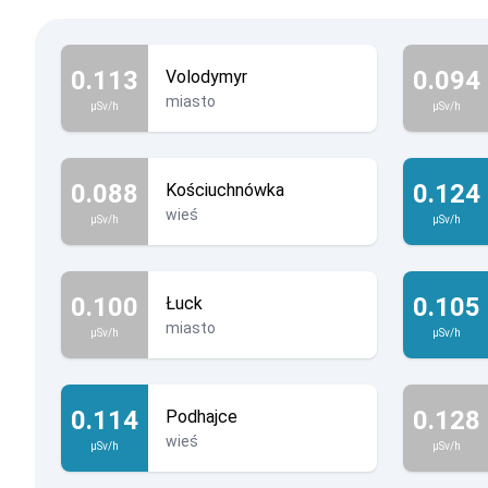
0.113
0.094
Volodymyr
miasto
µSv/h
µSv/h
0.088
0.124
Kościuchnówka
wieś
µSv/h
µSv/h
0.100
0.105
Łuck
miasto
µSv/h
µSv/h
0.114
0.128
Podhajce
wieś
µSv/h
µSv/h