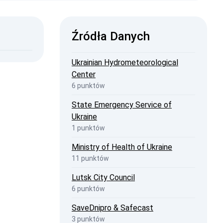
ISW
Źródła Danych
2026, 14:28
penStreetMap
Ukrainian Hydrometeorological
Center
6 punktów
State Emergency Service of
Ukraine
1 punktów
Ministry of Health of Ukraine
11 punktów
Lutsk City Council
6 punktów
SaveDnipro & Safecast
3 punktów