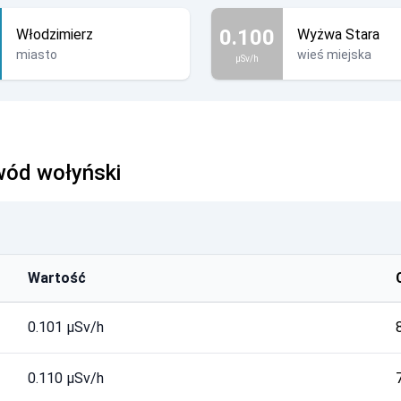
0.100
Włodzimierz
Wyżwa Stara
miasto
wieś miejska
µSv/h
wód wołyński
Wartość
0.101 µSv/h
0.110 µSv/h