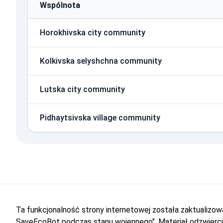
Wspólnota
Horokhivska city community
Kolkivska selyshchna community
Lutska city community
Pidhaytsivska village community
Ta funkcjonalność strony internetowej została zaktualiz
SaveEcoBot podczas stanu wojennego". Materiał odzwiercie