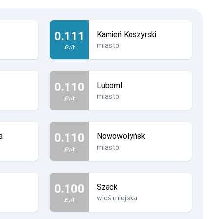
0.111
Kamień Koszyrski
miasto
µSv/h
0.110
Luboml
miasto
µSv/h
0.110
a
Nowowołyńsk
miasto
µSv/h
0.100
Szack
wieś miejska
µSv/h