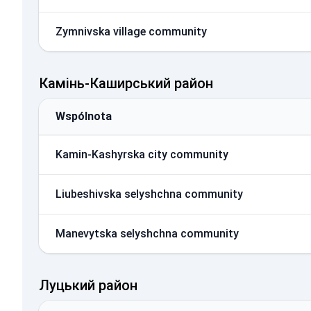
Zymnivska village community
Камінь-Каширський район
Wspólnota
Kamin-Kashyrska city community
Liubeshivska selyshchna community
Manevytska selyshchna community
Луцький район