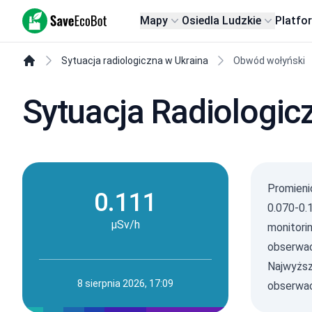
SaveEcoBot
Mapy
Osiedla Ludzkie
Platfo
Sytuacja radiologiczna w Ukraina
Obwód wołyński
Sytuacja Radiologi
Promieni
0.111
0.070-0.1
µSv/h
monitori
obserwac
Najwyższ
8 sierpnia 2026, 17:09
obserwac