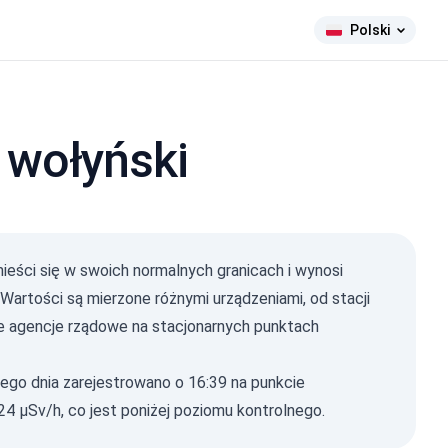
Polski
 wołyński
ieści się w swoich normalnych granicach i wynosi
ma Ray
 Wartości są mierzone różnymi urządzeniami, od stacji
µSv/h)
e agencje rządowe na stacjonarnych punktach
590
106
284
1-0.2
8
ego dnia zarejestrowano o 16:39 na punkcie
1-0.3
11
1-0.5
 µSv/h, co jest poniżej poziomu kontrolnego.
14
1-2
8
2026, 17:29