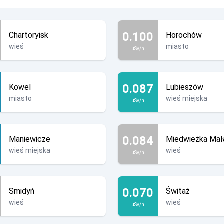
0.100
Chartoryisk
Horochów
wieś
miasto
µSv/h
0.087
Kowel
Lubieszów
miasto
wieś miejska
µSv/h
0.084
Maniewicze
Miedwieżka Mał
wieś miejska
wieś
µSv/h
0.070
Smidyń
Świtaź
wieś
wieś
µSv/h