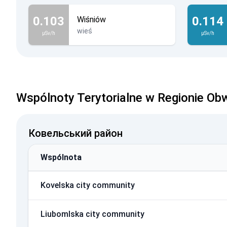
0.103
0.114
Wiśniów
wieś
µSv/h
µSv/h
Wspólnoty Terytorialne w Regionie Ob
Ковельський район
Wspólnota
Kovelska city community
Liubomlska city community