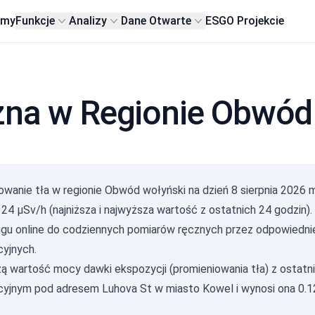
rmy
Funkcje
Analizy
Dane Otwarte
ESG
O Projekcie
czna w Regionie Obwód
owanie tła w regionie Obwód wołyński na dzień
8 sierpnia 2026
m
Gam
24 µSv/h (najniższa i najwyższa wartość z ostatnich 24 godzin).
(
ngu online do codziennych pomiarów ręcznych przez odpowiedni
с/д
0-0.1
yjnych.
0.10
ą wartość mocy dawki ekspozycji (promieniowania tła) z ostatni
0.20
0.30
yjnym pod adresem Luhova St w miasto Kowel i wynosi ona 0.124
0.50
2.1+
08.08.