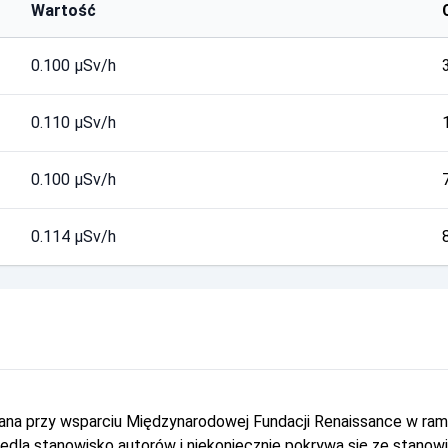
Wartość
0.100 µSv/h
0.110 µSv/h
0.100 µSv/h
0.114 µSv/h
owana przy wsparciu Międzynarodowej Fundacji Renaissance w r
dla stanowisko autorów i niekoniecznie pokrywa się ze stanow