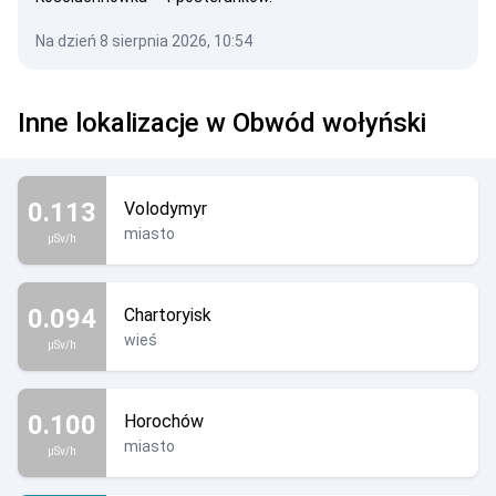
Na dzień 8 sierpnia 2026, 10:54
Inne lokalizacje w Obwód wołyński
0.113
Volodymyr
miasto
µSv/h
0.094
Chartoryisk
wieś
µSv/h
0.100
Horochów
miasto
µSv/h