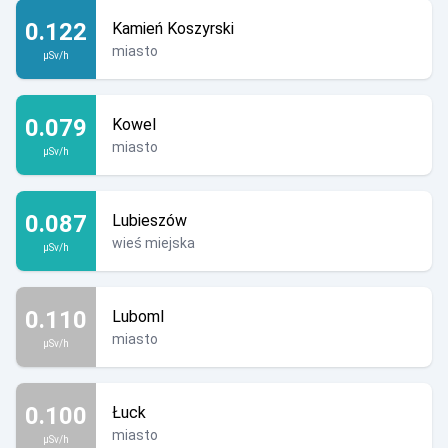
0.122
Kamień Koszyrski
miasto
µSv/h
0.079
Kowel
miasto
µSv/h
0.087
Lubieszów
wieś miejska
µSv/h
0.110
Luboml
miasto
µSv/h
0.100
Łuck
miasto
µSv/h