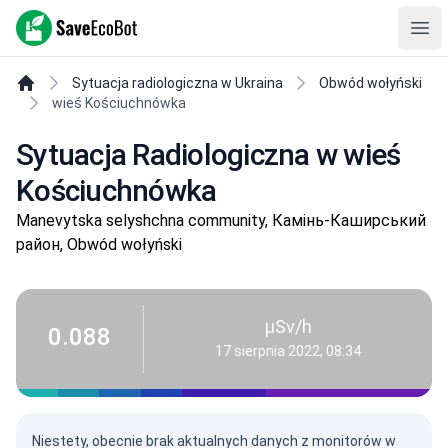
SaveEcoBot
Ope
Sytuacja radiologiczna w Ukraina
Obwód wołyński
wieś Kościuchnówka
Sytuacja Radiologiczna w wieś
Kościuchnówka
Manevytska selyshchna community, Камінь-Каширський
район, Obwód wołyński
µSv/h
0.088
17 sierpnia 2022, 08:34
Niestety, obecnie brak aktualnych danych z monitorów w