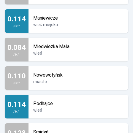
0.114
Maniewicze
wieś miejska
µSv/h
0.084
Miedwieżka Mała
wieś
µSv/h
0.110
Nowowołyńsk
miasto
µSv/h
0.114
Podhajce
wieś
µSv/h
0.128
Smidyń