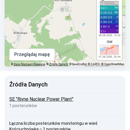
586
с/д
108
0-0.1
286
0.101-0.2
8
0.201-0.3
11
0.301-0.5
15
0.501-2
7
2.1+
08.08.2026, 10:53
ISW
Przeglądaj mapę
07.08.2026, 20:44
©
Dane Niezweryfikowane
©
Źródła Danych
© SaveEcoBot
© CARTO
© OpenStreetMap
Źródła Danych
SE "Rivne Nuclear Power Plant"
1 posterunków
Łączna liczba posterunków monitoringu w wieś
Kościuchnówka – 1 posterunków.