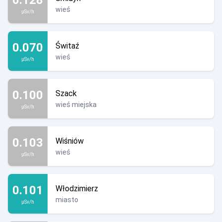
wieś
µSv/h
0.070
Świtaź
wieś
µSv/h
0.100
Szack
wieś miejska
µSv/h
0.103
Wiśniów
wieś
µSv/h
0.101
Włodzimierz
miasto
µSv/h