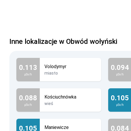
Inne lokalizacje w Obwód wołyński
0.113
0.094
Volodymyr
miasto
µSv/h
µSv/h
0.088
0.105
Kościuchnówka
wieś
µSv/h
µSv/h
0.105
0.084
Maniewicze