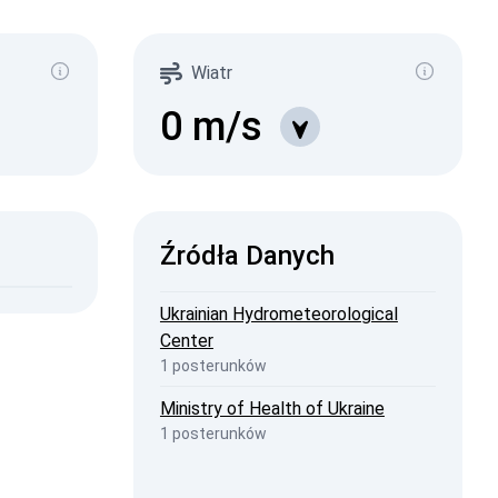
µSv/h)
549
96
Wiatr
329
1-0.2
14
1-0.3
0
m/s
10
1-0.5
16
1-2
7
2026, 12:32
ISW
Źródła Danych
2026, 19:23
penStreetMap
Ukrainian Hydrometeorological
Center
1 posterunków
Ministry of Health of Ukraine
1 posterunków