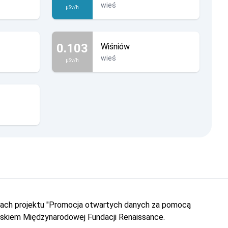
wieś
µSv/h
0.103
Wiśniów
wieś
µSv/h
amach projektu "Promocja otwartych danych za pomocą
iskiem Międzynarodowej Fundacji Renaissance.