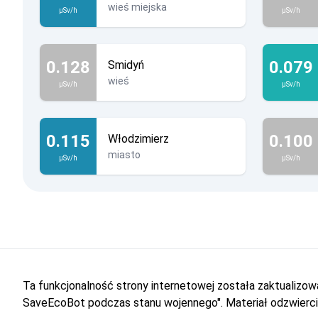
wieś miejska
µSv/h
µSv/h
0.128
0.079
Smidyń
wieś
µSv/h
µSv/h
0.115
0.100
Włodzimierz
miasto
µSv/h
µSv/h
Ta funkcjonalność strony internetowej została zaktualiz
SaveEcoBot podczas stanu wojennego". Materiał odzwiercie