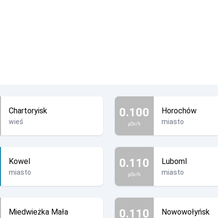
0.100
Chartoryisk
Horochów
wieś
miasto
µSv/h
0.110
Kowel
Luboml
miasto
miasto
µSv/h
0.110
Miedwieżka Mała
Nowowołyńsk