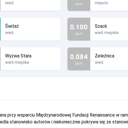
wieś
miasto
µSv/h
0.100
Świtaź
Szack
wieś
wieś miejska
µSv/h
0.084
Wyżwa Stara
Żeleźnica
wieś miejska
wieś
µSv/h
owana przy wsparciu Międzynarodowej Fundacji Renaissance w r
dla stanowisko autorów i niekoniecznie pokrywa się ze stanow