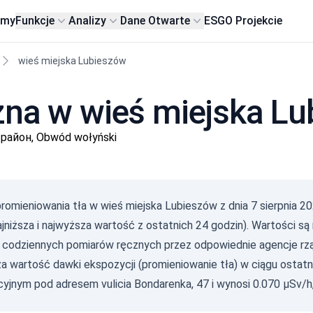
rmy
Funkcje
Analizy
Dane Otwarte
ESG
O Projekcie
wieś miejska Lubieszów
zna w wieś miejska L
 район, Obwód wołyński
romieniowania tła w wieś miejska Lubieszów z dnia
7 sierpnia 2
jniższa i najwyższa wartość z ostatnich 24 godzin). Wartości są
o codziennych pomiarów ręcznych przez odpowiednie agencje rz
a wartość dawki ekspozycji (promieniowanie tła) w ciągu ostatn
yjnym pod adresem vulicia Bondarenka, 47 i wynosi 0.070 µSv/h,
Gam