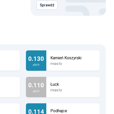
Sprawdź
0.130
Kamień Koszyrski
miasto
µSv/h
0.110
Łuck
miasto
µSv/h
0.114
Podhajce