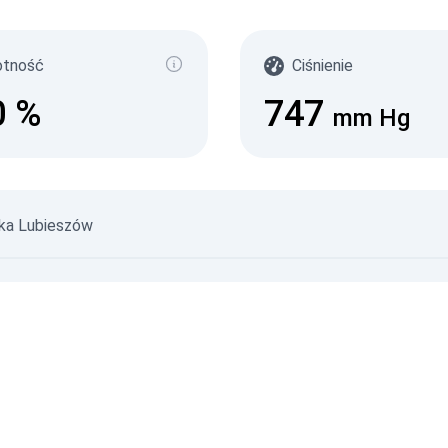
(
с/д
0-0.1
otność
Ciśnienie
0.10
0.20
0
%
747
0.30
mm Hg
0.50
2.1+
07.08.
ska Lubieszów
06.08.
©
Dane Niezweryfikowane
©
Źródła Danych
© SaveEcoBot
© CARTO
© O