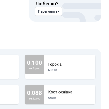
Любешів?
Переглянути
0.100
Горохів
мкЗв/год
місто
0.088
Костюхнівка
село
мкЗв/год