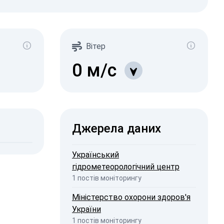
адіація
Зв/год)
427
106
Вітер
444
1-0.2
10
1-0.3
0
м/с
11
1-0.5
16
1-2
6
2026, 08:49
ISW
Джерела даних
2026, 22:49
penStreetMap
Український
гідрометеорологічний центр
1 постів моніторингу
Міністерство охорони здоров'я
України
1 постів моніторингу