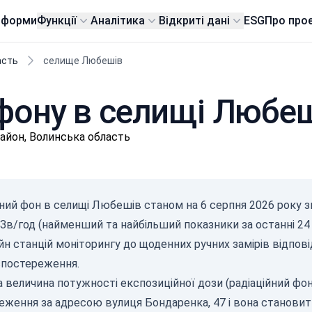
тформи
Функції
Аналітика
Відкриті дані
ESG
Про про
асть
селище Любешів
 фону в селищі Любе
айон, Волинська область
йний фон в селищі Любешів станом на
6 серпня 2026
року з
кЗв/год (найменший та найбільший показники за останні 24
айн станцій моніторингу до щоденних ручних замірів відп
спостереження.
 величина потужності експозиційної дози (радіаційний фон
еження за адресою вулиця Бондаренка, 47 і вона становить