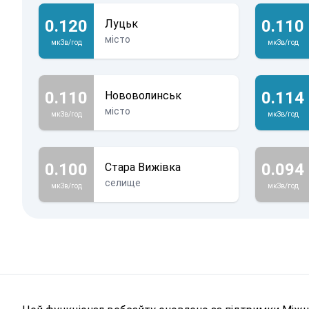
0.120
0.110
Луцьк
місто
мкЗв/год
мкЗв/год
0.110
0.114
Нововолинськ
місто
мкЗв/год
мкЗв/год
0.100
0.094
Стара Вижівка
селище
мкЗв/год
мкЗв/год