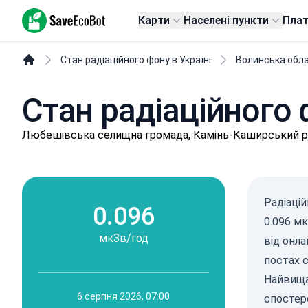
SaveEcoBot
Карти
Населені пункти
Пла
Стан радіаційного фону в Україні
Волинська обл
Стан радіаційного
Любeшівськa селищнa громада, Камінь-Каширський р
Радіаці
0.096
0.096 м
мкЗв/год
від онл
постах 
Найвища
6 серпня 2026, 07:00
спостер