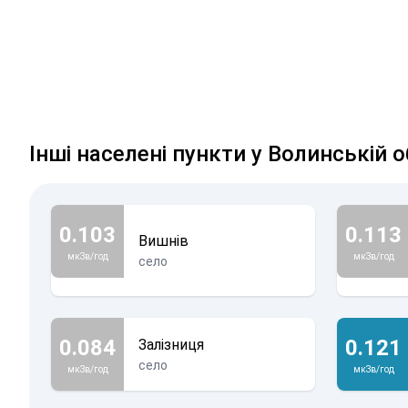
Інші населені пункти у Волинській о
0.103
0.113
Вишнів
мкЗв/год
мкЗв/год
село
0.084
0.121
Залізниця
село
мкЗв/год
мкЗв/год