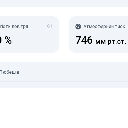
γ-Р
(мк
с/д
0-0.1
гість повітря
Атмосферний тиск
0.10
0.20
0
%
746
0.30
мм рт.ст.
0.50
2.1+
06.08.
і Любешів
05.08.
©
Неверифіковані дані
©
Джерела даних
© SaveEcoBot
© CARTO
© O