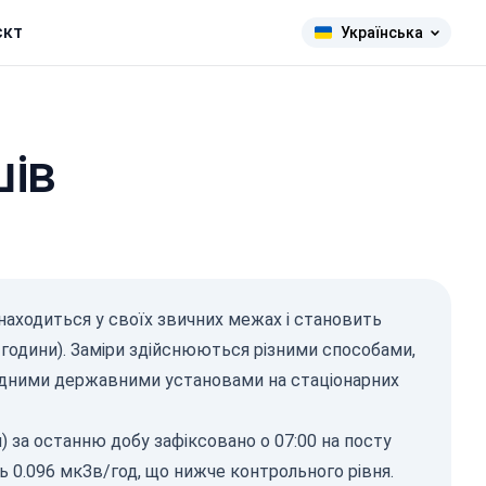
єкт
Українська
шів
находиться у своїх звичних межах і становить
 години). Заміри здійснюються різними способами,
овідними державними установами на стаціонарних
) за останню добу зафіксовано о 07:00 на посту
 0.096 мкЗв/год, що нижче контрольного рівня.