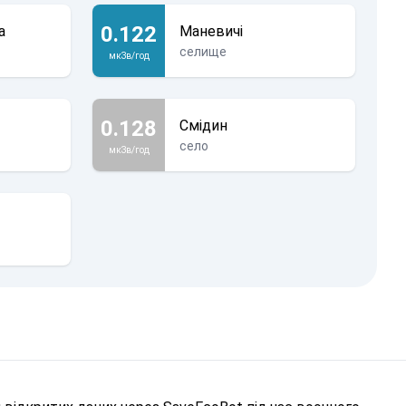
0.122
а
Маневичі
селище
мкЗв/год
0.128
Смідин
село
мкЗв/год