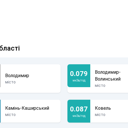
бласті
Володимир-
0.079
Володимир
Волинський
мкЗв/год
місто
місто
0.087
Камінь-Каширський
Ковель
місто
місто
мкЗв/год