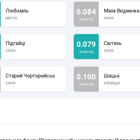
0.084
Любомль
Мала Ведмежк
місто
село
мкЗв/год
0.079
Підгайці
Світязь
село
село
мкЗв/год
0.100
Старий Чорторийськ
Шацьк
село
селище
мкЗв/год