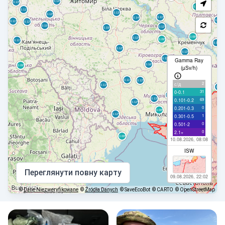
Gamma Ray
(µSv/h)
2
с/д
31
0-0.1
69
0.101-0.2
0
0.201-0.3
1
0.301-0.5
0
0.501-2
0
2.1+
10.08.2026, 08:08
ISW
Переглянути повну карту
09.08.2026, 22:02
©
Dane Niezweryfikowane
©
Źródła Danych
© SaveEcoBot
© CARTO
© OpenStreetMap