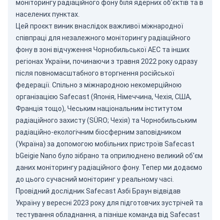
моніторингу радіаційного фону біля ядерних об'єктів та в
населених пунктах.
Цей проєкт виник внаслідок важливої міжнародної
співпраці для незалежного моніторингу радіаційного
фону в зоні відчуження Чорнобильської АЕС та інших
регіонах України, починаючи з травня 2022 року одразу
після повномасштабного вторгнення російської
федерації. Спільно з міжнародною некомерційною
організацією Safecast (Японія, Німеччина, Чехія, США,
Франція тощо),
Чеським національним інститутом
радіаційного захисту
(SÜRO; Чехія) та
Чорнобильським
радіаційно-екологічним біосферним заповідником
(Україна) за допомогою мобільних пристроїв
Safecast
bGeigie Nano
було зібрано та оприлюднено великий об'єм
даних моніторингу радіаційного фону. Тепер ми додаємо
до цього сучасний моніторинг у реальному часі.
Провідний дослідник Safecast Азбі Браун відвідав
Україну у вересні 2023 року для підготовчих зустрічей та
тестування обладнання, а пізніше команда від Safecast