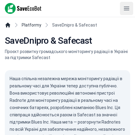
SaveEcoBot
Ope
Platformy
SaveDnipro & Safecast
SaveDnipro & Safecast
Проєкт розвитку громадського моніторингу радіації в Україні
за підтримки Safecast
Наша спільна незалежна мережа моніторингу радіації в
реальному часі для України тепер доступна публічно.
Вона використовує революційні автономні пристрої
Radnote для моніторингу радіації в реальному часі на
сонячних батареях, розроблені компанією
Blues Inc.
Ця
співпраця здійснюється разом із
Safecast
за значної
підтримки Blues Inc. Наша мета — розгорнути Radnotes
по всій Україні для забезпечення надійного, незалежного