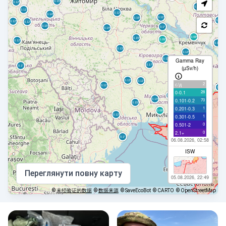
Gamma Ray
(µSv/h)
2
с/д
28
0-0.1
70
0.101-0.2
1
0.201-0.3
1
0.301-0.5
0
0.501-2
0
2.1+
06.08.2026, 02:58
ISW
Переглянути повну карту
05.08.2026, 22:49
©
未经验证的数据
©
数据来源
© SaveEcoBot
© CARTO
© OpenStreetMap