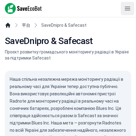
SaveEcoBot
Ope
平台
SaveDnipro & Safecast
SaveDnipro & Safecast
Проєкт розвитку громадського моніторингу радіації в Україні
за підтримки Safecast
Наша спільна незалежна мережа моніторингу радіації в
реальному часі для України тепер доступна публічно.
Вона використовує революційні автономні пристрої
Radnote для моніторингу радіації в реальному часі на
сонячних батареях, розроблені компанією
Blues Inc.
Ця
співпраця здійснюється разом із
Safecast
за значної
підтримки Blues Inc. Наша мета — розгорнути Radnotes
по всій Україні для забезпечення надійного, незалежного