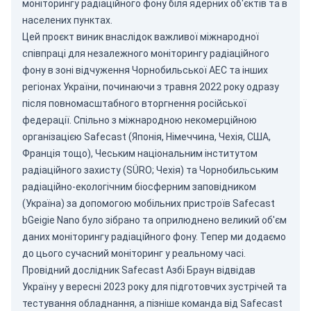
моніторингу радіаційного фону біля ядерних об'єктів та в
населених пунктах.
Цей проєкт виник внаслідок важливої міжнародної
співпраці для незалежного моніторингу радіаційного
фону в зоні відчуження Чорнобильської АЕС та інших
регіонах України, починаючи з травня 2022 року одразу
після повномасштабного вторгнення російської
федерації. Спільно з міжнародною некомерційною
організацією Safecast (Японія, Німеччина, Чехія, США,
Франція тощо),
Чеським національним інститутом
радіаційного захисту
(SÜRO; Чехія) та
Чорнобильським
радіаційно-екологічним біосферним заповідником
(Україна) за допомогою мобільних пристроїв
Safecast
bGeigie Nano
було зібрано та оприлюднено великий об'єм
даних моніторингу радіаційного фону. Тепер ми додаємо
до цього сучасний моніторинг у реальному часі.
Провідний дослідник Safecast Азбі Браун відвідав
Україну у вересні 2023 року для підготовчих зустрічей та
тестування обладнання, а пізніше команда від Safecast