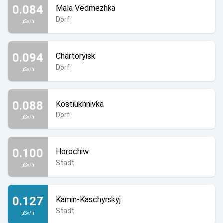
0.084
Mala Vedmezhka
Dorf
µSv/h
0.094
Chartoryisk
Dorf
µSv/h
0.088
Kostiukhnivka
Dorf
µSv/h
0.100
Horochiw
Stadt
µSv/h
0.127
Kamin-Kaschyrskyj
Stadt
µSv/h