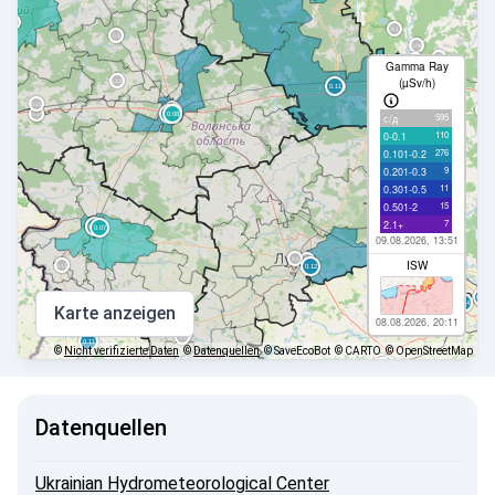
Gamma Ray
(µSv/h)
595
с/д
110
0-0.1
276
0.101-0.2
9
0.201-0.3
11
0.301-0.5
15
0.501-2
7
2.1+
09.08.2026, 13:51
ISW
Karte anzeigen
08.08.2026, 20:11
©
Nicht verifizierte Daten
©
Datenquellen
© SaveEcoBot
© CARTO
© OpenStreetMap
Datenquellen
Ukrainian Hydrometeorological Center