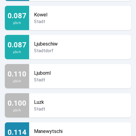
0.087
Kowel
Stadt
µSv/h
0.087
Ljubeschiw
Stadtdorf
µSv/h
0.110
Ljuboml
Stadt
µSv/h
0.100
Luzk
Stadt
µSv/h
0.114
Manewytschi