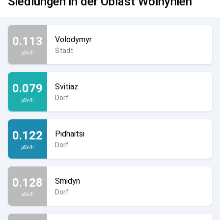
Siedlungen in der Oblast Wolhynien
0.113
Volodymyr
Stadt
µSv/h
0.079
Svitiaz
Dorf
µSv/h
0.122
Pidhaitsi
Dorf
µSv/h
0.128
Smidyn
Dorf
µSv/h