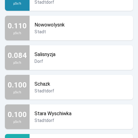
Stadtdorf
µSv/h
0.110
Nowowolysnk
Stadt
µSv/h
0.084
Salisnyzja
Dorf
µSv/h
0.100
Schazk
Stadtdorf
µSv/h
0.100
Stara Wyschiwka
Stadtdorf
µSv/h