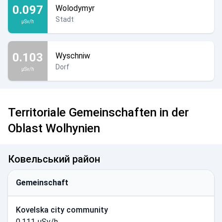
0.097
Wolodymyr
Stadt
µSv/h
0.103
Wyschniw
Dorf
µSv/h
Territoriale Gemeinschaften in der
Oblast Wolhynien
Ковельський район
Gemeinschaft
Kovelska city community
0.111 µSv/h