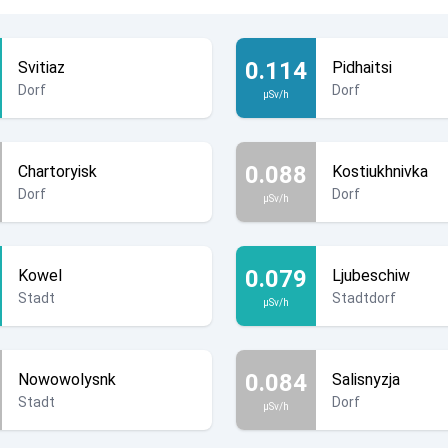
0.114
Svitiaz
Pidhaitsi
Dorf
Dorf
µSv/h
0.088
Chartoryisk
Kostiukhnivka
Dorf
Dorf
µSv/h
0.079
Kowel
Ljubeschiw
Stadt
Stadtdorf
µSv/h
0.084
Nowowolysnk
Salisnyzja
Stadt
Dorf
µSv/h