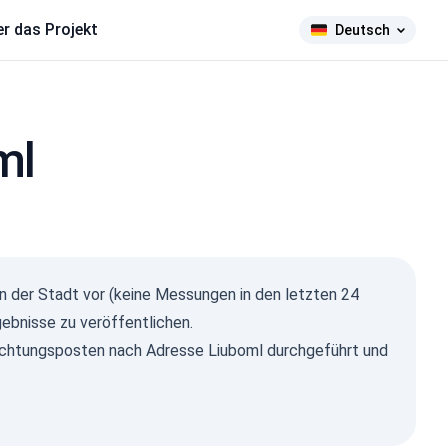
r das Projekt
Deutsch
ml
ma Ray
n der Stadt vor (keine Messungen in den letzten 24
µSv/h)
ebnisse zu veröffentlichen.
594
107
chtungsposten nach Adresse Liuboml durchgeführt und
278
1-0.2
9
1-0.3
11
1-0.5
15
1-2
7
2026, 12:07