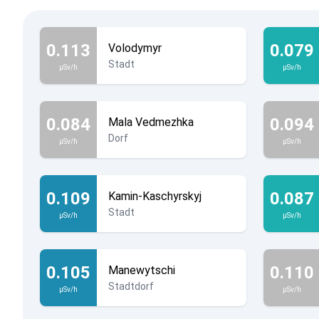
0.113
0.079
Volodymyr
Stadt
µSv/h
µSv/h
0.084
0.094
Mala Vedmezhka
Dorf
µSv/h
µSv/h
0.109
0.087
Kamin-Kaschyrskyj
Stadt
µSv/h
µSv/h
0.105
0.110
Manewytschi
Stadtdorf
µSv/h
µSv/h