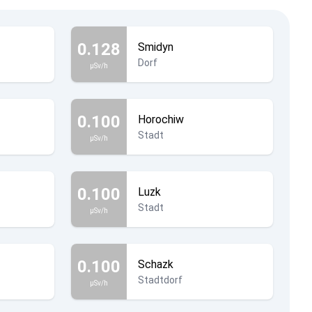
0.128
Smidyn
Dorf
µSv/h
0.100
Horochiw
Stadt
µSv/h
0.100
Luzk
Stadt
µSv/h
0.100
Schazk
Stadtdorf
µSv/h