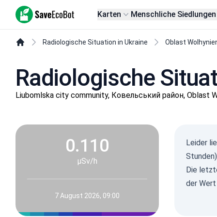
SaveEcoBot
Karten
Menschliche Siedlungen
Radiologische Situation in Ukraine
Oblast Wolhynie
Radiologische Situat
Liubomlska city community, Ковельський район, Oblast W
0.110
Leider l
Stunden)
µSv/h
Die letz
der Wert
7 August 2026, 09:00