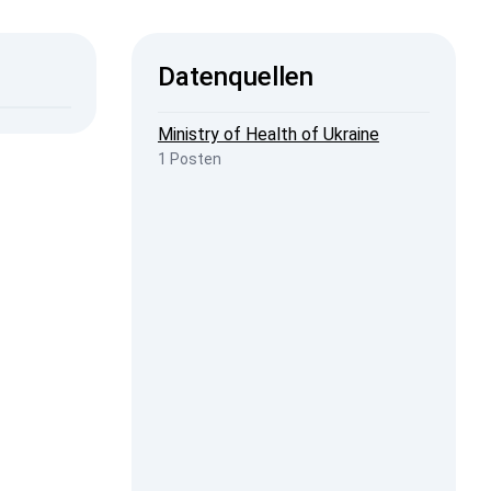
ISW
Datenquellen
2026, 20:11
penStreetMap
Ministry of Health of Ukraine
1 Posten