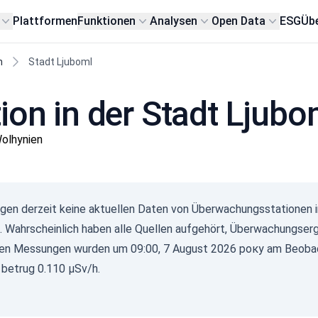
Plattformen
Funktionen
Analysen
Open Data
ESG
Übe
n
Stadt Ljuboml
ion in der Stadt Ljubo
olhynien
Gam
iegen derzeit keine aktuellen Daten von Überwachungsstationen i
(
. Wahrscheinlich haben alle Quellen aufgehört, Überwachungserg
с/д
0-0.1
ten Messungen wurden um 09:00, 7 August 2026 року am Beoba
0.10
 betrug 0.110 µSv/h.
0.20
0.30
0.50
2.1+
09.08.