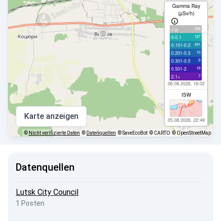
Gamma Ray
(µSv/h)
358
с/д
127
0-0.1
491
0.101-0.2
10
0.201-0.3
9
0.301-0.5
19
0.501-2
7
2.1+
06.08.2026, 16:02
ISW
Karte anzeigen
05.08.2026, 22:49
©
Nicht verifizierte Daten
©
Datenquellen
© SaveEcoBot
© CARTO
© OpenStreetMap
Datenquellen
Lutsk City Council
1 Posten