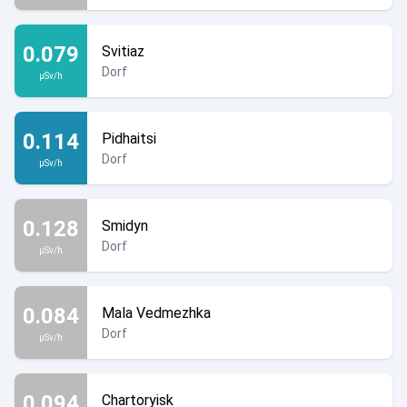
0.079
Svitiaz
Dorf
µSv/h
0.114
Pidhaitsi
Dorf
µSv/h
0.128
Smidyn
Dorf
µSv/h
0.084
Mala Vedmezhka
Dorf
µSv/h
0.094
Chartoryisk