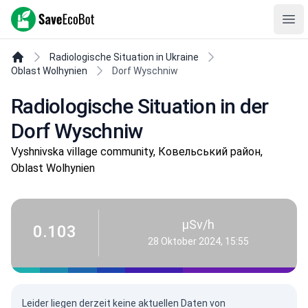
SaveEcoBot
Ope
Radiologische Situation in Ukraine
Oblast Wolhynien
Dorf Wyschniw
Radiologische Situation in der
Dorf Wyschniw
Vyshnivska village community, Ковельський район,
Oblast Wolhynien
µSv/h
0.103
28 Oktober 2024, 15:55
Leider liegen derzeit keine aktuellen Daten von