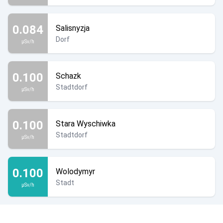
0.084
Salisnyzja
Dorf
µSv/h
0.100
Schazk
Stadtdorf
µSv/h
0.100
Stara Wyschiwka
Stadtdorf
µSv/h
0.100
Wolodymyr
Stadt
µSv/h