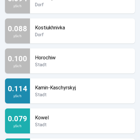
Dorf
µSv/h
0.088
Kostiukhnivka
Dorf
µSv/h
0.100
Horochiw
Stadt
µSv/h
0.114
Kamin-Kaschyrskyj
Stadt
µSv/h
0.079
Kowel
Stadt
µSv/h