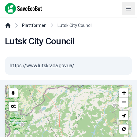
SaveEcoBot
Ope
Plattformen
Lutsk City Council
Lutsk City Council
https://www.lutskrada.gov.ua/
+
−