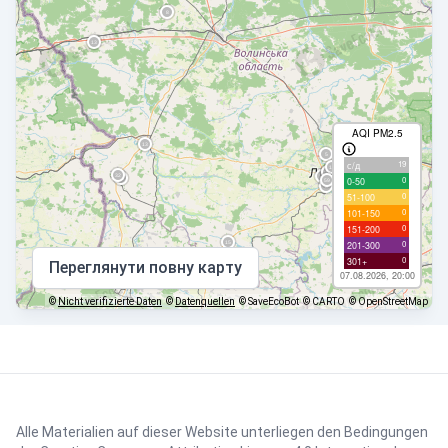
AQI PM2.5
19
с/д
0
0-50
0
51-100
0
101-150
0
151-200
0
201-300
0
301+
Переглянути повну карту
07.08.2026, 20:00
©
Nicht verifizierte Daten
©
Datenquellen
© SaveEcoBot
© CARTO
© OpenStreetMap
Alle Materialien auf dieser Website unterliegen den Bedingungen