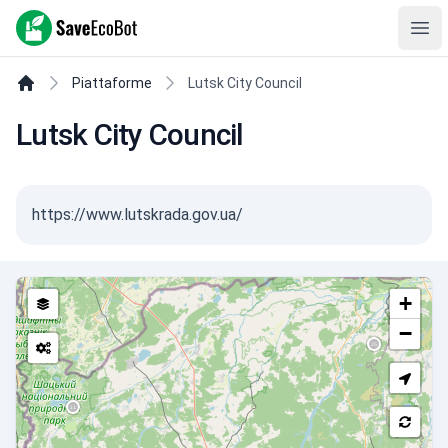
SaveEcoBot
Ope
Piattaforme
Lutsk City Council
Lutsk City Council
https://www.lutskrada.gov.ua/
+
−