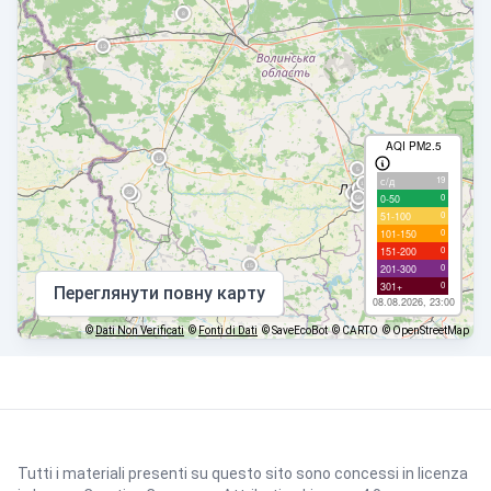
AQI PM2.5
19
с/д
0
0-50
0
51-100
0
101-150
0
151-200
0
201-300
0
301+
Переглянути повну карту
08.08.2026, 23:00
©
Dati Non Verificati
©
Fonti di Dati
© SaveEcoBot
© CARTO
© OpenStreetMap
Tutti i materiali presenti su questo sito sono concessi in licenza