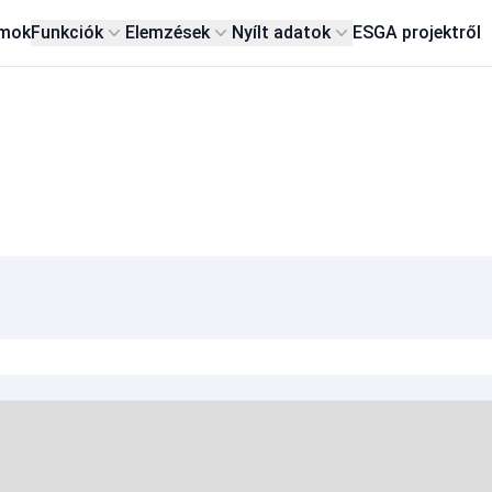
rmok
Funkciók
Elemzések
Nyílt adatok
ESG
A projektről