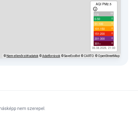
AQI PM2.5
19
с/д
0
0-50
0
51-100
0
101-150
0
151-200
0
201-300
0
301+
06.08.2026, 21:00
©
Nem ellenőrzött adatok
©
Adatforrások
© SaveEcoBot
© CARTO
© OpenStreetMap
n másképp nem szerepel.