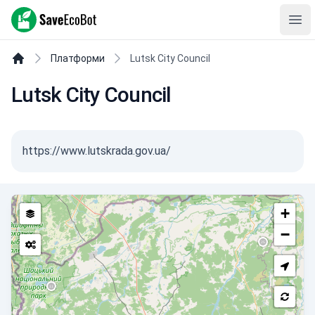
SaveEcoBot
Ope
Платформи
Lutsk City Council
Lutsk City Council
https://www.lutskrada.gov.ua/
+
−