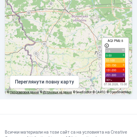
AQI PM2.5
19
с/д
0
0-50
0
51-100
0
101-150
0
151-200
0
201-300
0
301+
Переглянути повну карту
07.08.2026, 15:00
©
Непроверени данни
©
Източници на данни
© SaveEcoBot
© CARTO
© OpenStreetMap
Всички материали на този сайт са на условията на
Creative