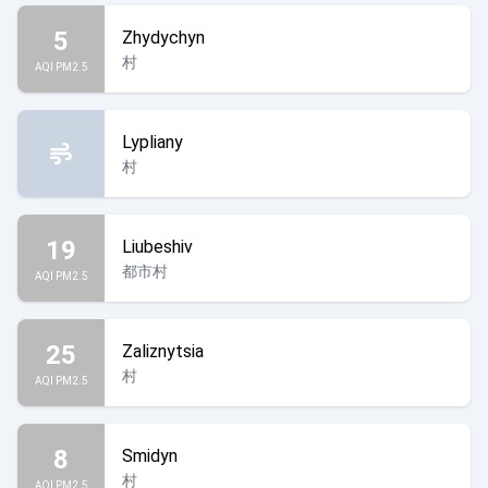
5
Zhydychyn
村
AQI PM2.5
Lypliany
村
19
Liubeshiv
都市村
AQI PM2.5
25
Zaliznytsia
村
AQI PM2.5
8
Smidyn
村
AQI PM2.5