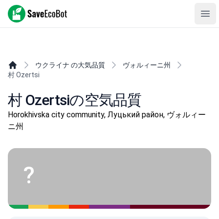
SaveEcoBot
Ope
ウクライナ の大気品質
ヴォルィーニ州
村 Ozertsi
村 Ozertsiの空気品質
Horokhivska city community, Луцький район, ヴォルィー
ニ州
?