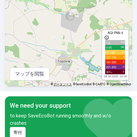
AQI PM2.5
104
с/д
180
0-50
61
51-100
3
101-150
2
151-200
0
201-300
0
301+
マップを閲覧
08.08.2026, 02:00
©
データソース
© SaveEcoBot
© CARTO
© OpenStreetMap
We need your support
to keep SaveEcoBot running smoothly and w/o
crashes
寄付