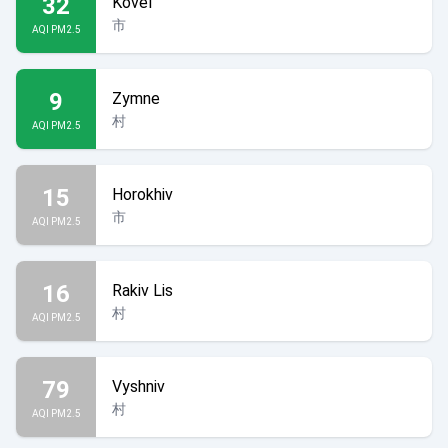
32
Kovel
市
AQI PM2.5
9
Zymne
村
AQI PM2.5
15
Horokhiv
市
AQI PM2.5
16
Rakiv Lis
村
AQI PM2.5
79
Vyshniv
村
AQI PM2.5