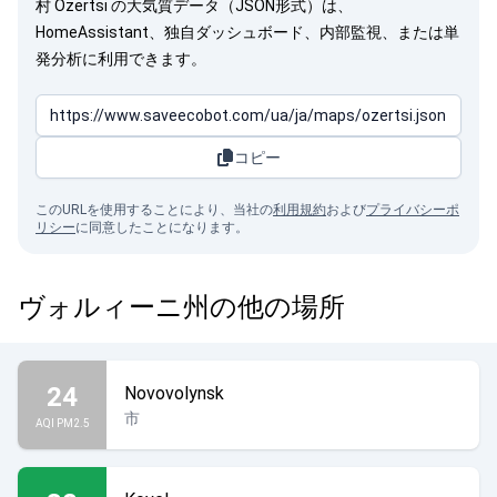
村 Ozertsi の大気質データ（JSON形式）は、
HomeAssistant、独自ダッシュボード、内部監視、または単
発分析に利用できます。
コピー
このURLを使用することにより、当社の
利用規約
および
プライバシーポ
リシー
に同意したことになります。
ヴォルィーニ州の他の場所
24
Novovolynsk
市
AQI PM2.5