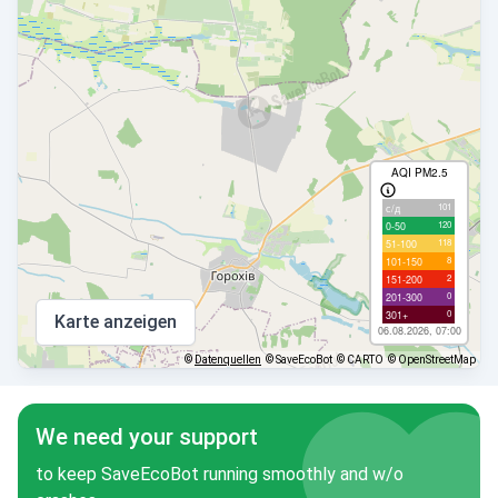
AQI PM2.5
101
с/д
120
0-50
118
51-100
8
101-150
2
151-200
0
201-300
0
301+
Karte anzeigen
06.08.2026, 07:00
©
Datenquellen
© SaveEcoBot
© CARTO
© OpenStreetMap
We need your support
to keep SaveEcoBot running smoothly and w/o