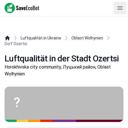
SaveEcoBot
Ope
Luftqualität in Ukraine
Oblast Wolhynien
Dorf Ozertsi
Luftqualität in der Stadt Ozertsi
Horokhivska city community, Луцький район, Oblast
Wolhynien
?