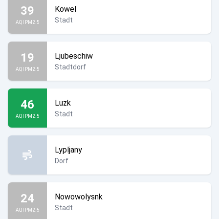
39
Kowel
Stadt
AQI PM2.5
19
Ljubeschiw
Stadtdorf
AQI PM2.5
46
Luzk
Stadt
AQI PM2.5
Lypljany
Dorf
24
Nowowolysnk
Stadt
AQI PM2.5