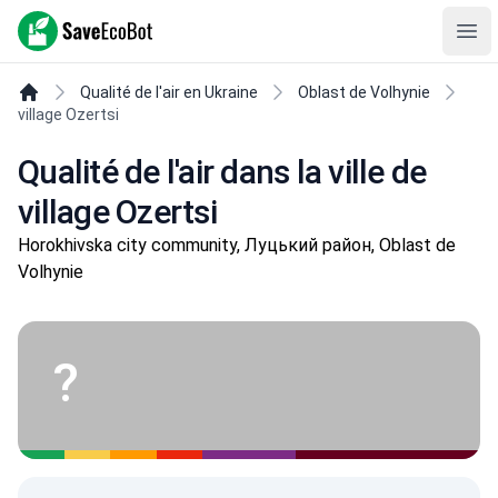
SaveEcoBot
Ope
Qualité de l'air en Ukraine
Oblast de Volhynie
village Ozertsi
Qualité de l'air dans la ville de
village Ozertsi
Horokhivska city community, Луцький район, Oblast de
Volhynie
?