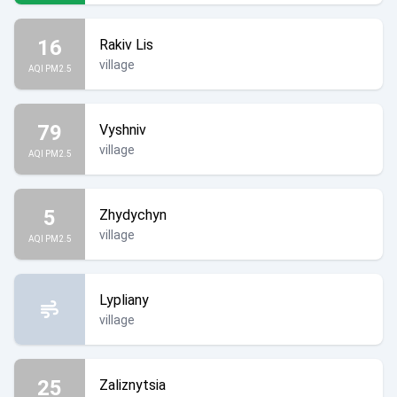
16
Rakiv Lis
village
AQI PM2.5
79
Vyshniv
village
AQI PM2.5
5
Zhydychyn
village
AQI PM2.5
Lypliany
village
25
Zaliznytsia