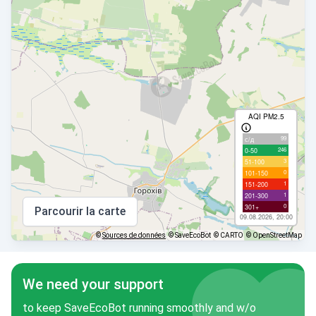
AQI PM2.5
99
с/д
246
0-50
3
51-100
0
101-150
1
151-200
1
201-300
0
301+
Parcourir la carte
09.08.2026, 20:00
©
Sources de données
© SaveEcoBot
© CARTO
© OpenStreetMap
We need your support
to keep SaveEcoBot running smoothly and w/o