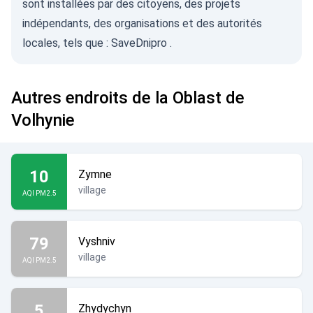
sont installées par des citoyens, des projets
indépendants, des organisations et des autorités
locales, tels que :
SaveDnipro
.
Autres endroits de la Oblast de
Volhynie
10
Zymne
village
AQI PM2.5
79
Vyshniv
village
AQI PM2.5
5
Zhydychyn