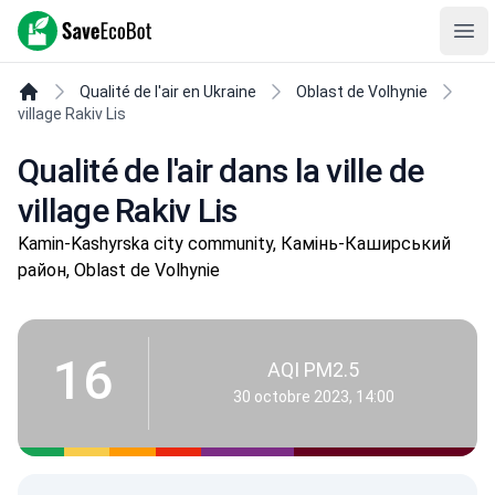
SaveEcoBot
Ope
Qualité de l'air en Ukraine
Oblast de Volhynie
village Rakiv Lis
Qualité de l'air dans la ville de
village Rakiv Lis
Kamin-Kashyrska city community, Камінь-Каширський
район, Oblast de Volhynie
16
AQI PM2.5
30 octobre 2023, 14:00