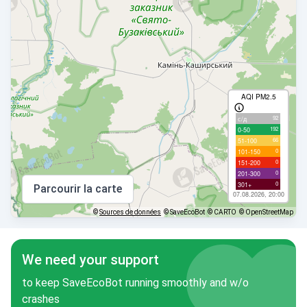
AQI PM2.5
92
с/д
192
0-50
66
51-100
0
101-150
0
151-200
0
201-300
0
301+
Parcourir la carte
07.08.2026, 20:00
©
Sources de données
© SaveEcoBot
© CARTO
© OpenStreetMap
We need your support
to keep SaveEcoBot running smoothly and w/o
crashes