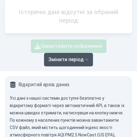
Історичні дані відсутні за обраний
період
Завантажити зображення
Змінити період
Відкритий архів даних
Усі дані з нашої системи доступні безплатно у
відкритому форматі через
автоматичний API
, а також їх
можна швидко отримати, натиснувши на кнопку нижче.
По кожному з населених пунктів можна завантажити
CSV файл, який містить щогодинний індекс якості
атмосферного повітря AQI PM2.5 NowCast (US EPA),