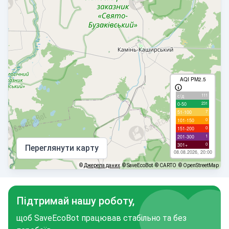
AQI PM2.5
111
с/д
231
0-50
7
51-100
0
101-150
0
151-200
1
201-300
0
301+
Переглянути карту
08.08.2026, 20:00
©
Джерела даних
© SaveEcoBot
© CARTO
© OpenStreetMap
Підтримай нашу роботу,
щоб SaveEcoBot працював стабільно та без