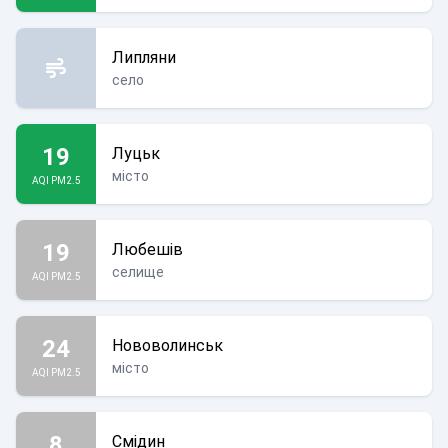
Липляни
село
19
Луцьк
місто
AQI PM2.5
19
Любешів
селище
AQI PM2.5
24
Нововолинськ
місто
AQI PM2.5
8
Смідин