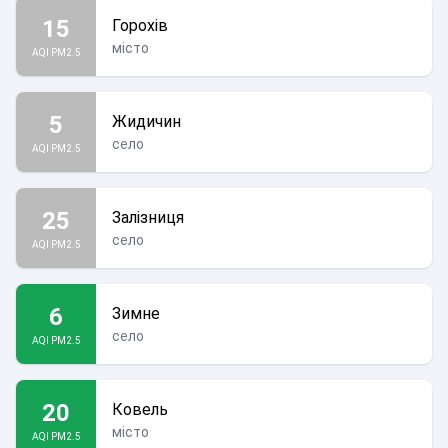
15
Горохів
місто
AQI PM2.5
5
Жидичин
село
AQI PM2.5
25
Залізниця
село
AQI PM2.5
6
Зимне
село
AQI PM2.5
20
Ковель
місто
AQI PM2.5