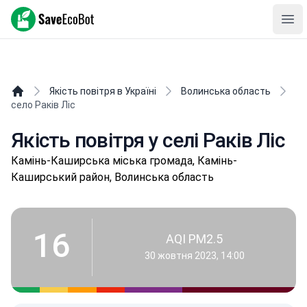
SaveEcoBot
Ope
Якість повітря в Україні
Волинська область
село Раків Ліс
Якість повітря у селі Раків Ліс
Камінь-Каширська міська громада, Камінь-
Каширський район, Волинська область
16
AQI PM2.5
30 жовтня 2023, 14:00