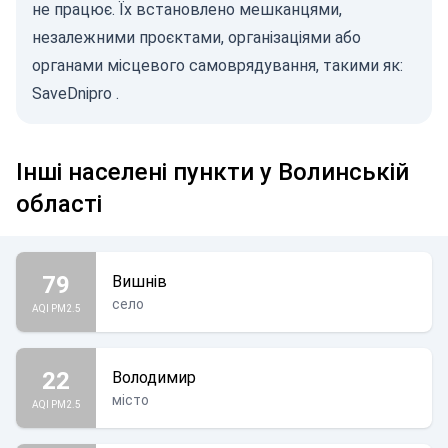
не працює. Їх встановлено мешканцями,
незалежними проєктами, організаціями або
органами місцевого самоврядування, такими як:
SaveDnipro
.
Інші населені пункти у Волинській
області
79
Вишнів
село
AQI PM2.5
22
Володимир
місто
AQI PM2.5