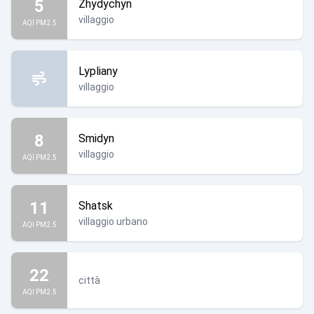
5
Zhydychyn
villaggio
AQI PM2.5
Lypliany
villaggio
8
Smidyn
villaggio
AQI PM2.5
11
Shatsk
villaggio urbano
AQI PM2.5
22
città
AQI PM2.5