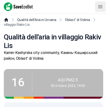
SaveEcoBot
Ope
Qualità dell'Aria in Ucraina
Oblast' di Volinia
villaggio Rakiv Lis
Qualità dell'aria in villaggio Rakiv
Lis
Kamin-Kashyrska city community, Камінь-Каширський
район, Oblast' di Volinia
16
AQI PM2.5
30 ottobre 2023, 14:00