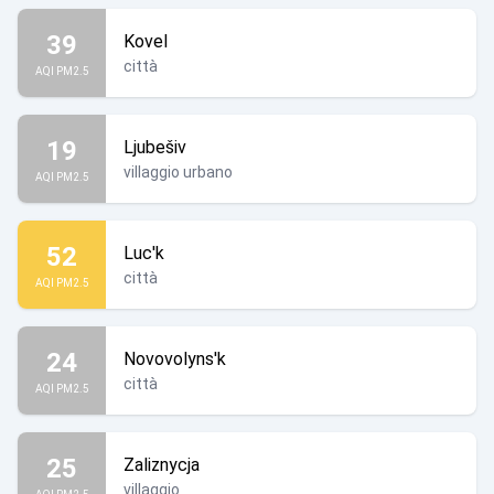
39
Kovel
città
AQI PM2.5
19
Ljubešiv
villaggio urbano
AQI PM2.5
52
Luc'k
città
AQI PM2.5
24
Novovolyns'k
città
AQI PM2.5
25
Zaliznycja
villaggio