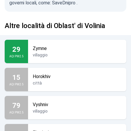
governi locali, come:
SaveDnipro
.
Altre località di Oblast' di Volinia
29
Zymne
villaggio
AQI PM2.5
15
Horokhiv
città
AQI PM2.5
79
Vyshniv
villaggio
AQI PM2.5