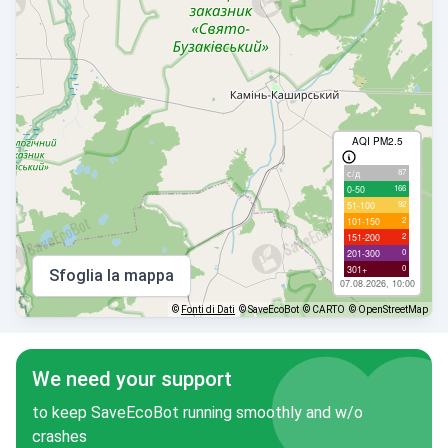
AQI PM2.5
87
с/д
166
0-50
92
51-100
2
101-150
2
151-200
0
201-300
0
301+
Sfoglia la mappa
07.08.2026, 10:00
©
Fonti di Dati
© SaveEcoBot
© CARTO
© OpenStreetMap
We need your support
to keep SaveEcoBot running smoothly and w/o
crashes