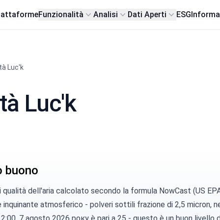
iattaforme
Funzionalità
Analisi
Dati Aperti
ESG
Informa
tà Luc'k
ttà Luc'k
lo buono
di qualità dell'aria calcolato secondo la
formula NowCast (US EP
e inquinante atmosferico -
polveri sottili
frazione di 2,5 micron, ne
22:00, 7 agosto 2026 року è pari a 25 - questo è un buon livello d