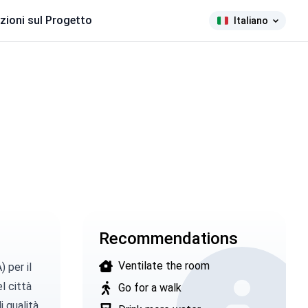
zioni sul Progetto
Italiano
Recommendations
Ventilate the room
A)
per il
l città
Go for a walk
i qualità