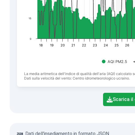
15
0
18
19
20
21
22
23
24
25
26
AQI PM2.5
La media aritmetica dell'indice di qualità dell'aria (AQI) calcolat
Dati sulla velocità del vento: Centro idrometeorologico ucraino.
End of interactive chart.
Scarica il
Dati dell'insediamento in formato JSON