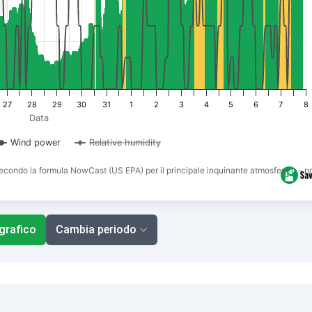
27
28
29
30
31
1
2
3
4
5
6
7
8
Data
Wind power
Relative humidity
o secondo la formula NowCast (US EPA) per il principale inquinante atmosferico - p
 grafico
Cambia periodo