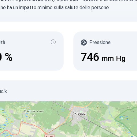
 che ha un impatto minimo sulla salute delle persone.
ità
Pressione
0
%
746
mm Hg
uc'k