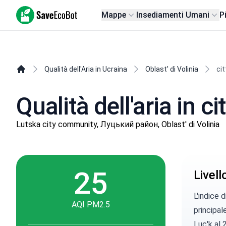
SaveEcoBot
Mappe
Insediamenti Umani
P
Qualità dell'Aria in Ucraina
Oblast' di Volinia
cit
Qualità dell'aria in ci
Lutska city community, Луцький район, Oblast' di Volinia
25
Livel
L'indice 
AQI PM2.5
principal
Luc'k al 