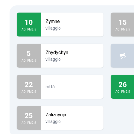
10
15
Zymne
villaggio
AQI PM2.5
AQI PM2.5
5
Zhydychyn
villaggio
AQI PM2.5
22
26
città
AQI PM2.5
AQI PM2.5
25
Zaliznycja
villaggio
AQI PM2.5