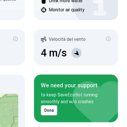
Drink more water
Monitor air quality
Velocità del vento
4
m/s
We need your support
to keep SaveEcoBot running
smoothly and w/o crashes
Dona