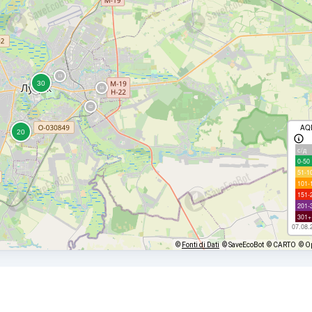
AQ
с/д
0-50
51-1
101-
151-
201-
301+
07.08.
©
Fonti di Dati
© SaveEcoBot
© CARTO
© O