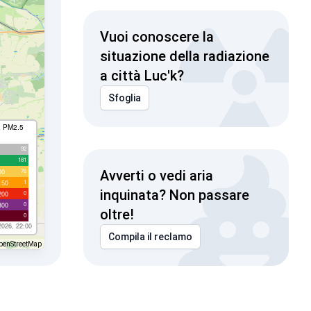
Vuoi conoscere la
situazione della radiazione
a città Luc'k?
Sfoglia
I PM2.5
92
181
76
00
Avverti o vedi aria
1
150
inquinata? Non passare
0
200
0
300
oltre!
0
2026, 22:00
Compila il reclamo
penStreetMap