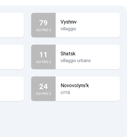
79
Vyshniv
villaggio
AQI PM2.5
11
Shatsk
villaggio urbano
AQI PM2.5
24
Novovolyns'k
città
AQI PM2.5