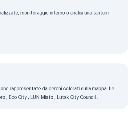
alizzate, monitoraggio interno o analisi una tantum.
e sono rappresentate da cerchi colorati sulla mappa. Le
pro
,
Eco City
,
LUN Misto
,
Lutsk City Council
.