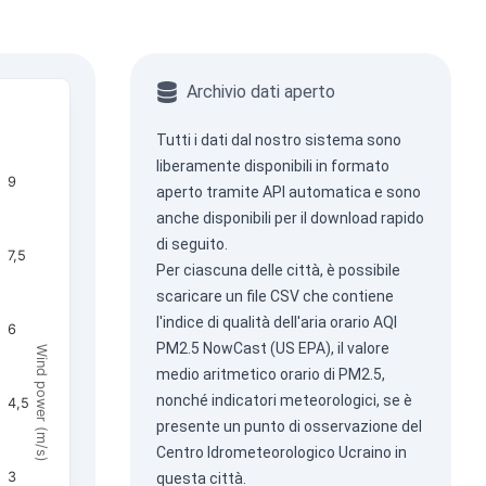
Archivio dati aperto
Tutti i dati dal nostro sistema sono
liberamente disponibili in formato
9
aperto tramite
API automatica
e sono
anche disponibili per il download rapido
di seguito.
7,5
Per ciascuna delle città, è possibile
scaricare un file CSV che contiene
l'indice di qualità dell'aria orario AQI
6
PM2.5 NowCast (US EPA), il valore
Wind power (m/s)
medio aritmetico orario di PM2.5,
nonché indicatori meteorologici, se è
4,5
presente un punto di osservazione del
Centro Idrometeorologico Ucraino in
3
questa città.