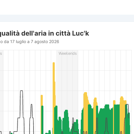
ualità dell'aria in città Luc'k
do da 17 luglio a 7 agosto 2026
rom 2026-07-17 18:00:00 to 2026-08-07 19:00:00.
s
Weekends
r (m/s), and Relative humidity (%).