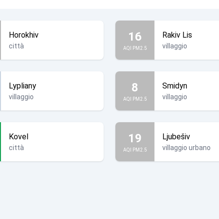
16
Horokhiv
Rakiv Lis
città
villaggio
AQI PM2.5
8
Lypliany
Smidyn
villaggio
villaggio
AQI PM2.5
19
Kovel
Ljubešiv
città
villaggio urbano
AQI PM2.5