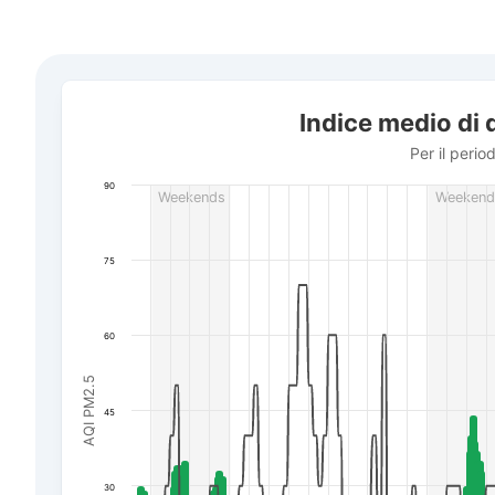
Indice medio di qualità dell'aria in città Luc'k
Indice medio di q
Combination chart with 3 data series.
Per il periodo da 17 luglio a 7 agosto 2026
Per il perio
The chart has 1 X axis displaying Data. Data ranges f
90
Weekends
Weekend
The chart has 3 Y axes displaying AQI PM2.5, Wind powe
75
60
AQI PM2.5
45
30