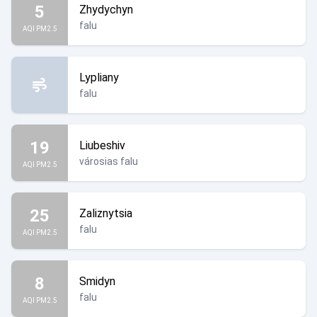
5
Zhydychyn
falu
AQI PM2.5
Lypliany
falu
19
Liubeshiv
városias falu
AQI PM2.5
25
Zaliznytsia
falu
AQI PM2.5
8
Smidyn
falu
AQI PM2.5