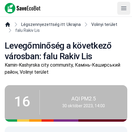
SaveEcoBot
Ope
Légszennyezettség itt: Ukrajna
Volinyi terület
falu Rakiv Lis
Levegőminőség a következő
városban: falu Rakiv Lis
Kamin-Kashyrska city community, Камінь-Каширський
район, Volinyi terület
16
AQI PM2.5
30 október 2023, 14:00