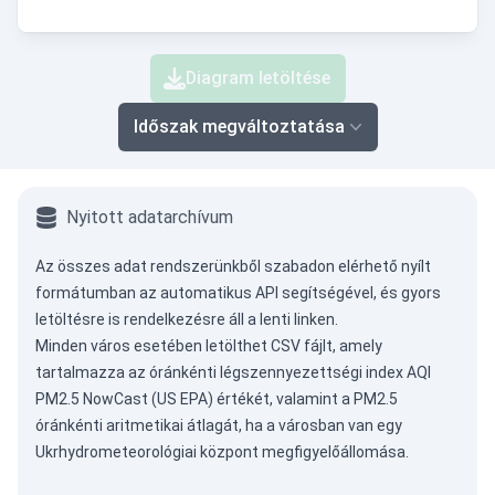
Diagram letöltése
Időszak megváltoztatása
Nyitott adatarchívum
Az összes adat rendszerünkből szabadon elérhető nyílt
formátumban az
automatikus API
segítségével, és gyors
letöltésre is rendelkezésre áll a lenti linken.
Minden város esetében letölthet CSV fájlt, amely
tartalmazza az óránkénti légszennyezettségi index AQI
PM2.5 NowCast (US EPA) értékét, valamint a PM2.5
óránkénti aritmetikai átlagát, ha a városban van egy
Ukrhydrometeorológiai központ megfigyelőállomása.