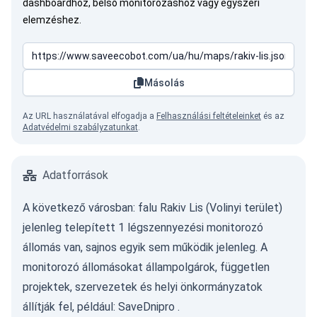
dashboardhoz, belső monitorozáshoz vagy egyszeri
elemzéshez.
Másolás
Az URL használatával elfogadja a
Felhasználási feltételeinket
és az
Adatvédelmi szabályzatunkat
.
Adatforrások
A következő városban: falu Rakiv Lis (Volinyi terület)
jelenleg telepített 1 légszennyezési monitorozó
állomás van, sajnos egyik sem működik jelenleg. A
monitorozó állomásokat állampolgárok, független
projektek, szervezetek és helyi önkormányzatok
állítják fel, például:
SaveDnipro
.