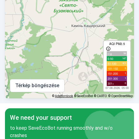
AQI PM2.5
94
с/д
147
0-50
101
51-100
5
101-150
1
151-200
1
201-300
0
301+
Térkép böngészése
07.08.2026, 05:00
©
Adatforrások
© SaveEcoBot
© CARTO
© OpenStreetMap
We need your support
to keep SaveEcoBot running smoothly and w/o
crashes