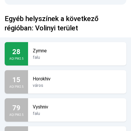
Egyéb helyszínek a következő
régióban: Volinyi terület
28
Zymne
falu
AQI PM2.5
15
Horokhiv
város
AQI PM2.5
79
Vyshniv
falu
AQI PM2.5