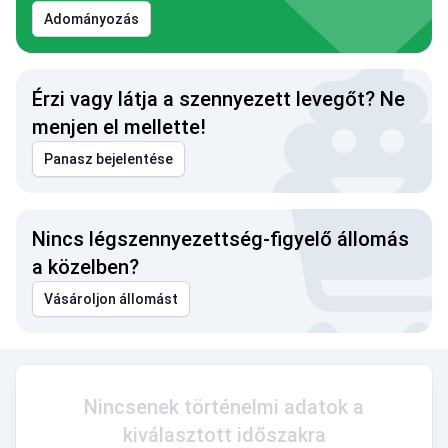
Adományozás
Érzi vagy látja a szennyezett levegőt? Ne
menjen el mellette!
Panasz bejelentése
Nincs légszennyezettség-figyelő állomás
a közelben?
Vásároljon állomást
Nincsenek történelmi adatok a
kiválasztott időszakra