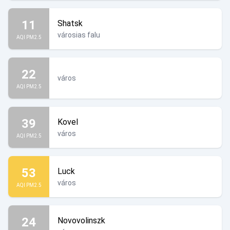
11
Shatsk
városias falu
AQI PM2.5
22
város
AQI PM2.5
39
Kovel
város
AQI PM2.5
53
Luck
város
AQI PM2.5
24
Novovolinszk