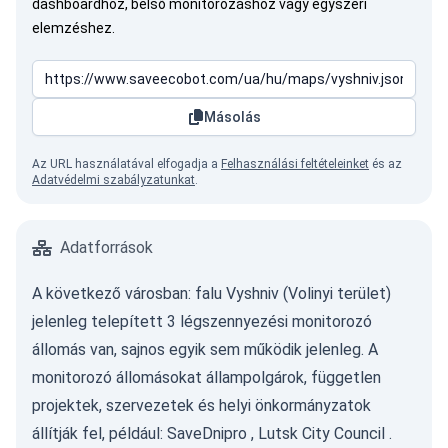
dashboardhoz, belső monitorozáshoz vagy egyszeri
elemzéshez.
Másolás
Az URL használatával elfogadja a
Felhasználási feltételeinket
és az
Adatvédelmi szabályzatunkat
.
Adatforrások
A következő városban: falu Vyshniv (Volinyi terület)
jelenleg telepített 3 légszennyezési monitorozó
állomás van, sajnos egyik sem működik jelenleg. A
monitorozó állomásokat állampolgárok, független
projektek, szervezetek és helyi önkormányzatok
állítják fel, például:
SaveDnipro
,
Lutsk City Council
.