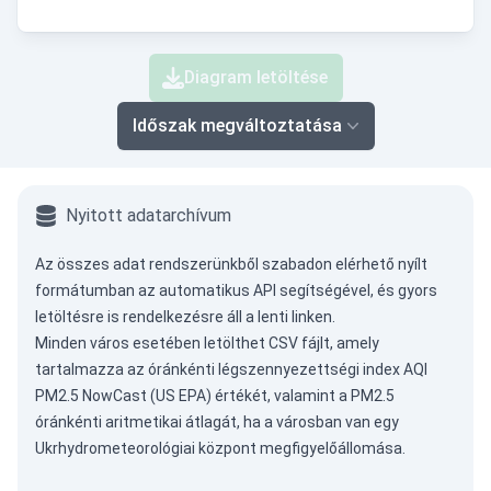
Diagram letöltése
Időszak megváltoztatása
Nyitott adatarchívum
Az összes adat rendszerünkből szabadon elérhető nyílt
formátumban az
automatikus API
segítségével, és gyors
letöltésre is rendelkezésre áll a lenti linken.
Minden város esetében letölthet CSV fájlt, amely
tartalmazza az óránkénti légszennyezettségi index AQI
PM2.5 NowCast (US EPA) értékét, valamint a PM2.5
óránkénti aritmetikai átlagát, ha a városban van egy
Ukrhydrometeorológiai központ megfigyelőállomása.