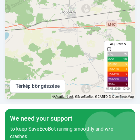
AQI PM2.5
90
с/д
185
0-50
72
51-100
1
101-150
0
151-200
1
201-300
0
301+
Térkép böngészése
07.08.2026, 13:00
©
Adatforrások
© SaveEcoBot
© CARTO
© OpenStreetMap
We need your support
to keep SaveEcoBot running smoothly and w/o
crashes