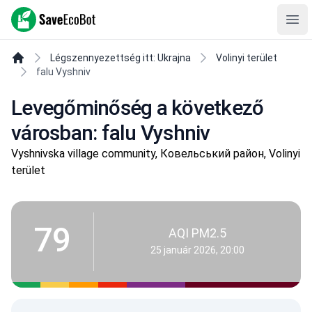
SaveEcoBot
Ope
Légszennyezettség itt: Ukrajna
Volinyi terület
falu Vyshniv
Levegőminőség a következő
városban: falu Vyshniv
Vyshnivska village community, Ковельський район, Volinyi
terület
79
AQI PM2.5
25 január 2026, 20:00