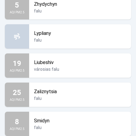
5
Zhydychyn
falu
AQI PM2.5
Lypliany
falu
19
Liubeshiv
városias falu
AQI PM2.5
25
Zaliznytsia
falu
AQI PM2.5
8
Smidyn
falu
AQI PM2.5