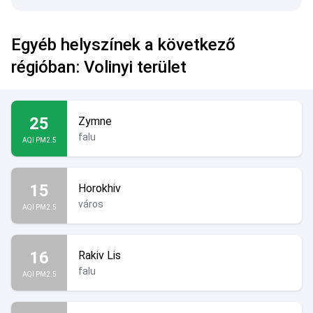
Egyéb helyszínek a következő
régióban: Volinyi terület
25
Zymne
falu
AQI PM2.5
15
Horokhiv
város
AQI PM2.5
16
Rakiv Lis
falu
AQI PM2.5