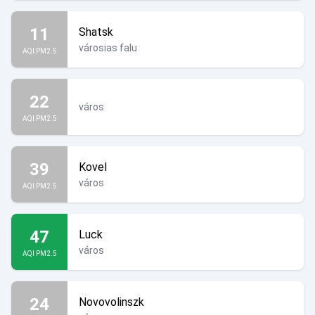
11
Shatsk
városias falu
AQI PM2.5
22
város
AQI PM2.5
39
Kovel
város
AQI PM2.5
47
Luck
város
AQI PM2.5
24
Novovolinszk