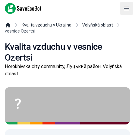
SaveEcoBot
Ope
Kvalita vzduchu v Ukrajina
Volyňská oblast
vesnice Ozertsi
Kvalita vzduchu v vesnice
Ozertsi
Horokhivska city community, Луцький район, Volyňská
oblast
?