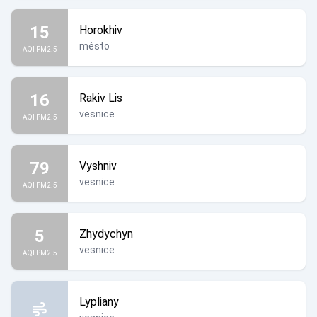
15
Horokhiv
město
AQI PM2.5
16
Rakiv Lis
vesnice
AQI PM2.5
79
Vyshniv
vesnice
AQI PM2.5
5
Zhydychyn
vesnice
AQI PM2.5
Lypliany