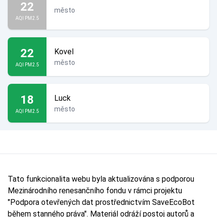
22
město
AQI PM2.5
22
Kovel
město
AQI PM2.5
18
Luck
město
AQI PM2.5
Tato funkcionalita webu byla aktualizována s podporou
Mezinárodního renesančního fondu v rámci projektu
"Podpora otevřených dat prostřednictvím SaveEcoBot
během stanného práva". Materiál odráží postoj autorů a