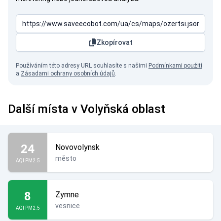
Zkopírovat
Používáním této adresy URL souhlasíte s našimi
Podmínkami použití
a
Zásadami ochrany osobních údajů
.
Další místa v Volyňská oblast
24
Novovolynsk
město
AQI PM2.5
8
Zymne
vesnice
AQI PM2.5