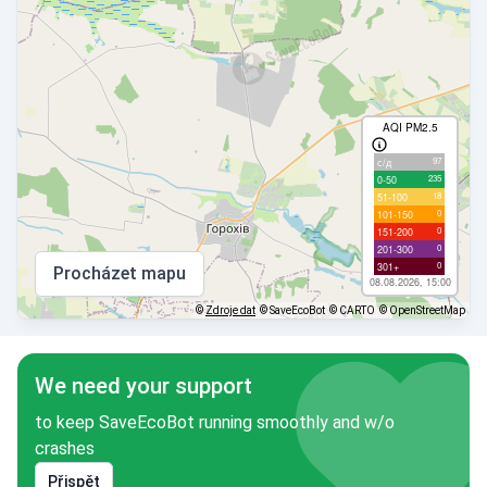
AQI PM2.5
97
с/д
235
0-50
18
51-100
0
101-150
0
151-200
0
201-300
0
301+
Procházet mapu
08.08.2026, 15:00
©
Zdroje dat
© SaveEcoBot
© CARTO
© OpenStreetMap
We need your support
to keep SaveEcoBot running smoothly and w/o
crashes
Přispět