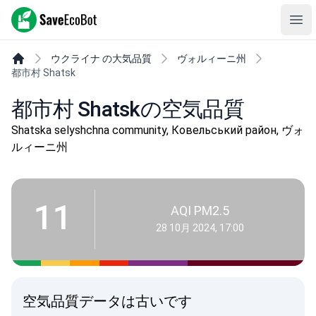
SaveEcoBot
Ope
ウクライナ の大気品質
ヴォルィーニ州
都市村 Shatsk
都市村 Shatskの空気品質
Shatska selyshchna community, Ковельський район, ヴォ
ルィーニ州
11
AQI PM2.5
28 10月 2024, 17:00
空気品質データは古いです