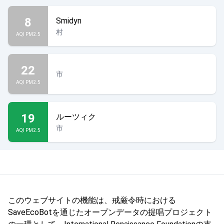
8
Smidyn
村
AQI PM2.5
22
市
AQI PM2.5
19
ルーツィク
市
AQI PM2.5
このウェブサイトの機能は、戒厳令時における
SaveEcoBotを通じたオープンデータの提唱プロジェクト