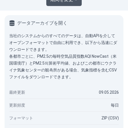
データアーカイブを開く
当社のシステムからのすべてのデータは、
自動API
を介して
オープンフォーマットで自由に利用でき、以下から迅速にダ
ウンロードできます。
各都市ごとに、PM2.5の毎時空気品質指数AQI NowCast（米
国環境庁）とPM2.5의算術平均値、およびこの都市にウクラ
イナ気象センターの観측所がある場合、気象指標を含むCSV
ファイルをダウンロードできます。
最終更新
09.05.2026
更新頻度
毎日
フォーマット
ZIP (CSV)