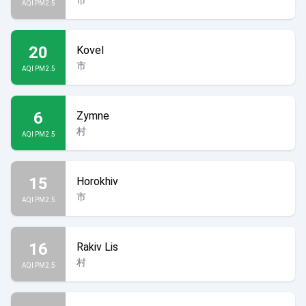
市
AQI PM2.5
20
Kovel
市
AQI PM2.5
6
Zymne
村
AQI PM2.5
15
Horokhiv
市
AQI PM2.5
16
Rakiv Lis
村
AQI PM2.5