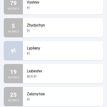
79
Vyshniv
村
AQI PM2.5
5
Zhydychyn
村
AQI PM2.5
Lypliany
村
19
Liubeshiv
都市村
AQI PM2.5
25
Zaliznytsia
村
AQI PM2.5