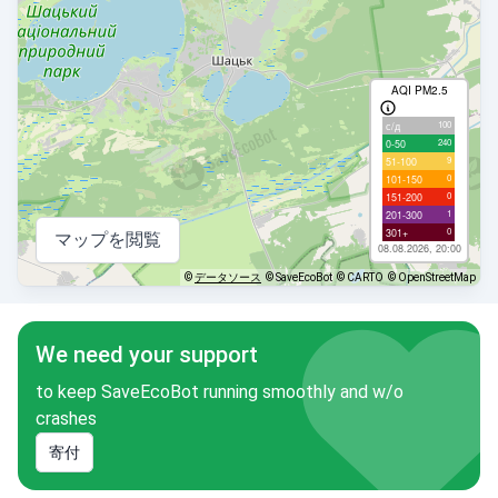
AQI PM2.5
100
с/д
240
0-50
9
51-100
0
101-150
0
151-200
1
201-300
0
301+
マップを閲覧
08.08.2026, 20:00
©
データソース
© SaveEcoBot
© CARTO
© OpenStreetMap
We need your support
to keep SaveEcoBot running smoothly and w/o
crashes
寄付