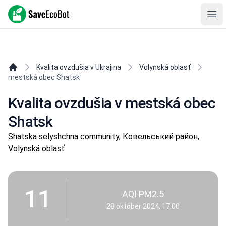
SaveEcoBot
Ope
Kvalita ovzdušia v Ukrajina
Volynská oblasť
mestská obec Shatsk
Kvalita ovzdušia v mestská obec
Shatsk
Shatska selyshchna community, Ковельський район,
Volynská oblasť
11
AQI PM2.5
28 október 2024, 17:00