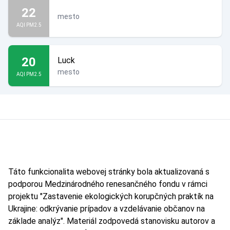
22
mesto
AQI PM2.5
20
Luck
mesto
AQI PM2.5
Táto funkcionalita webovej stránky bola aktualizovaná s
podporou Medzinárodného renesančného fondu v rámci
projektu "Zastavenie ekologických korupčných praktík na
Ukrajine: odkrývanie prípadov a vzdelávanie občanov na
základe analýz". Materiál zodpovedá stanovisku autorov a