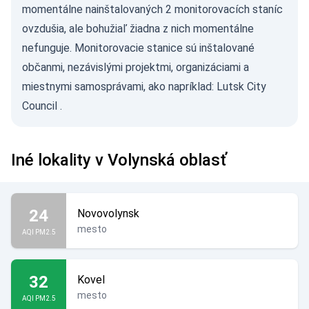
momentálne nainštalovaných 2 monitorovacích staníc
ovzdušia, ale bohužiaľ žiadna z nich momentálne
nefunguje. Monitorovacie stanice sú inštalované
občanmi, nezávislými projektmi, organizáciami a
miestnymi samosprávami, ako napríklad:
Lutsk City
Council
.
Iné lokality v Volynská oblasť
24
Novovolynsk
mesto
AQI PM2.5
32
Kovel
mesto
AQI PM2.5