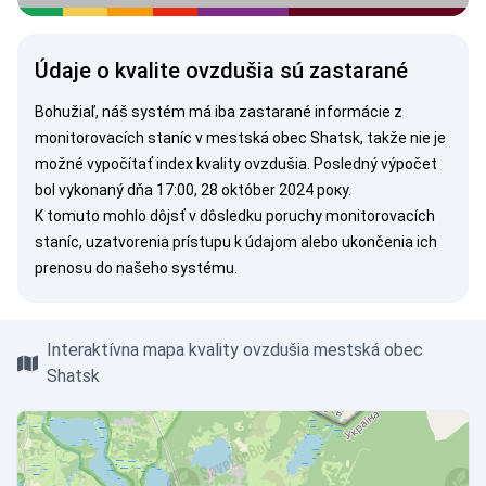
Údaje o kvalite ovzdušia sú zastarané
Bohužiaľ, náš systém má iba zastarané informácie z
monitorovacích staníc v mestská obec Shatsk, takže nie je
možné vypočítať index kvality ovzdušia. Posledný výpočet
bol vykonaný dňa 17:00, 28 október 2024 року.
K tomuto mohlo dôjsť v dôsledku poruchy monitorovacích
staníc, uzatvorenia prístupu k údajom alebo ukončenia ich
prenosu do našeho systému.
Interaktívna mapa kvality ovzdušia mestská obec
Shatsk