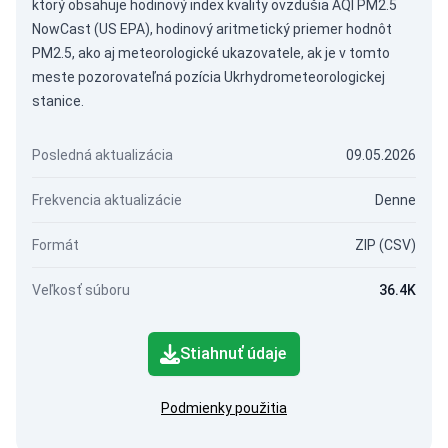
ktorý obsahuje hodinový index kvality ovzdušia AQI PM2.5
NowCast (US EPA), hodinový aritmetický priemer hodnôt
PM2.5, ako aj meteorologické ukazovatele, ak je v tomto
meste pozorovateľná pozícia Ukrhydrometeorologickej
stanice.
Posledná aktualizácia
09.05.2026
Frekvencia aktualizácie
Denne
Formát
ZIP (CSV)
Veľkosť súboru
36.4K
Stiahnuť údaje
Podmienky použitia