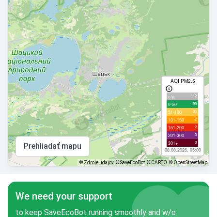
AQI PM2.5
112
с/д
199
0-50
35
51-100
2
101-150
2
151-200
0
201-300
0
301+
Prehliadať mapu
08.08.2026, 05:00
©
Zdroje údajov
© SaveEcoBot
© CARTO
© OpenStreetMap
We need your support
to keep SaveEcoBot running smoothly and w/o