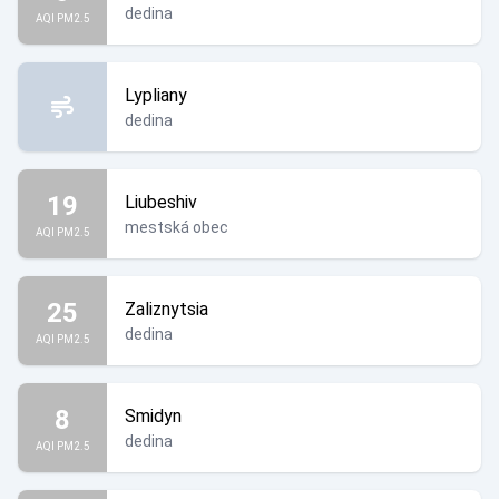
dedina
AQI PM2.5
Lypliany
dedina
19
Liubeshiv
mestská obec
AQI PM2.5
25
Zaliznytsia
dedina
AQI PM2.5
8
Smidyn
dedina
AQI PM2.5