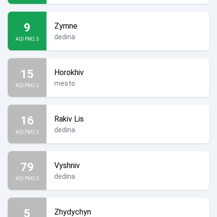
9
Zymne
dedina
AQI PM2.5
15
Horokhiv
mesto
AQI PM2.5
16
Rakiv Lis
dedina
AQI PM2.5
79
Vyshniv
dedina
AQI PM2.5
5
Zhydychyn