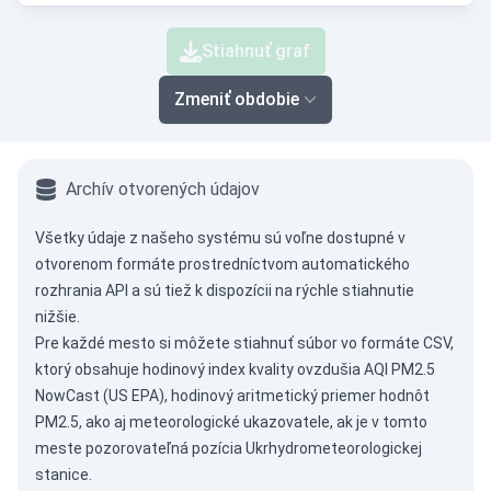
Stiahnuť graf
Zmeniť obdobie
Archív otvorených údajov
Všetky údaje z našeho systému sú voľne dostupné v
otvorenom formáte prostredníctvom
automatického
rozhrania API
a sú tiež k dispozícii na rýchle stiahnutie
nižšie.
Pre každé mesto si môžete stiahnuť súbor vo formáte CSV,
ktorý obsahuje hodinový index kvality ovzdušia AQI PM2.5
NowCast (US EPA), hodinový aritmetický priemer hodnôt
PM2.5, ako aj meteorologické ukazovatele, ak je v tomto
meste pozorovateľná pozícia Ukrhydrometeorologickej
stanice.