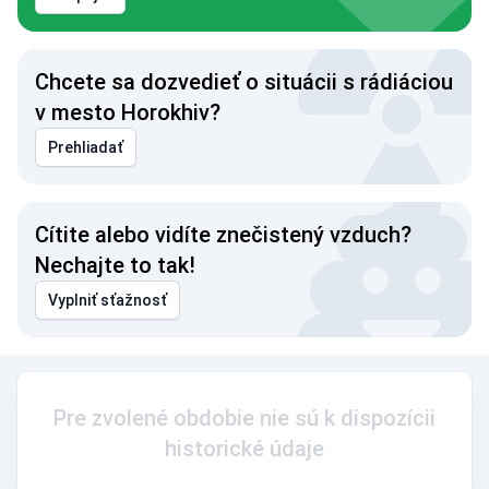
Chcete sa dozvedieť o situácii s rádiáciou
v mesto Horokhiv?
Prehliadať
Cítite alebo vidíte znečistený vzduch?
Nechajte to tak!
Vyplniť sťažnosť
Pre zvolené obdobie nie sú k dispozícii
historické údaje