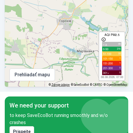
AQI PM2.5
99
с/д
216
0-50
33
51-100
1
101-150
1
151-200
0
201-300
0
301+
Prehliadať mapu
08.08.2026, 07:00
©
Zdroje údajov
© SaveEcoBot
© CARTO
© OpenStreetMap
We need your support
to keep SaveEcoBot running smoothly and w/o
crashes
Prispejte