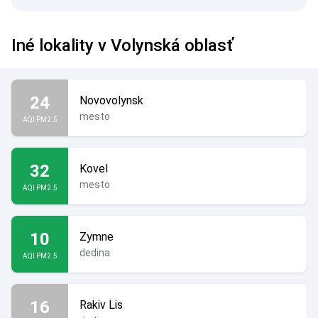
Iné lokality v Volynská oblasť
24
Novovolynsk
mesto
AQI PM2.5
32
Kovel
mesto
AQI PM2.5
10
Zymne
dedina
AQI PM2.5
16
Rakiv Lis