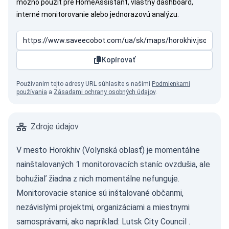
možno použiť pre HomeAssistant, vlastný dashboard,
interné monitorovanie alebo jednorazovú analýzu.
Kopírovať
Používaním tejto adresy URL súhlasíte s našimi
Podmienkami
používania
a
Zásadami ochrany osobných údajov
.
Zdroje údajov
V mesto Horokhiv (Volynská oblasť) je momentálne
nainštalovaných 1 monitorovacích staníc ovzdušia, ale
bohužiaľ žiadna z nich momentálne nefunguje.
Monitorovacie stanice sú inštalované občanmi,
nezávislými projektmi, organizáciami a miestnymi
samosprávami, ako napríklad:
Lutsk City Council
.