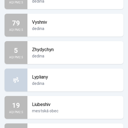
dedina
AQI PM2.5
79
Vyshniv
dedina
AQI PM2.5
5
Zhydychyn
dedina
AQI PM2.5
Lypliany
dedina
19
Liubeshiv
mestská obec
AQI PM2.5