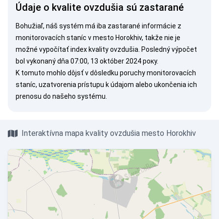
Údaje o kvalite ovzdušia sú zastarané
Bohužiaľ, náš systém má iba zastarané informácie z
monitorovacích staníc v mesto Horokhiv, takže nie je
možné vypočítať index kvality ovzdušia. Posledný výpočet
bol vykonaný dňa 07:00, 13 október 2024 року.
K tomuto mohlo dôjsť v dôsledku poruchy monitorovacích
staníc, uzatvorenia prístupu k údajom alebo ukončenia ich
prenosu do našeho systému.
Interaktívna mapa kvality ovzdušia mesto Horokhiv