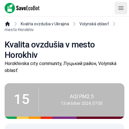
SaveEcoBot
Ope
Kvalita ovzdušia v Ukrajina
Volynská oblasť
mesto Horokhiv
Kvalita ovzdušia v mesto
Horokhiv
Horokhivska city community, Луцький район, Volynská
oblasť
15
AQI PM2.5
13 október 2024, 07:00