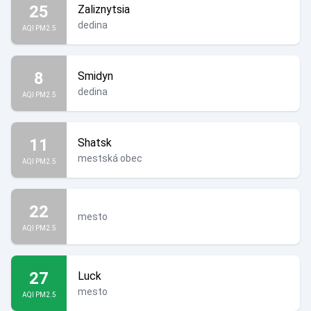
25
Zaliznytsia
dedina
AQI PM2.5
8
Smidyn
dedina
AQI PM2.5
11
Shatsk
mestská obec
AQI PM2.5
22
mesto
AQI PM2.5
27
Luck
mesto
AQI PM2.5