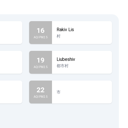
16
Rakiv Lis
村
AQI PM2.5
19
Liubeshiv
都市村
AQI PM2.5
22
市
AQI PM2.5