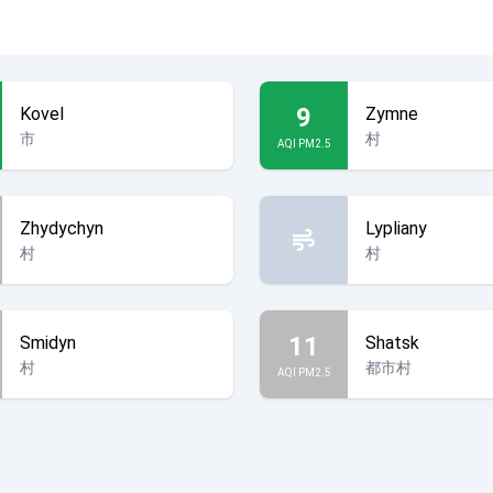
9
Kovel
Zymne
市
村
AQI PM2.5
Zhydychyn
Lypliany
村
村
11
Smidyn
Shatsk
村
都市村
AQI PM2.5