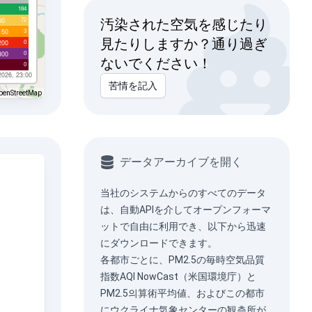
184
72
00
汚染された空気を感じたり
3
150
見たりしますか？通り過ぎ
0
200
0
300
ないでください！
0
2026, 23:00
苦情を記入
penStreetMap
データアーカイブを開く
当社のシステムからのすべてのデータ
は、
自動API
を介してオープンフォーマ
ットで自由に利用でき、以下から迅速
にダウンロードできます。
各都市ごとに、PM2.5の毎時空気品質
指数AQI NowCast（米国環境庁）と
PM2.5의算術平均値、およびこの都市
にウクライナ気象センターの観측所が