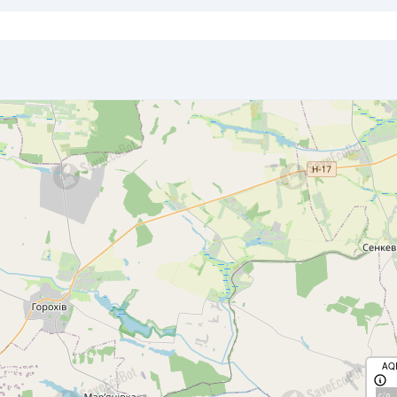
AQ
с/д