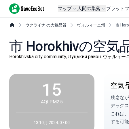
SaveEcoBot
マップ
人間の集落
プラット
ウクライナ の大気品質
ヴォルィーニ州
市 Horo
市 Horokhivの空気
Horokhivska city community, Луцький район, ヴォルィ
15
空気
残念なが
AQI PM2.5
デックスを
これは、
する可能
13 10月 2024, 07:00