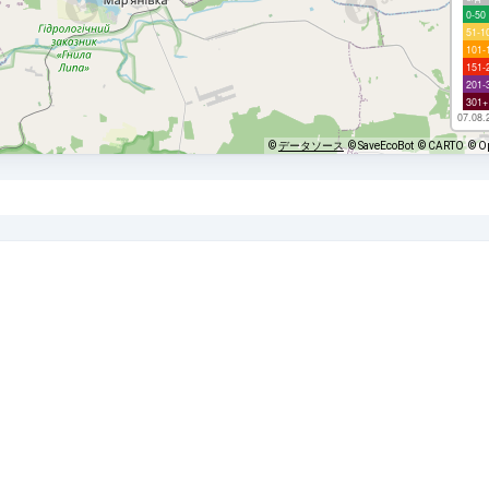
0-50
51-1
101-
151-
201-
301+
07.08.
©
データソース
© SaveEcoBot
© CARTO
© O