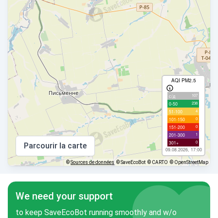
AQI PM2.5
107
с/д
238
0-50
4
51-100
0
101-150
0
151-200
1
201-300
0
301+
Parcourir la carte
09.08.2026, 17:00
©
Sources de données
© SaveEcoBot
© CARTO
© OpenStreetMap
We need your support
to keep SaveEcoBot running smoothly and w/o