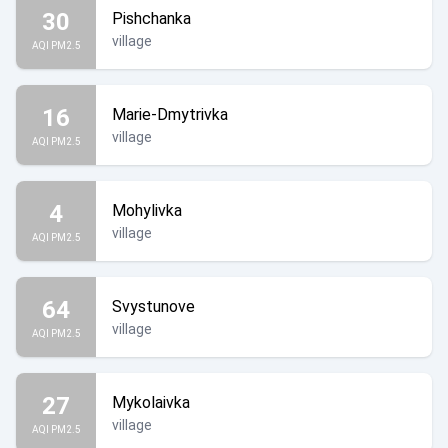
30
Pishchanka
village
AQI PM2.5
16
Marie-Dmytrivka
village
AQI PM2.5
4
Mohylivka
village
AQI PM2.5
64
Svystunove
village
AQI PM2.5
27
Mykolaivka
village
AQI PM2.5