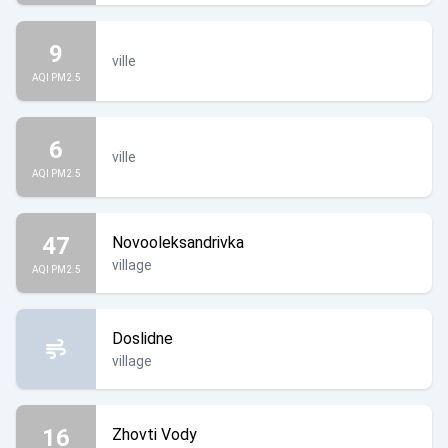
9
ville
AQI PM2.5
6
ville
AQI PM2.5
47
Novooleksandrivka
village
AQI PM2.5
Doslidne
village
16
Zhovti Vody