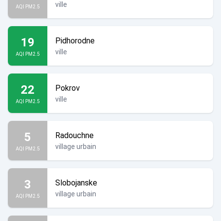
ville
AQI PM2.5
19
Pidhorodne
ville
AQI PM2.5
22
Pokrov
ville
AQI PM2.5
5
Radouchne
village urbain
AQI PM2.5
3
Slobojanske
village urbain
AQI PM2.5