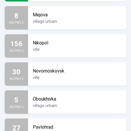
8
Mejova
village urbain
AQI PM2.5
156
Nikopol
ville
AQI PM2.5
30
Novomoskovsk
ville
AQI PM2.5
5
Oboukhivka
village urbain
AQI PM2.5
27
Pavlohrad