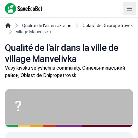
SaveEcoBot
Ope
Qualité de l'air en Ukraine
Oblast de Dnipropetrovsk
village Manvelivka
Qualité de l'air dans la ville de
village Manvelivka
Vasylkivska selyshchna community, Синельниківський
район, Oblast de Dnipropetrovsk
?