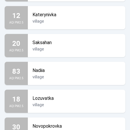
12
Katerynivka
village
AQI PM2.5
20
Saksahan
village
AQI PM2.5
83
Nadiia
village
AQI PM2.5
18
Lozuvatka
village
AQI PM2.5
30
Novopokrovka