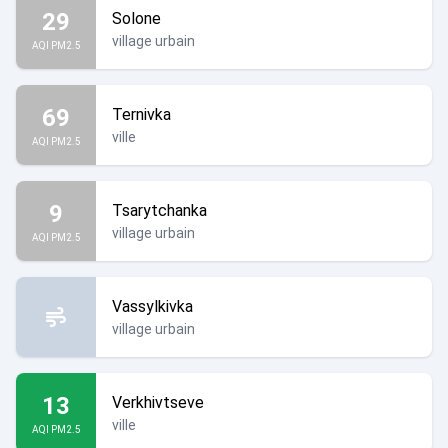
29
Solone
village urbain
AQI PM2.5
69
Ternivka
ville
AQI PM2.5
9
Tsarytchanka
village urbain
AQI PM2.5
Vassylkivka
village urbain
13
Verkhivtseve
ville
AQI PM2.5