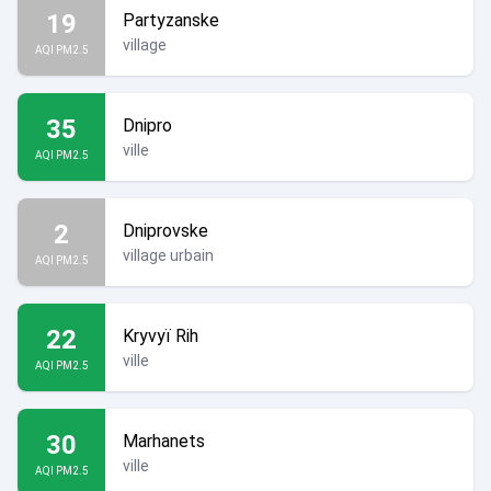
19
Partyzanske
village
AQI PM2.5
35
Dnipro
ville
AQI PM2.5
2
Dniprovske
village urbain
AQI PM2.5
22
Kryvyï Rih
ville
AQI PM2.5
30
Marhanets
ville
AQI PM2.5