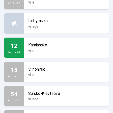
ville
AQI PM2.5
Liubymivka
village
12
Kamianske
ville
AQI PM2.5
15
Vilnohirsk
ville
AQI PM2.5
54
Sursko-Klevtseve
village
AQI PM2.5