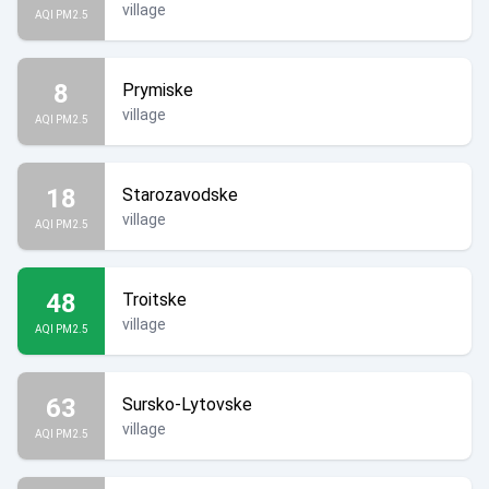
village
AQI PM2.5
8
Prymiske
village
AQI PM2.5
18
Starozavodske
village
AQI PM2.5
48
Troitske
village
AQI PM2.5
63
Sursko-Lytovske
village
AQI PM2.5