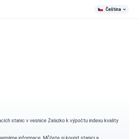
Čeština
ch stanic v vesnice Zalazko k výpočtu indexu kvality
h nemáme informace. Můžete si
koupit stanici
a