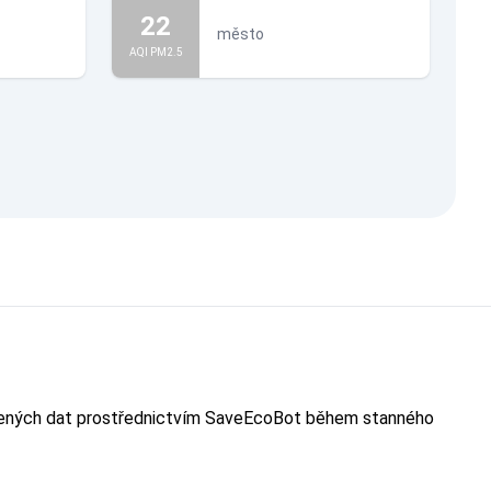
22
město
AQI PM2.5
evřených dat prostřednictvím SaveEcoBot během stanného