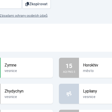
Zkopírovat
Zásadami ochrany osobních údajů
.
15
Zymne
Horokhiv
vesnice
město
AQI PM2.5
Zhydychyn
Lypliany
vesnice
vesnice