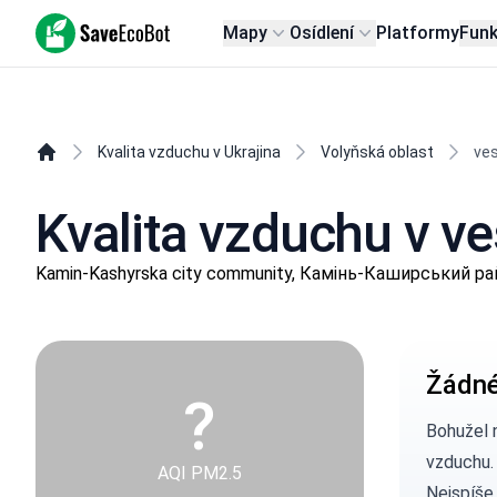
SaveEcoBot
Mapy
Osídlení
Platformy
Fun
Kvalita vzduchu v Ukrajina
Volyňská oblast
ves
Kvalita vzduchu v v
Kamin-Kashyrska city community, Камінь-Каширський рай
Žádné
?
Bohužel 
vzduchu.
AQI PM2.5
Nejspíše