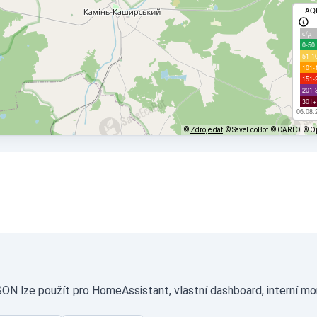
AQ
с/д
0-50
51-1
101-
151-
201-
301+
06.08.
©
Zdroje dat
© SaveEcoBot
© CARTO
© O
SON lze použít pro HomeAssistant, vlastní dashboard, interní mo