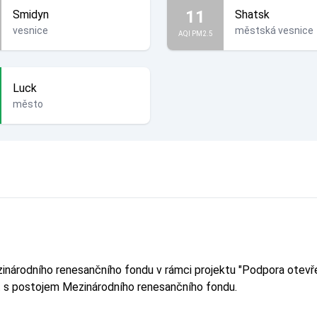
11
Smidyn
Shatsk
vesnice
městská vesnice
AQI PM2.5
Luck
město
ezinárodního renesančního fondu v rámci projektu "Podpora ot
it s postojem Mezinárodního renesančního fondu.