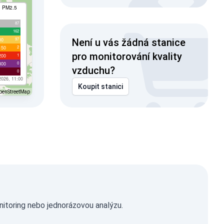
I PM2.5
87
162
97
00
Není u vás žádná stanice
2
150
pro monitorování kvality
1
200
0
300
vzduchu?
0
2026, 11:00
Koupit stanici
penStreetMap
nitoring nebo jednorázovou analýzu.