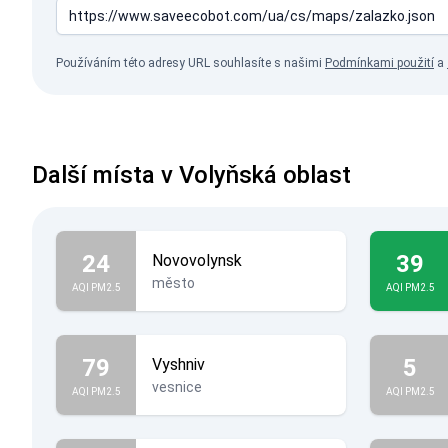
Používáním této adresy URL souhlasíte s našimi
Podmínkami použití
a
Další místa v Volyňská oblast
24
39
Novovolynsk
město
AQI PM2.5
AQI PM2.5
79
5
Vyshniv
vesnice
AQI PM2.5
AQI PM2.5