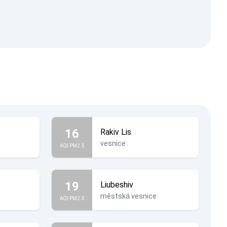
16
Rakiv Lis
vesnice
AQI PM2.5
19
Liubeshiv
městská vesnice
AQI PM2.5