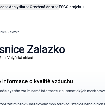
kce
Analytika
Otevřená data
ESG
O projektu
nice Zalazko
esnice Zalazko
он, Volyňská oblast
 informace o kvalitě vzduchu
naše systém zatím nemá informace z automatických monitorovací
 zde zatím nebyly instalovány monitorovací stanice nebo o nic