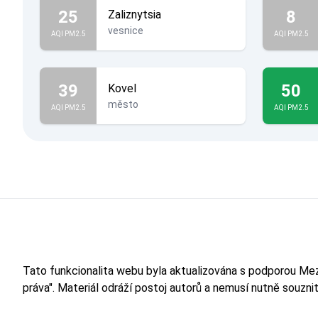
25
8
Zaliznytsia
vesnice
AQI PM2.5
AQI PM2.5
39
50
Kovel
město
AQI PM2.5
AQI PM2.5
Tato funkcionalita webu byla aktualizována s podporou M
práva". Materiál odráží postoj autorů a nemusí nutně souzn