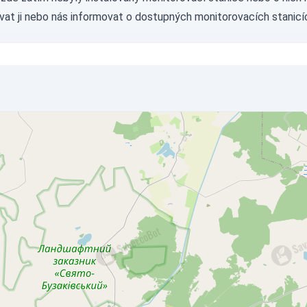
vat ji nebo nás
informovat
o dostupných monitorovacích stanicí