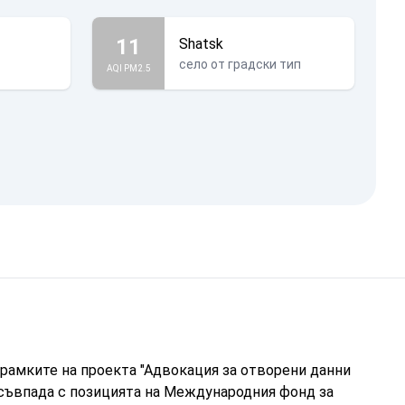
11
Shatsk
село от градски тип
AQI PM2.5
рамките на проекта "Адвокация за отворени данни
 съвпада с позицията на Международния фонд за