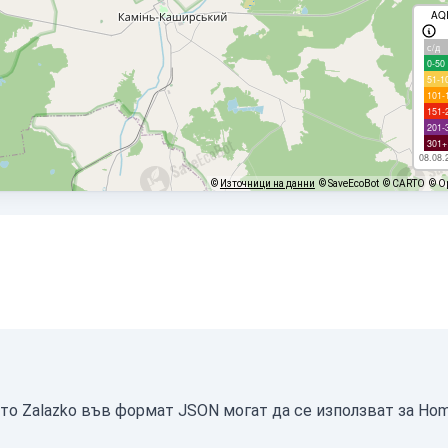
AQ
с/д
0-50
51-1
101-
151-
201-
301+
08.08.
©
Източници на данни
© SaveEcoBot
© CARTO
© O
то Zalazko във формат JSON могат да се използват за Hom