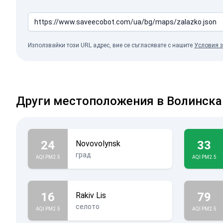
Използвайки този URL адрес, вие се съгласявате с нашите
Условия з
Други местоположения в Волинска
24
33
Novovolynsk
град
AQI PM2.5
AQI PM2.5
16
79
Rakiv Lis
селото
AQI PM2.5
AQI PM2.5