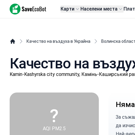
SaveEcoBot
Карти
Населени места
Пла
Качество на въздуха в Украйна
Волинска облас
Качество на въздух
Kamin-Kashyrska city community, Камінь-Каширський ра
Няма
?
За съжа
да изчи
AQI PM2.5
Най-вер