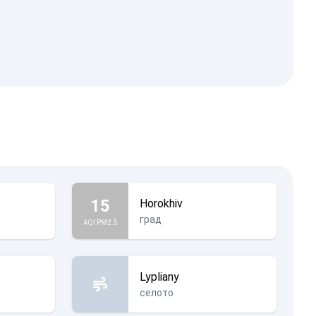
15
Horokhiv
град
AQI PM2.5
Lypliany
селото