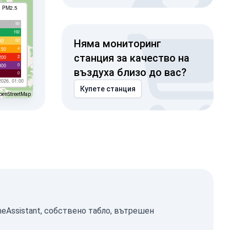
I PM2.5
90
192
62
00
Няма мониторинг
4
150
станция за качество на
2
200
0
300
въздуха близо до вас?
0
2026, 01:00
Купете станция
penStreetMap
eAssistant, собствено табло, вътрешен