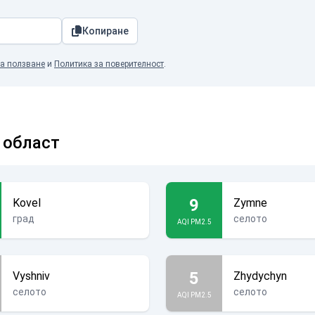
Копиране
а ползване
и
Политика за поверителност
.
 област
9
Kovel
Zymne
град
селото
AQI PM2.5
5
Vyshniv
Zhydychyn
селото
селото
AQI PM2.5