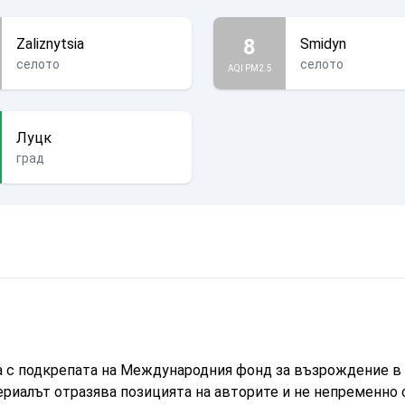
8
Zaliznytsia
Smidyn
селото
селото
AQI PM2.5
Луцк
град
а с подкрепата на Международния фонд за възрождение в 
ериалът отразява позицията на авторите и не непременно