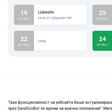
19
25
Liubeshiv
село от градски тип
AQI PM2.5
AQI PM2.5
22
24
град
AQI PM2.5
AQI PM2.5
Тази функционалност на уебсайта беше актуализиран
чрез SaveEcoBot по време на военно положение". Мат