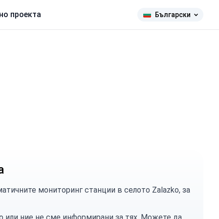
но проекта
Български
а
атичните мониторинг станции в селото Zalazko, за
о или ние не сме информирани за тях. Можете
да