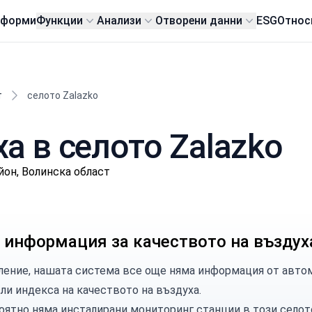
тформи
Функции
Анализи
Отворени данни
ESG
Относ
т
селото Zalazko
а в селото Zalazko
йон, Волинска област
 информация за качеството на въздух
ление, нашата система все още няма информация от автом
сли индекса на качеството на въздуха.
оятно няма инсталирани мониторинг станции в този селот