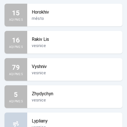
15
Horokhiv
město
AQI PM2.5
16
Rakiv Lis
vesnice
AQI PM2.5
79
Vyshniv
vesnice
AQI PM2.5
5
Zhydychyn
vesnice
AQI PM2.5
Lypliany