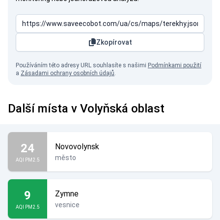
Zkopírovat
Používáním této adresy URL souhlasíte s našimi
Podmínkami použití
a
Zásadami ochrany osobních údajů
.
Další místa v Volyňská oblast
24
Novovolynsk
město
AQI PM2.5
9
Zymne
vesnice
AQI PM2.5