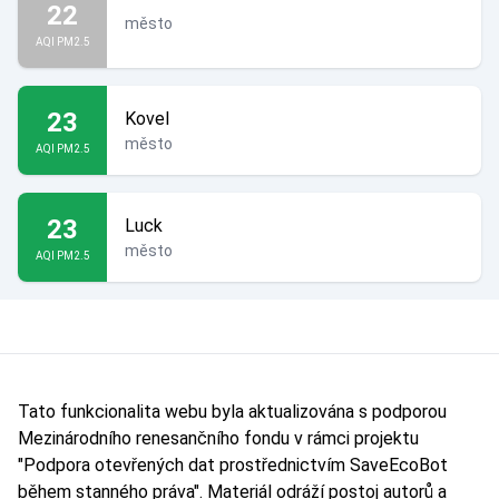
22
město
AQI PM2.5
23
Kovel
město
AQI PM2.5
23
Luck
město
AQI PM2.5
Tato funkcionalita webu byla aktualizována s podporou
Mezinárodního renesančního fondu v rámci projektu
"Podpora otevřených dat prostřednictvím SaveEcoBot
během stanného práva". Materiál odráží postoj autorů a