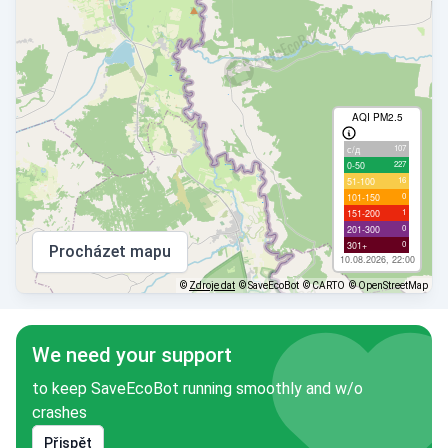
AQI PM2.5
107
с/д
227
0-50
16
51-100
0
101-150
1
151-200
0
201-300
0
301+
Procházet mapu
10.08.2026, 22:00
©
Zdroje dat
© SaveEcoBot
© CARTO
© OpenStreetMap
We need your support
to keep SaveEcoBot running smoothly and w/o
crashes
Přispět