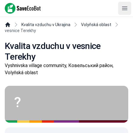
SaveEcoBot
Ope
Kvalita vzduchu v Ukrajina
Volyňská oblast
vesnice Terekhy
Kvalita vzduchu v vesnice
Terekhy
Vyshnivska village community, Ковельський район,
Volyňská oblast
?