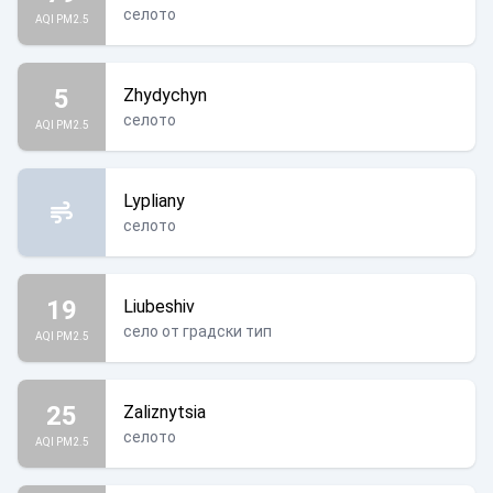
селото
AQI PM2.5
5
Zhydychyn
селото
AQI PM2.5
Lypliany
селото
19
Liubeshiv
село от градски тип
AQI PM2.5
25
Zaliznytsia
селото
AQI PM2.5