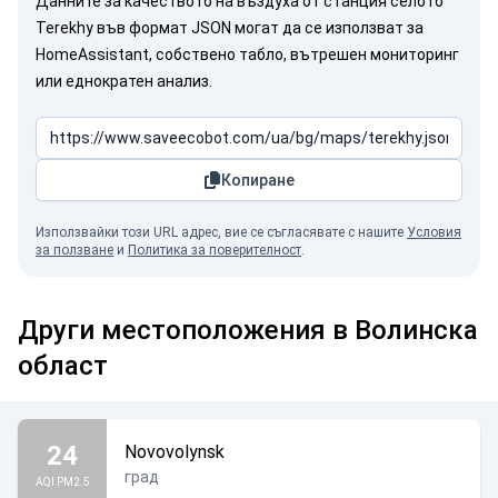
Данните за качеството на въздуха от станция селото
Terekhy във формат JSON могат да се използват за
HomeAssistant, собствено табло, вътрешен мониторинг
или еднократен анализ.
Копиране
Използвайки този URL адрес, вие се съгласявате с нашите
Условия
за ползване
и
Политика за поверителност
.
Други местоположения в Волинска
област
24
Novovolynsk
град
AQI PM2.5