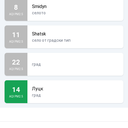
8
Smidyn
селото
AQI PM2.5
11
Shatsk
село от градски тип
AQI PM2.5
22
град
AQI PM2.5
14
Луцк
град
AQI PM2.5