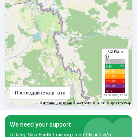
AQI PM2.5
109
с/д
237
0-50
3
51-100
1
101-150
0
151-200
0
201-300
0
301+
Прегледайте картата
09.08.2026, 12:00
©
Източници на данни
© SaveEcoBot
© CARTO
© OpenStreetMap
We need your support
to keep SaveEcoBot running smoothly and w/o