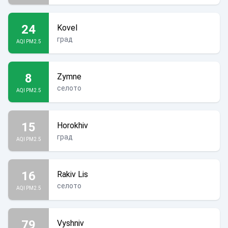
24
Kovel
град
AQI PM2.5
8
Zymne
селото
AQI PM2.5
15
Horokhiv
град
AQI PM2.5
16
Rakiv Lis
селото
AQI PM2.5
79
Vyshniv