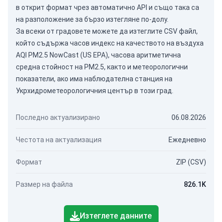
в открит формат чрез
автоматично API
и също така са
на разположение за бързо изтегляне по-долу.
За всеки от градовете можете да изтеглите CSV файл,
който съдържа часов индекс на качеството на въздуха
AQI PM2.5 NowCast (US EPA), часова аритметична
средна стойност на PM2.5, както и метеорологични
показатели, ако има наблюдателна станция на
Укрхидрометеорологичния център в този град.
Последно актуализирано
06.08.2026
Честота на актуализация
Ежедневно
Формат
ZIP (CSV)
Размер на файла
826.1K
Изтеглете данните