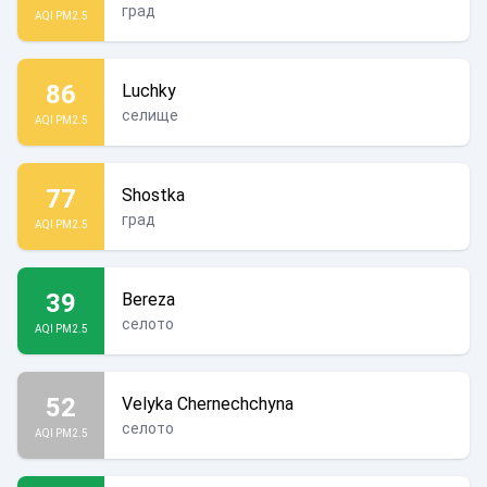
град
AQI PM2.5
86
Luchky
селище
AQI PM2.5
77
Shostka
град
AQI PM2.5
39
Bereza
селото
AQI PM2.5
52
Velyka Chernechchyna
селото
AQI PM2.5