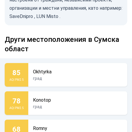
организации и местни управления, като например:
SaveDnipro
,
LUN Misto
.
Други местоположения в Сумска
област
85
Okhtyrka
град
AQI PM2.5
78
Konotop
град
AQI PM2.5
68
Romny