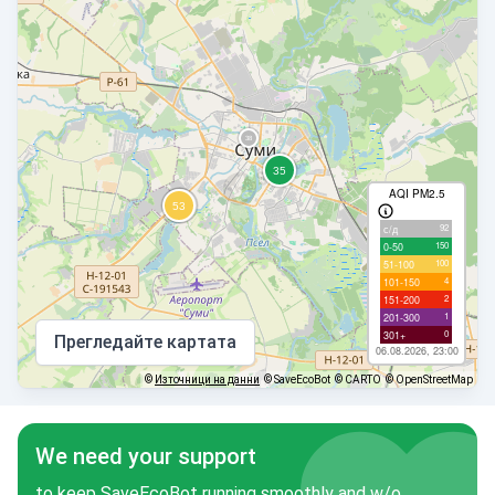
AQI PM2.5
92
с/д
150
0-50
100
51-100
4
101-150
2
151-200
1
201-300
0
301+
Прегледайте картата
06.08.2026, 23:00
©
Източници на данни
© SaveEcoBot
© CARTO
© OpenStreetMap
We need your support
to keep SaveEcoBot running smoothly and w/o