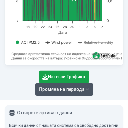
0,8
10
0
0
18
20
22
24
26
28
30
1
3
5
7
Дата
AQI PM2.5
Wind power
Relative humidity
Средната аритметична стойност на индекса на качеството на въздух
Данни за скоростта на вятъра: Украински Хидрометеорологичен Цен
End of interactive chart.
Изтегли Графика
Промяна на периода
Отворете архива с данни
Всички данни от нашата система са свободно достъпни