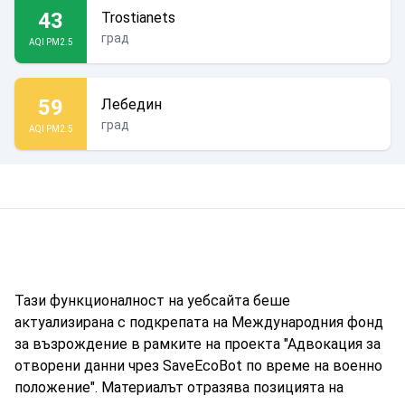
43
Trostianets
град
AQI PM2.5
59
Лебедин
град
AQI PM2.5
Тази функционалност на уебсайта беше
актуализирана с подкрепата на Международния фонд
за възрождение в рамките на проекта "Адвокация за
отворени данни чрез SaveEcoBot по време на военно
положение". Материалът отразява позицията на