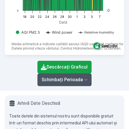
0
0
18
20
22
24
26
28
30
1
3
5
7
Dată
AQI PM2.5
Wind power
Relative humidity
Media aritmetică a indicele calității aerului (AQI) calculată conform formu
Datele privind viteza vântului: Centrul Hidrometeorologic Ucrainean.
End of interactive chart.
Descărcați Graficul
Schimbați Perioada
Arhivă Date Deschisă
Toate datele din sistemul nostru sunt disponibile gratuit
într-un format deschis prin intermediul
API-ului automat
și