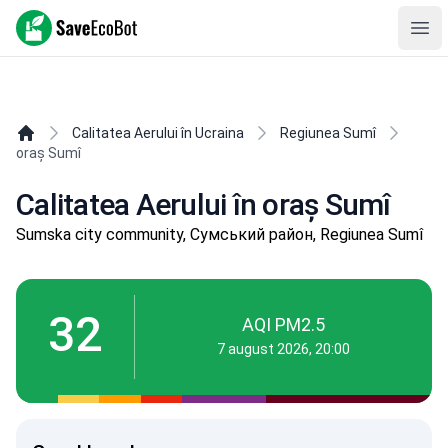
SaveEcoBot
Ope
Calitatea Aerului în Ucraina
Regiunea Sumî
oraș Sumî
Calitatea Aerului în oraș Sumî
Sumska city community, Сумський район, Regiunea Sumî
32
AQI PM2.5
7 august 2026, 20:00