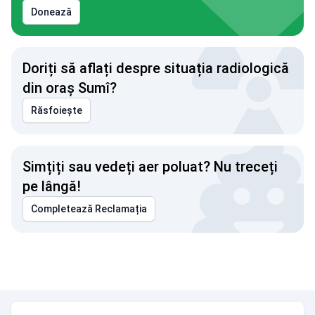
Donează
Doriți să aflați despre situația radiologică
din oraș Sumî?
Răsfoiește
Simțiți sau vedeți aer poluat? Nu treceți
pe lângă!
Completează Reclamația
Indice mediu al calității aerului în oraș Sumî