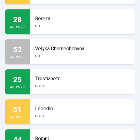
28
Bereza
sat
AQI PM2.5
52
Velyka Chernechchyna
sat
AQI PM2.5
25
Trostianets
oraș
AQI PM2.5
51
Lebedîn
oraș
AQI PM2.5
44
Romnî