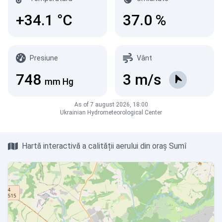
+34.1
°C
37.0
%
Presiune
Vânt
748
3
m/s
mm Hg
As of 7 august 2026, 18:00
Ukrainian Hydrometeorological Center
Hartă interactivă a calității aerului din oraș Sumî