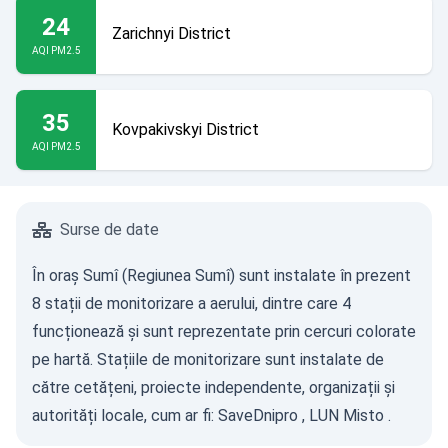
24
Zarichnyi District
AQI PM2.5
35
Kovpakivskyi District
AQI PM2.5
Surse de date
În oraș Sumî (Regiunea Sumî) sunt instalate în prezent
8 stații de monitorizare a aerului, dintre care 4
funcționează și sunt reprezentate prin cercuri colorate
pe hartă. Stațiile de monitorizare sunt instalate de
către cetățeni, proiecte independente, organizații și
autorități locale, cum ar fi:
SaveDnipro
,
LUN Misto
.