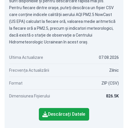
sunt disponibile și pentru descărcare rapidă mai jos.
Pentru fiecare dintre orașe, puteți descărca un fișier CSV
care conține indicele calității aerului AQI PM2.5 NowCast
(US EPA) calculat la fiecare oră, valoarea medie aritmetică
la fiecare oră a PM2.5, precum și indicatori meteorologici,
dacă există o stație de observație a Centrului
Hidrometeorologic Ucrainean în acest oraș.
Ultima Actualizare
07.08.2026
Frecvența Actualizării
Zilnic
Format
ZIP (CSV)
Dimensiunea Fișierului
826.5K
Descărcați Datele