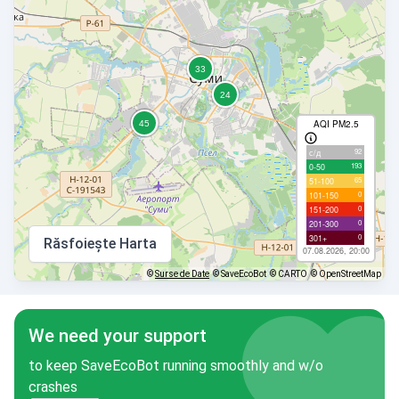
AQI PM2.5
92
с/д
193
0-50
65
51-100
0
101-150
0
151-200
0
201-300
0
301+
Răsfoiește Harta
07.08.2026, 20:00
©
Surse de Date
© SaveEcoBot
© CARTO
© OpenStreetMap
We need your support
to keep SaveEcoBot running smoothly and w/o
crashes