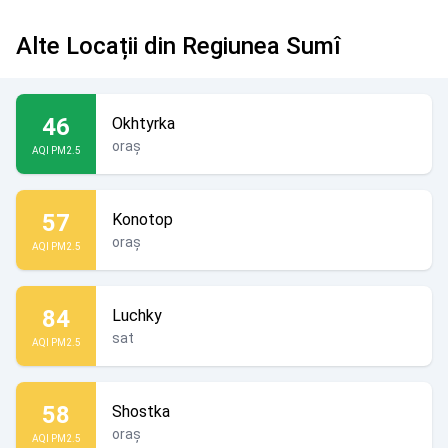
Alte Locații din Regiunea Sumî
46
Okhtyrka
oraș
AQI PM2.5
57
Konotop
oraș
AQI PM2.5
84
Luchky
sat
AQI PM2.5
58
Shostka
oraș
AQI PM2.5