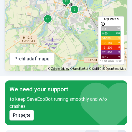
AQI PM2.5
90
с/д
256
0-50
5
51-100
0
101-150
0
151-200
0
201-300
0
301+
Prehliadať mapu
10.08.2026, 17:00
©
Zdroje údajov
© SaveEcoBot
© CARTO
© OpenStreetMap
We need your support
to keep SaveEcoBot running smoothly and w/o
crashes
Prispejte