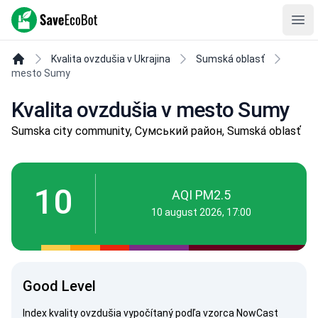
SaveEcoBot
Ope
Kvalita ovzdušia v Ukrajina
Sumská oblasť
mesto Sumy
Kvalita ovzdušia v mesto Sumy
Sumska city community, Сумський район, Sumská oblasť
10
AQI PM2.5
10 august 2026, 17:00
Good Level
Index kvality ovzdušia vypočítaný podľa vzorca
NowCast