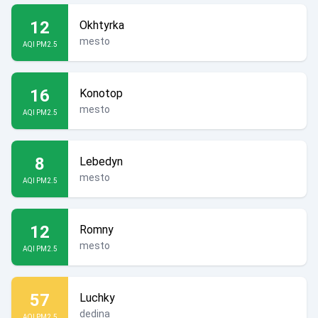
12
Okhtyrka
mesto
AQI PM2.5
16
Konotop
mesto
AQI PM2.5
8
Lebedyn
mesto
AQI PM2.5
12
Romny
mesto
AQI PM2.5
57
Luchky
dedina
AQI PM2.5