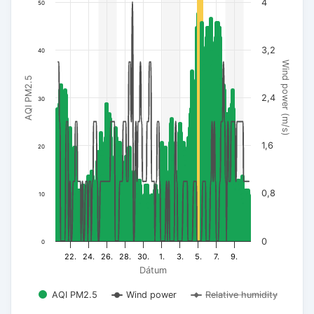
4
50
3,2
40
Wind power (m/s)
AQI PM2.5
2,4
30
1,6
20
0,8
10
0
0
22.
24.
26.
28.
30.
1.
3.
5.
7.
9.
Dátum
AQI PM2.5
Wind power
Relative humidity