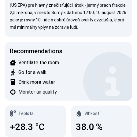
(US EPA)
pre hlavný znečisťujúci látok - jemný prach frakcie
2,5 mikróna, v mesto Sumy k dátumu 17:00, 10 august 2026
року je rovný 10 - ide o dobrú úroveň kvality ovzdušia, ktorá
má minimálny vplyv na zdravie ľudí.
Recommendations
Ventilate the room
Go for a walk
Drink more water
Monitor air quality
Teplota
Vlhkosť
+28.3
°C
38.0
%