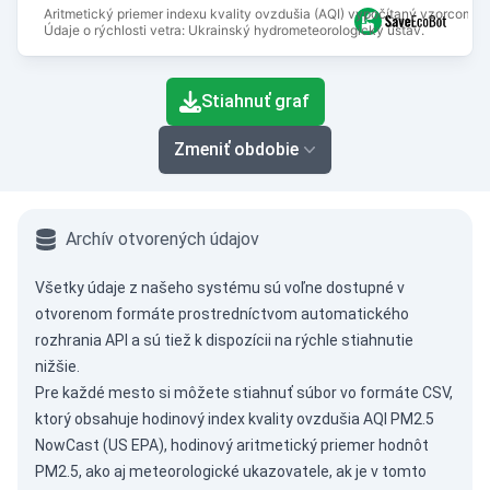
Aritmetický priemer indexu kvality ovzdušia (AQI) vypočítaný vzorcom N
Údaje o rýchlosti vetra: Ukrainský hydrometeorologický ústav.
End of interactive chart.
Stiahnuť graf
Zmeniť obdobie
Archív otvorených údajov
Všetky údaje z našeho systému sú voľne dostupné v
otvorenom formáte prostredníctvom
automatického
rozhrania API
a sú tiež k dispozícii na rýchle stiahnutie
nižšie.
Pre každé mesto si môžete stiahnuť súbor vo formáte CSV,
ktorý obsahuje hodinový index kvality ovzdušia AQI PM2.5
NowCast (US EPA), hodinový aritmetický priemer hodnôt
PM2.5, ako aj meteorologické ukazovatele, ak je v tomto