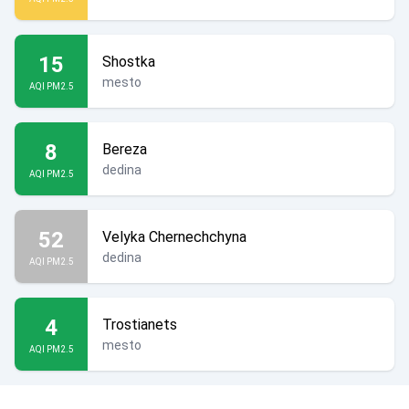
15
Shostka
mesto
AQI PM2.5
8
Bereza
dedina
AQI PM2.5
52
Velyka Chernechchyna
dedina
AQI PM2.5
4
Trostianets
mesto
AQI PM2.5