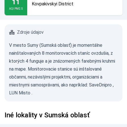
11
Kovpakivskyi District
AQI PM2.5
Zdroje údajov
V mesto Sumy (Sumská oblasť) je momentálne
nainštalovaných 8 monitorovacích staníc ovzdušia, z
ktorých 4 funguje a je znázornených farebnými kruhmi
na mape. Monitorovacie stanice sú inštalované
občanmi, nezávislými projektmi, organizáciami a
miestnymi samosprávami, ako napríklad:
SaveDnipro
,
LUN Misto
.
Iné lokality v Sumská oblasť