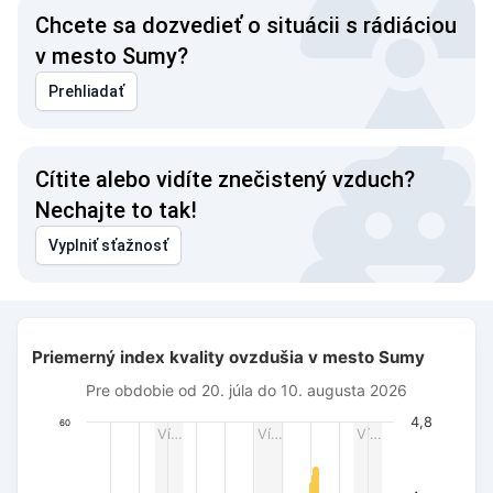
Chcete sa dozvedieť o situácii s rádiáciou
v mesto Sumy?
Prehliadať
Cítite alebo vidíte znečistený vzduch?
Nechajte to tak!
Vyplniť sťažnosť
Priemerný index kvality ovzdušia v mesto Sumy
Priemerný index kvality ovzdušia v mesto Sumy
Combination chart with 3 data series.
Pre obdobie od 20. júla do 10. augusta 2026
Pre obdobie od 20. júla do 10. augusta 2026
The chart has 1 X axis displaying Dátum. Data ranges from 
4,8
60
Ví…
Ví…
Ví…
The chart has 3 Y axes displaying AQI PM2.5, Wind power (m/s