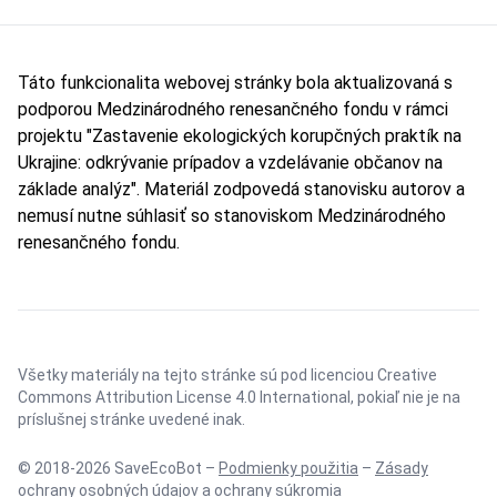
Táto funkcionalita webovej stránky bola aktualizovaná s
podporou Medzinárodného renesančného fondu v rámci
projektu "Zastavenie ekologických korupčných praktík na
Ukrajine: odkrývanie prípadov a vzdelávanie občanov na
základe analýz". Materiál zodpovedá stanovisku autorov a
nemusí nutne súhlasiť so stanoviskom Medzinárodného
renesančného fondu.
Všetky materiály na tejto stránke sú pod licenciou
Creative
Commons Attribution License 4.0 International
, pokiaľ nie je na
príslušnej stránke uvedené inak.
© 2018-2026 SaveEcoBot –
Podmienky použitia
–
Zásady
ochrany osobných údajov a ochrany súkromia