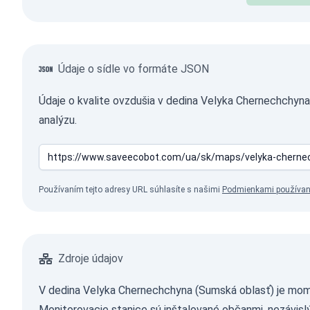
Údaje o sídle vo formáte JSON
Údaje o kvalite ovzdušia v dedina Velyka Chernechchyn
analýzu.
Používaním tejto adresy URL súhlasíte s našimi
Podmienkami používan
Zdroje údajov
V dedina Velyka Chernechchyna (Sumská oblasť) je mome
Monitorovacie stanice sú inštalované občanmi, nezávisl