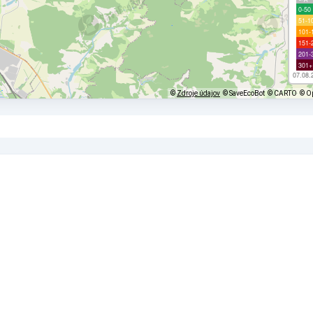
0-50
51-1
101-
151-
201-
301+
07.08.
©
Zdroje údajov
© SaveEcoBot
© CARTO
© O