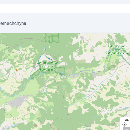
Chernechchyna
AQ
с/д