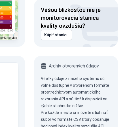
178
78
00
Vášou blízkosťou nie je
1
150
monitorovacia stanica
1
200
0
300
kvality ovzdušia?
0
2026, 12:00
Kúpiť stanicu
penStreetMap
Archív otvorených údajov
Všetky údaje z našeho systému sú
voľne dostupné v otvorenom formáte
prostredníctvom
automatického
rozhrania API
a sú tiež k dispozícii na
rýchle stiahnutie nižšie.
Pre každé mesto si môžete stiahnuť
súbor vo formáte CSV, ktorý obsahuje
hodinový index kvality ovzdušia AQI