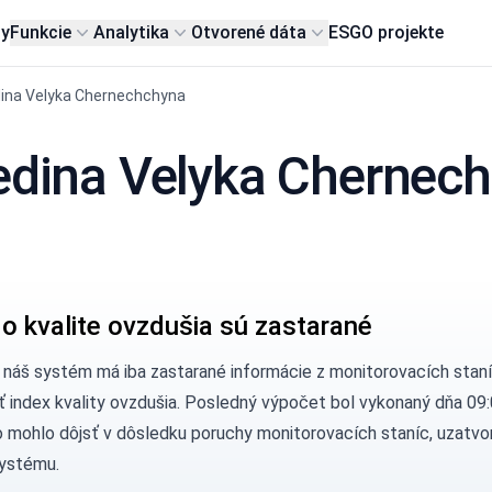
my
Funkcie
Analytika
Otvorené dáta
ESG
O projekte
ina Velyka Chernechchyna
dedina Velyka Chernec
 o kvalite ovzdušia sú zastarané
, náš systém má iba zastarané informácie z monitorovacích stan
ť index kvality ovzdušia. Posledný výpočet bol vykonaný dňa 09:
 mohlo dôjsť v dôsledku poruchy monitorovacích staníc, uzatvor
ystému.