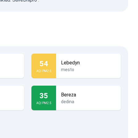
54
Lebedyn
mesto
AQI PM2.5
35
Bereza
dedina
AQI PM2.5