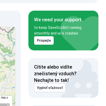
We need your support
to keep SaveEcoBot running
smoothly and w/o crashes
Prispejte
Cítite alebo vidíte
znečistený vzduch?
Nechajte to tak!
Vyplniť sťažnosť
I PM2.5
91