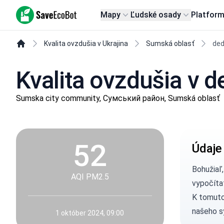
SaveEcoBot
Mapy
Ľudské osady
Platfor
Kvalita ovzdušia v Ukrajina
Sumská oblasť
ded
Kvalita ovzdušia v 
Sumska city community, Сумський район, Sumská oblasť
52
Údaje
Bohužiaľ
AQI PM2.5
vypočíta
K tomuto
našeho s
1 október 2024, 09:00