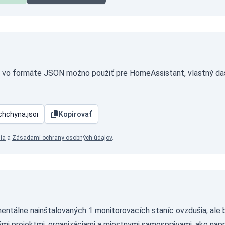
a vo formáte JSON možno použiť pre HomeAssistant, vlastný das
Kopírovať
ia
a
Zásadami ochrany osobných údajov
.
ntálne nainštalovaných 1 monitorovacích staníc ovzdušia, ale b
ými projektmi, organizáciami a miestnymi samosprávami, ako napr