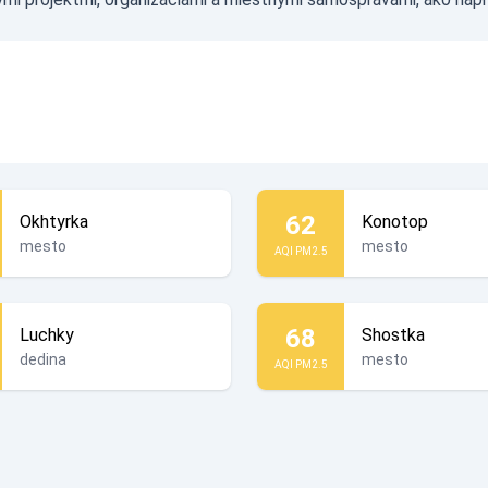
62
Okhtyrka
Konotop
mesto
mesto
AQI PM2.5
68
Luchky
Shostka
dedina
mesto
AQI PM2.5