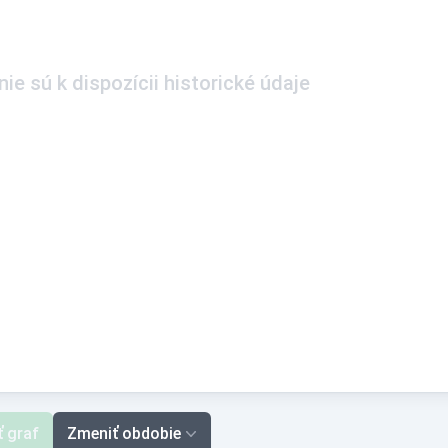
ie sú k dispozícii historické údaje
ť graf
Zmeniť obdobie