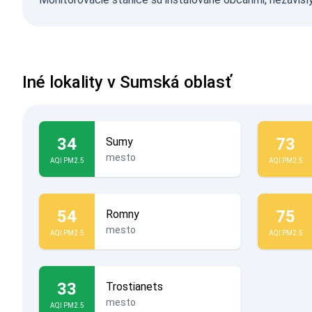
Iné lokality v Sumská oblasť
34
73
Sumy
mesto
AQI PM2.5
AQI PM2.5
54
75
Romny
mesto
AQI PM2.5
AQI PM2.5
33
Trostianets
mesto
AQI PM2.5