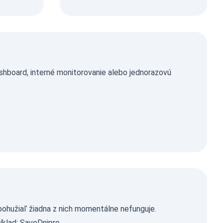
hboard, interné monitorovanie alebo jednorazovú
ohužiaľ žiadna z nich momentálne nefunguje.
íklad:
SaveDnipro
.