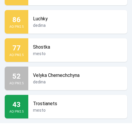
86
Luchky
dedina
AQI PM2.5
77
Shostka
mesto
AQI PM2.5
52
Velyka Chernechchyna
dedina
AQI PM2.5
43
Trostianets
mesto
AQI PM2.5