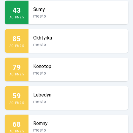
43
Sumy
mesto
AQI PM2.5
85
Okhtyrka
mesto
AQI PM2.5
79
Konotop
mesto
AQI PM2.5
59
Lebedyn
mesto
AQI PM2.5
68
Romny
mesto
AQI PM2.5