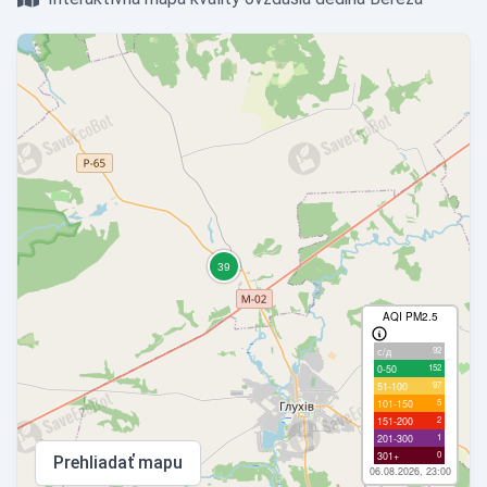
AQI PM2.5
92
с/д
152
0-50
97
51-100
5
101-150
2
151-200
1
201-300
0
301+
Prehliadať mapu
06.08.2026, 23:00