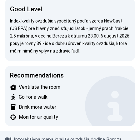
Good Level
Index kvality ovzdušia vypočítaný podľa vzorca
NowCast
(US EPA)
pre hlavný znečisťujúci látok - jemný prach frakcie
2,5 mikróna, v dedina Bereza k dátumu 23:00, 6 august 2026
року je rovný 39 - ide o dobrú úroveň kvality ovzdušia, ktorá
má minimálny vplyv na zdravie ľudí.
Recommendations
Ventilate the room
Go for a walk
Drink more water
Monitor air quality
Interaktívna mapa kvality ovzdušia dedina Bereza