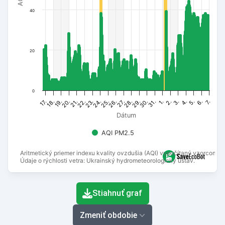
40
20
0
20.
21.
22.
23.
24.
25.
26.
27.
28.
29.
30.
31.
1.
2.
3.
4.
5.
6.
7.
17.
18.
19.
Dátum
AQI PM2.5
Aritmetický priemer indexu kvality ovzdušia (AQI) vypočítaný vzorcom N
Údaje o rýchlosti vetra: Ukrainský hydrometeorologický ústav.
End of interactive chart.
Stiahnuť graf
Zmeniť obdobie