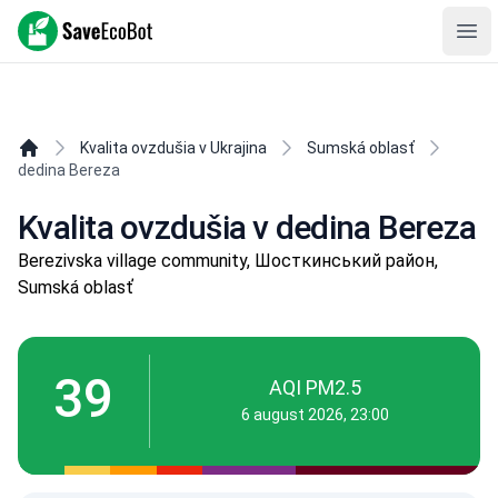
SaveEcoBot
Ope
Kvalita ovzdušia v Ukrajina
Sumská oblasť
dedina Bereza
Kvalita ovzdušia v dedina Bereza
Berezivska village community, Шосткинський район,
Sumská oblasť
39
AQI PM2.5
6 august 2026, 23:00