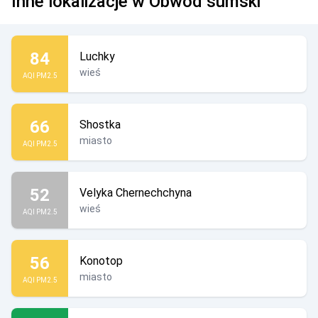
Inne lokalizacje w Obwód sumski
84
Luchky
wieś
AQI PM2.5
66
Shostka
miasto
AQI PM2.5
52
Velyka Chernechchyna
wieś
AQI PM2.5
56
Konotop
miasto
AQI PM2.5