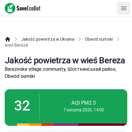
SaveEcoBot
Ope
Jakość powietrza w Ukraina
Obwód sumski
wieś Bereza
Jakość powietrza w wieś Bereza
Berezivska village community, Шосткинський район,
Obwód sumski
32
AQI PM2.5
7 sierpnia 2026, 14:00