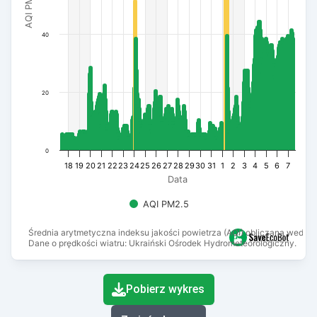
AQI PM2.5
40
20
0
18
19
20
21
22
23
24
25
26
27
28
29
30
31
1
2
3
4
5
6
7
Data
AQI PM2.5
Średnia arytmetyczna indeksu jakości powietrza (AQI) obliczana wedłu
Dane o prędkości wiatru: Ukraiński Ośrodek Hydrometeorologiczny.
End of interactive chart.
Pobierz wykres