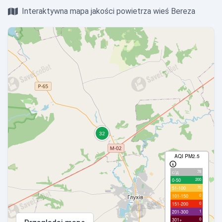
Interaktywna mapa jakości powietrza wieś Bereza
AQI PM2.5
78
с/д
200
0-50
70
51-100
0
101-150
0
151-200
1
201-300
0
301+