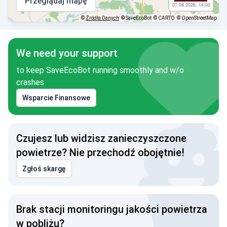
Przeglądaj mapę
07.08.2026, 14:00
©
Źródła Danych
© SaveEcoBot
© CARTO
© OpenStreetMap
We need your support
to keep SaveEcoBot running smoothly and w/o
crashes
Wsparcie Finansowe
Czujesz lub widzisz zanieczyszczone
powietrze? Nie przechodź obojętnie!
Zgłoś skargę
Brak stacji monitoringu jakości powietrza
w pobliżu?