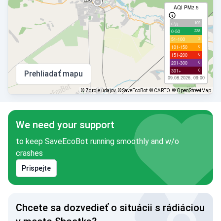
AQI PM2.5
109
с/д
238
0-50
3
51-100
0
101-150
0
151-200
0
201-300
0
301+
Prehliadať mapu
09.08.2026, 09:00
©
Zdroje údajov
© SaveEcoBot
© CARTO
© OpenStreetMap
We need your support
to keep SaveEcoBot running smoothly and w/o
crashes
Prispejte
Chcete sa dozvedieť o situácii s rádiáciou