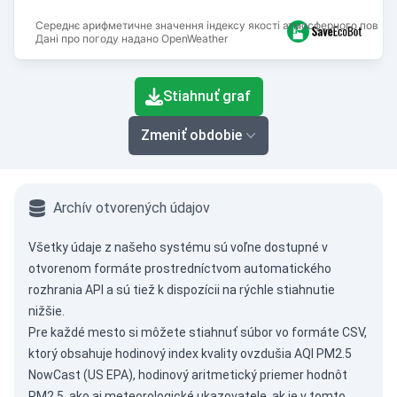
Середнє арифметичне значення індексу якості атмосферного повітря
Дані про погоду надано OpenWeather
End of interactive chart.
Stiahnuť graf
Zmeniť obdobie
Archív otvorených údajov
Všetky údaje z našeho systému sú voľne dostupné v
otvorenom formáte prostredníctvom
automatického
rozhrania API
a sú tiež k dispozícii na rýchle stiahnutie
nižšie.
Pre každé mesto si môžete stiahnuť súbor vo formáte CSV,
ktorý obsahuje hodinový index kvality ovzdušia AQI PM2.5
NowCast (US EPA), hodinový aritmetický priemer hodnôt
PM2.5, ako aj meteorologické ukazovatele, ak je v tomto