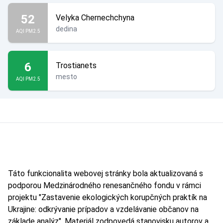
52
Velyka Chernechchyna
dedina
AQI PM2.5
6
Trostianets
mesto
AQI PM2.5
Táto funkcionalita webovej stránky bola aktualizovaná s
podporou Medzinárodného renesančného fondu v rámci
projektu "Zastavenie ekologických korupčných praktík na
Ukrajine: odkrývanie prípadov a vzdelávanie občanov na
základe analýz". Materiál zodpovedá stanovisku autorov a