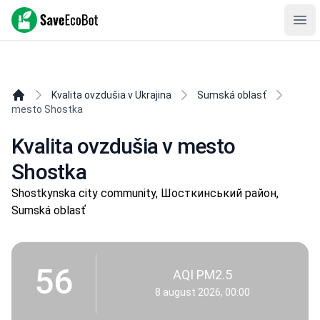
SaveEcoBot
Ope
Kvalita ovzdušia v Ukrajina
Sumská oblasť
mesto Shostka
Kvalita ovzdušia v mesto
Shostka
Shostkynska city community, Шосткинський район,
Sumská oblasť
56
AQI PM2.5
8 august 2026, 00:00