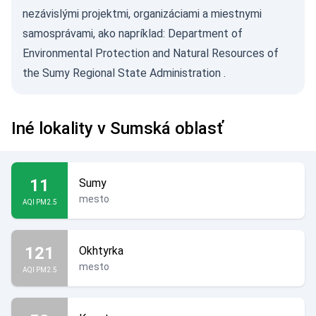
nezávislými projektmi, organizáciami a miestnymi
samosprávami, ako napríklad:
Department of
Environmental Protection and Natural Resources of
the Sumy Regional State Administration
.
Iné lokality v Sumská oblasť
11
Sumy
mesto
AQI PM2.5
121
Okhtyrka
mesto
AQI PM2.5