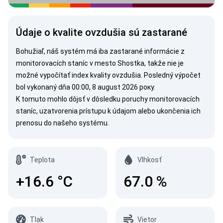
Údaje o kvalite ovzdušia sú zastarané
Bohužiaľ, náš systém má iba zastarané informácie z
monitorovacích staníc v mesto Shostka, takže nie je
možné vypočítať index kvality ovzdušia. Posledný výpočet
bol vykonaný dňa 00:00, 8 august 2026 року.
K tomuto mohlo dôjsť v dôsledku poruchy monitorovacích
staníc, uzatvorenia prístupu k údajom alebo ukončenia ich
prenosu do našeho systému.
Teplota
Vlhkosť
+16.6
°C
67.0
%
Tlak
Vietor