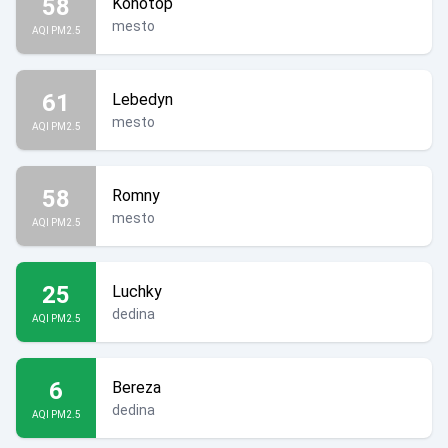
58
Konotop
mesto
AQI PM2.5
61
Lebedyn
mesto
AQI PM2.5
58
Romny
mesto
AQI PM2.5
25
Luchky
dedina
AQI PM2.5
6
Bereza
dedina
AQI PM2.5