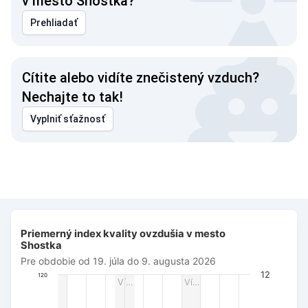
v mesto Shostka?
Prehliadať
Cítite alebo vidíte znečistený vzduch?
Nechajte to tak!
Vyplniť sťažnosť
Priemerný index kvality ovzdušia v mesto Shostka
Priemerný index kvality ovzdušia v mesto
Combination chart with 3 data series.
Shostka
Pre obdobie od 19. júla do 9. augusta 2026
Pre obdobie od 19. júla do 9. augusta 2026
The chart has 1 X axis displaying Dátum. Data ranges from 
12
120
Ví…
Ví…
The chart has 3 Y axes displaying AQI PM2.5, Wind power (m/s