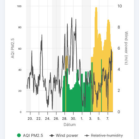
10
100
8
80
Wind power (m/s)
AQI PM2.5
6
60
4
40
2
20
0
0
20.
22.
24.
26.
28.
30.
1.
3.
5.
7.
Dátum
AQI PM2.5
Wind power
Relative humidity