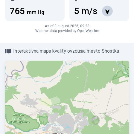
765
5
m/s
mm Hg
As of 9 august 2026, 09:28
Weather data provided by OpenWeather
Interaktívna mapa kvality ovzdušia mesto Shostka