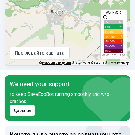
AQI PM2.5
101
с/д
240
0-50
8
51-100
0
101-150
0
151-200
1
201-300
0
301+
Прегледайте картата
08.08.2026, 19:00
©
Източници на данни
© SaveEcoBot
© CARTO
© OpenStreetMap
We need your support
to keep SaveEcoBot running smoothly and w/o
crashes
Дарения
Искате ли да знаете за радиационната