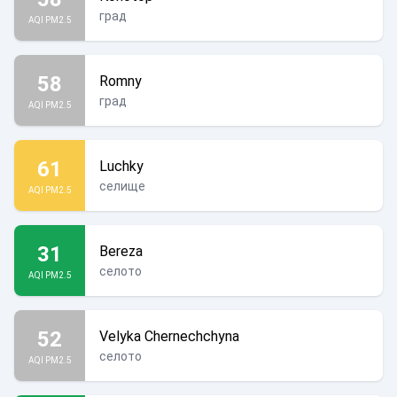
град
AQI PM2.5
58
Romny
град
AQI PM2.5
61
Luchky
селище
AQI PM2.5
31
Bereza
селото
AQI PM2.5
52
Velyka Chernechchyna
селото
AQI PM2.5