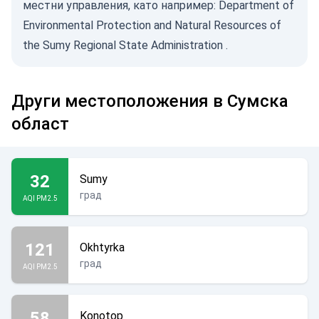
местни управления, като например:
Department of
Environmental Protection and Natural Resources of
the Sumy Regional State Administration
.
Други местоположения в Сумска
област
32
Sumy
град
AQI PM2.5
121
Okhtyrka
град
AQI PM2.5
58
Konotop