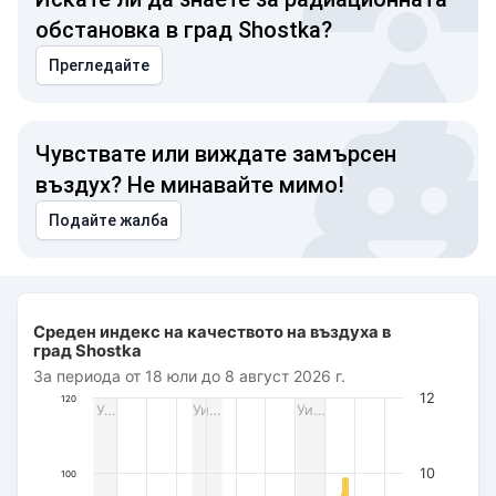
обстановка в град Shostka?
Прегледайте
Чувствате или виждате замърсен
въздух? Не минавайте мимо!
Подайте жалба
Среден индекс на качеството на въздуха в град Shostk
Среден индекс на качеството на въздуха в
Combination chart with 3 data series.
град Shostka
За периода от 18 юли до 8 август 2026 г.
За периода от 18 юли до 8 август 2026 г.
The chart has 1 X axis displaying Дата. Data ranges from 2
12
120
У…
Уи…
Уи…
The chart has 3 Y axes displaying AQI PM2.5, Wind power (m/s
10
100