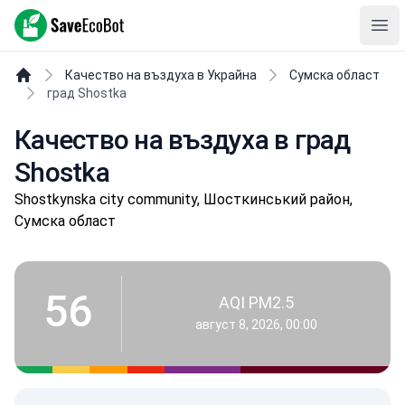
SaveEcoBot
Ope
Качество на въздуха в Украйна
Сумска област
град Shostka
Качество на въздуха в град
Shostka
Shostkynska city community, Шосткинський район,
Сумска област
56
AQI PM2.5
август 8, 2026, 00:00