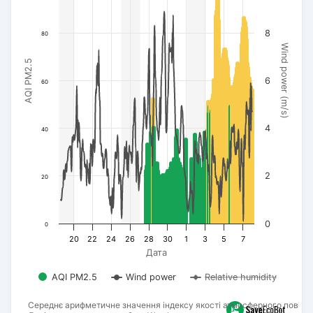
8
80
Wind power (m/s)
AQI PM2.5
6
60
4
40
2
20
0
0
20
22
24
26
28
30
1
3
5
7
Дата
AQI PM2.5
Wind power
Relative humidity
Середнє арифметичне значення індексу якості атмосферного повітря