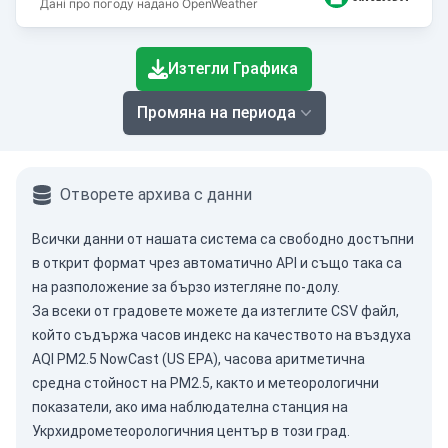
Дані про погоду надано OpenWeather
End of interactive chart.
Изтегли Графика
Промяна на периода
Отворете архива с данни
Всички данни от нашата система са свободно достъпни
в открит формат чрез
автоматично API
и също така са
на разположение за бързо изтегляне по-долу.
За всеки от градовете можете да изтеглите CSV файл,
който съдържа часов индекс на качеството на въздуха
AQI PM2.5 NowCast (US EPA), часова аритметична
средна стойност на PM2.5, както и метеорологични
показатели, ако има наблюдателна станция на
Укрхидрометеорологичния център в този град.