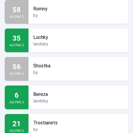
58
Romny
by
AQI PM2.5
35
Luchky
landsby
AQI PM2.5
56
Shostka
by
AQI PM2.5
6
Bereza
landsby
AQI PM2.5
21
Trostianets
by
AQI PM2.5