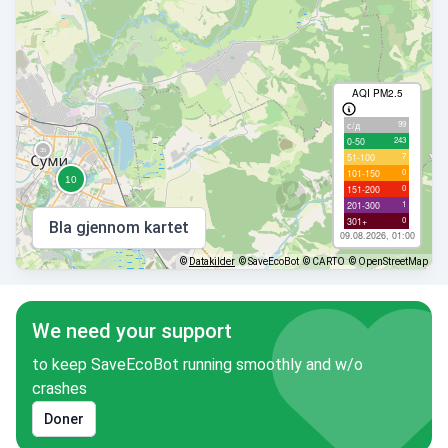
AQI PM2.5
99
с/д
243
0-50
7
51-100
0
101-150
0
151-200
1
201-300
0
301+
Bla gjennom kartet
09.08.2026, 01:00
©
Datakilder
© SaveEcoBot
© CARTO
© OpenStreetMap
We need your support
to keep SaveEcoBot running smoothly and w/o
crashes
Doner