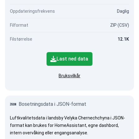
Oppdateringsfrekvens
Daglig
Filformat
ZIP (CSV)
Filstørrelse
12.1K
Last ned data
Bruksvilkår
Bosetningsdata i JSON-format
Luftkvalitetsdata i landsby Velyka Chernechchyna i JSON-
format kan brukes for HomeAssistant, egne dashbord,
intern overvåking eller engangsanalyse.