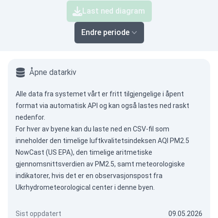
Last ned diagram
Endre periode
Åpne datarkiv
Alle data fra systemet vårt er fritt tilgjengelige i åpent
format via
automatisk API
og kan også lastes ned raskt
nedenfor.
For hver av byene kan du laste ned en CSV-fil som
inneholder den timelige luftkvalitetsindeksen AQI PM2.5
NowCast (US EPA), den timelige aritmetiske
gjennomsnittsverdien av PM2.5, samt meteorologiske
indikatorer, hvis det er en observasjonspost fra
Ukrhydrometeorological center i denne byen.
Sist oppdatert
09.05.2026