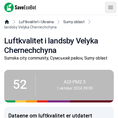
SaveEcoBot
Ope
Luftkvalitet i Ukraina
Sumy oblast
landsby Velyka Chernechchyna
Luftkvalitet i landsby Velyka
Chernechchyna
Sumska city community, Сумський район, Sumy oblast
52
AQI PM2.5
1 oktober 2024, 09:00
Dataene om luftkvalitet er utdatert