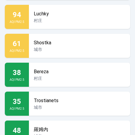
94
Luchky
村庄
AQI PM2.5
61
Shostka
城市
AQI PM2.5
38
Bereza
村庄
AQI PM2.5
35
Trostianets
城市
AQI PM2.5
48
羅姆內