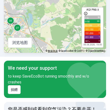
AQI PM2.5
98
с/д
181
0-50
67
51-100
2
101-150
0
151-200
1
201-300
0
301+
浏览地图
06.08.2026, 19:00
©
数据来源
© SaveEcoBot
© CARTO
© OpenStreetMap
We need your support
to keep SaveEcoBot running smoothly and w/o
crashes
捐赠
您是否感到或看到空气污染？不要走开！