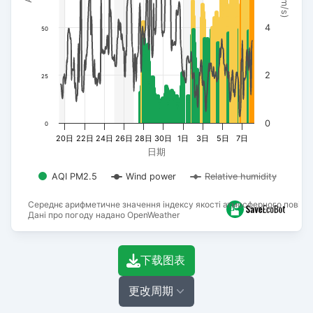
4
50
2
25
0
0
20日
22日
24日
26日
28日
30日
1日
3日
5日
7日
日期
AQI PM2.5
Wind power
Relative humidity
Середнє арифметичне значення індексу якості атмосферного повітря
Дані про погоду надано OpenWeather
End of interactive chart.
下载图表
更改周期