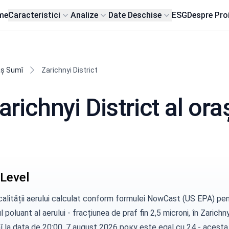
me
Caracteristici
Analize
Date Deschise
ESG
Despre Pro
aș Sumî
Zarichnyi District
Zarichnyi District al or
Level
calității aerului calculat conform formulei
NowCast (US EPA)
pen
l poluant al aerului - fracțiunea de praf fin 2,5 microni, în Zarichny
î la data de 20:00, 7 august 2026 року este egal cu 24 - acesta