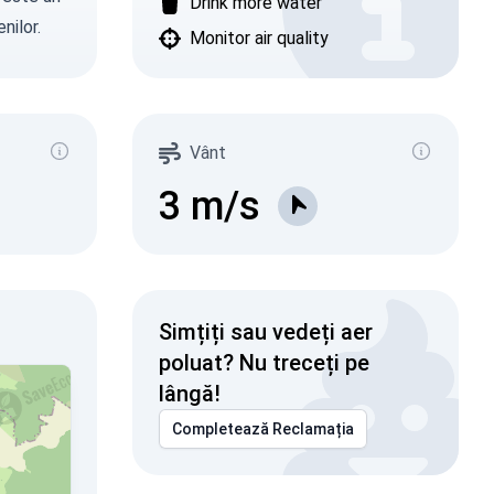
Drink more water
nilor.
Monitor air quality
Vânt
3
m/s
Simțiți sau vedeți aer
poluat? Nu treceți pe
lângă!
Completează Reclamația