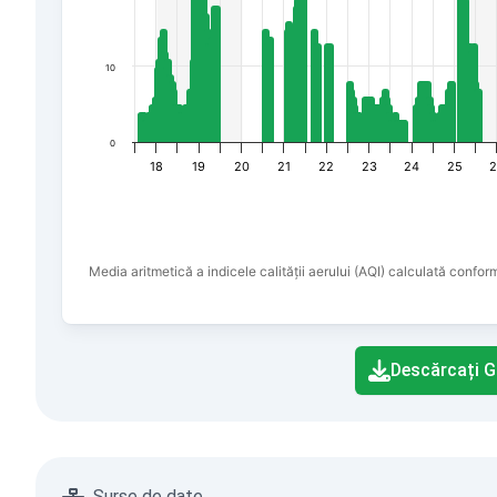
10
0
18
19
20
21
22
23
24
25
2
Media aritmetică a indicele calității aerului (AQI) calculată confor
End of interactive chart.
Descărcați G
Surse de date