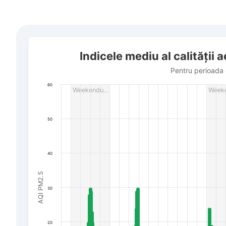
Indicele mediu al calității aerului în Zarichnyi District al
Indicele mediu al calității 
Bar chart with 382 bars.
Pentru perioada de la 17 iulie până la 7 august 2026
Pentru perioada 
The chart has 1 X axis displaying Dată. Data ranges f
60
Weekendu…
Week
The chart has 1 Y axis displaying AQI PM2.5. Data rang
50
40
AQI PM2.5
30
20