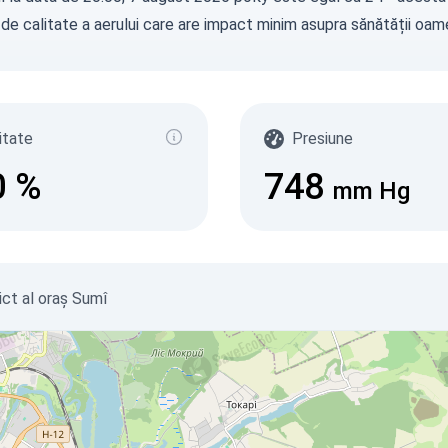
 de calitate a aerului care are impact minim asupra sănătății oame
itate
Presiune
0
%
748
mm Hg
rict al oraș Sumî