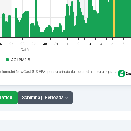
6
27
28
29
30
31
1
2
3
4
5
6
Dată
AQI PM2.5
m formulei NowCast (US EPA) pentru principalul poluant al aerului - praful fin de f
raficul
Schimbați Perioada