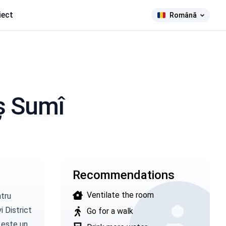
iect
Română
aș Sumî
Recommendations
Ventilate the room
tru
i District
Go for a walk
 este un