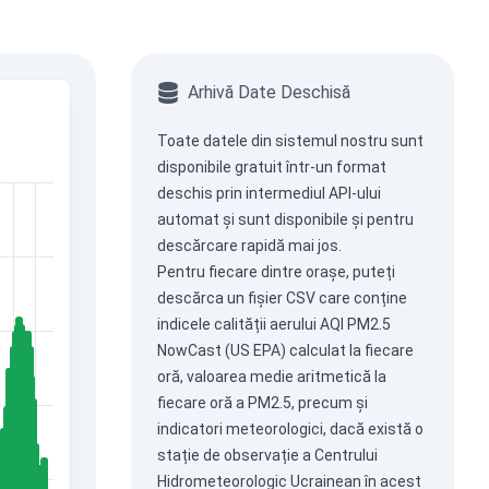
Arhivă Date Deschisă
Toate datele din sistemul nostru sunt
disponibile gratuit într-un format
deschis prin intermediul
API-ului
automat
și sunt disponibile și pentru
descărcare rapidă mai jos.
Pentru fiecare dintre orașe, puteți
descărca un fișier CSV care conține
indicele calității aerului AQI PM2.5
NowCast (US EPA) calculat la fiecare
oră, valoarea medie aritmetică la
fiecare oră a PM2.5, precum și
indicatori meteorologici, dacă există o
stație de observație a Centrului
Hidrometeorologic Ucrainean în acest