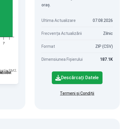
oraș.
Ultima Actualizare
07.08.2026
Frecvența Actualizării
Zilnic
7
Format
ZIP (CSV)
Dimensiunea Fișierului
187.1K
racție PM2.5.
Descărcați Datele
Termeni și Condiții