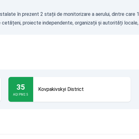
stalate în prezent 2 stații de monitorizare a aerului, dintre care
 cetățeni, proiecte independente, organizații și autorități locale,
35
Kovpakivskyi District
AQI PM2.5