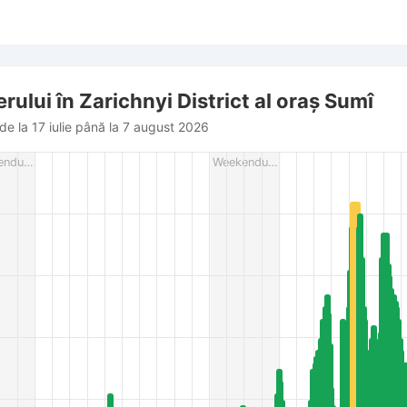
 oraș Sumî
aerului în Zarichnyi District al oraș Sumî
de la 17 iulie până la 7 august 2026
rom 2026-07-17 16:00:00 to 2026-08-07 17:00:00.
endu…
Weekendu…
es from 3 to 52.