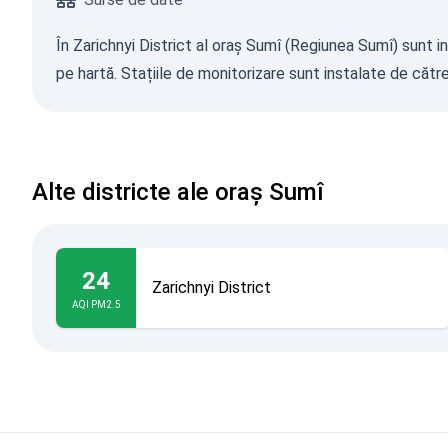
În Zarichnyi District al oraș Sumî (Regiunea Sumî) sunt in
pe hartă. Stațiile de monitorizare sunt instalate de către
Alte districte ale oraș Sumî
24
Zarichnyi District
AQI PM2.5