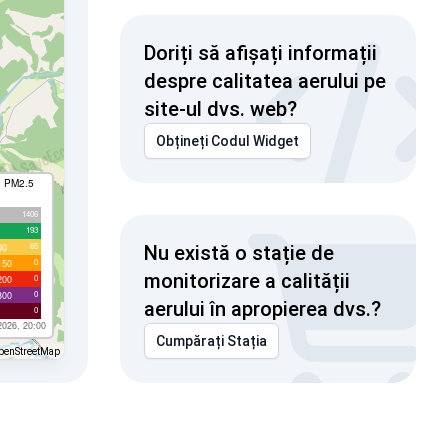
Doriți să afișați informații
despre calitatea aerului pe
site-ul dvs. web?
Obțineți Codul Widget
I PM2.5
1406
193
65
00
Nu există o stație de
0
150
monitorizare a calității
0
200
0
300
aerului în apropierea dvs.?
0
2026, 20:00
Cumpărați Stația
penStreetMap