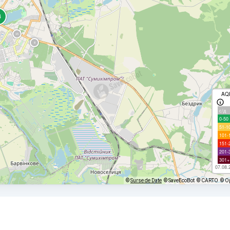
AQ
с/д
0-50
51-1
101-
151-
201-
301+
07.08.
©
Surse de Date
© SaveEcoBot
© CARTO
© O