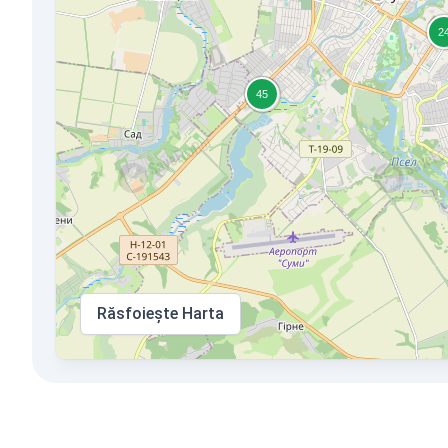
Răsfoiește Harta