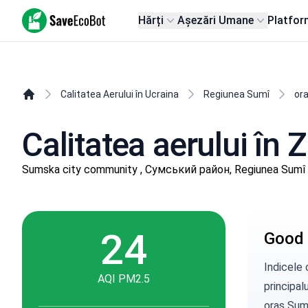
SaveEcoBot
Hărți
Așezări Umane
Platfor
Calitatea Aerului în Ucraina
Regiunea Sumî
or
Calitatea aerului în 
Sumska city community , Сумський район, Regiunea Sumî
24
Good 
Indicele 
AQI PM2.5
principalu
oraș Sum