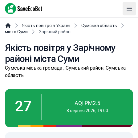
SaveEcoBot
Ope
Якість повітря в Україні
Сумська область
місто Суми
Зарічний район
Якість повітря у Зарічному
районі міста Суми
Сумськa міська громада , Сумський район, Сумська
область
27
AQI PM2.5
8 серпня 2026, 19:00