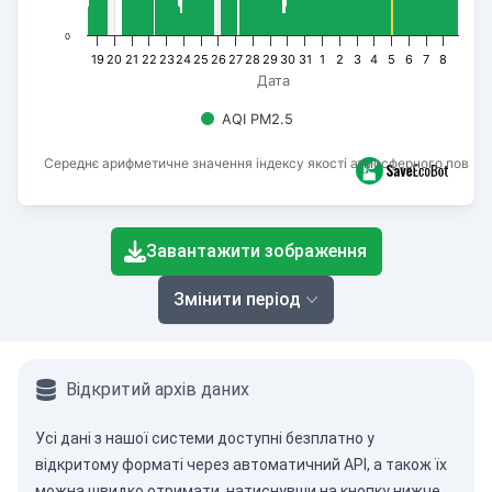
0
19
20
21
22
23
24
25
26
27
28
29
30
31
1
2
3
4
5
6
7
8
Дата
AQI PM2.5
Середнє арифметичне значення індексу якості атмосферного повітря
End of interactive chart.
Завантажити зображення
Змінити період
Відкритий архів даних
Усі дані з нашої системи доступні безплатно у
відкритому форматі через
автоматичний API
, а також їх
можна швидко отримати, натиснувши на кнопку нижче.