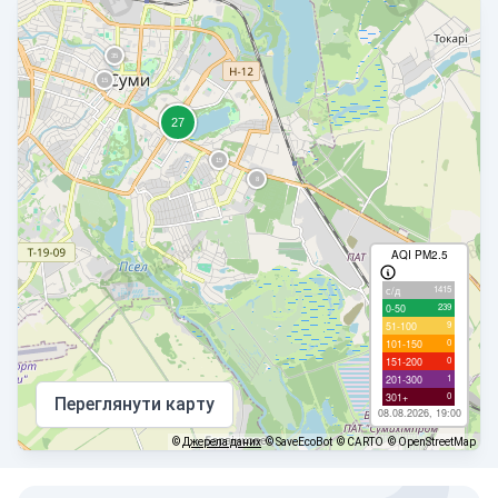
AQI PM2.5
1415
с/д
239
0-50
9
51-100
0
101-150
0
151-200
1
201-300
0
301+
Переглянути карту
08.08.2026, 19:00
©
Джерела даних
© SaveEcoBot
© CARTO
© OpenStreetMap