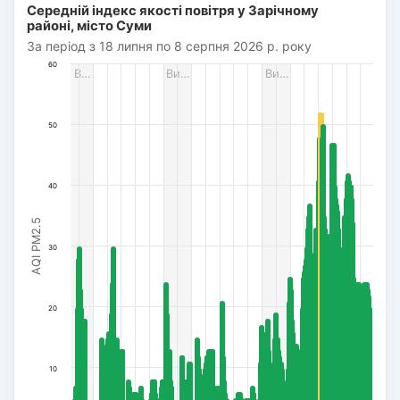
Середній індекс якості повітря у Зарічному
Bar chart with 382 bars.
районі, місто Суми
За період з 18 липня по 8 серпня 2026 р. року
За період з 18 липня по 8 серпня 2026 р. року
The chart has 1 X axis displaying Дата. Data ranges from 2
60
В…
Ви…
Ви…
The chart has 1 Y axis displaying AQI PM2.5. Data ranges fro
50
40
AQI PM2.5
30
20
10