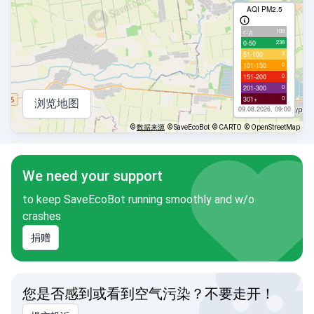
AQI PM2.5
109
с/д
238
0-50
3
51-100
0
101-150
0
151-200
0
201-300
0
301+
浏览地图
09.08.2026, 09:00
©
数据来源
© SaveEcoBot
© CARTO
© OpenStreetMap
We need your support
to keep SaveEcoBot running smoothly and w/o
crashes
捐赠
您是否感到或看到空气污染？不要走开！