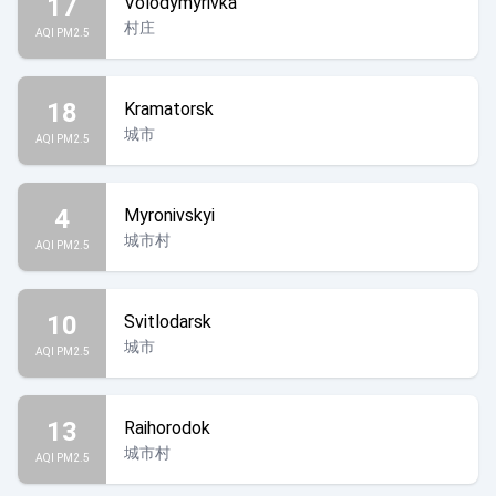
17
Volodymyrivka
村庄
AQI PM2.5
18
Kramatorsk
城市
AQI PM2.5
4
Myronivskyi
城市村
AQI PM2.5
10
Svitlodarsk
城市
AQI PM2.5
13
Raihorodok
城市村
AQI PM2.5