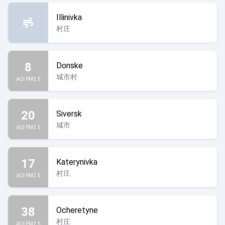
Illinivka
村庄
8
Donske
城市村
AQI PM2.5
20
Siversk
城市
AQI PM2.5
17
Katerynivka
村庄
AQI PM2.5
38
Ocheretyne
村庄
AQI PM2.5