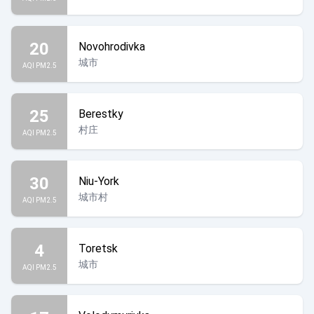
20
Novohrodivka
城市
AQI PM2.5
25
Berestky
村庄
AQI PM2.5
30
Niu-York
城市村
AQI PM2.5
4
Toretsk
城市
AQI PM2.5