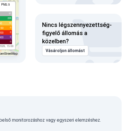
I PM2.5
97
235
18
00
Nincs légszennyezettség-
0
150
figyelő állomás a
0
200
0
300
közelben?
0
2026, 15:00
Vásároljon állomást
penStreetMap
 belső monitorozáshoz vagy egyszeri elemzéshez.