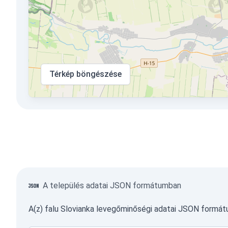
Térkép böngészése
A település adatai JSON formátumban
A(z) falu Slovianka levegőminőségi adatai JSON formá