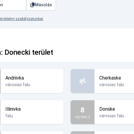
Másolás
tvédelmi szabályzatunkat
.
: Donecki terület
Andriivka
Cherkaske
városias falu
városias falu
8
Illinivka
Donske
falu
városias falu
AQI PM2.5