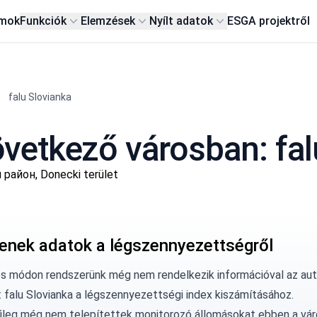
rmok
Funkciók
Elemzések
Nyílt adatok
ESG
A projektről
falu Slovianka
etkező városban: fal
 район, Donecki terület
enek adatok a légszennyezettségről
os módon rendszerünk még nem rendelkezik információval az au
: falu Slovianka a légszennyezettségi index kiszámításához.
űleg még nem telepítettek monitorozó állomásokat ebben a vár