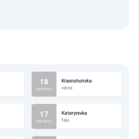
18
Krasnohorivka
város
AQI PM2.5
17
Katerynivka
falu
AQI PM2.5