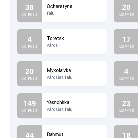
38
20
Ocheretyne
falu
AQI PM2.5
AQI PM2.5
4
17
Toretsk
város
AQI PM2.5
AQI PM2.5
20
4
Mykolaivka
városias falu
AQI PM2.5
AQI PM2.5
149
23
Yasnohirka
városias falu
AQI PM2.5
AQI PM2.5
44
18
Bahmut