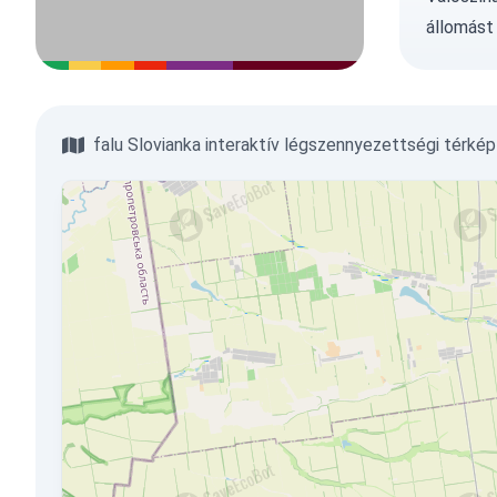
állomást
falu Slovianka interaktív légszennyezettségi térkép