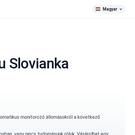
Magyar
u Slovianka
tomatikus monitorozó állomásokról a következő
osban, vagy nincs tudomásunk róluk.
Vásárolhat egy