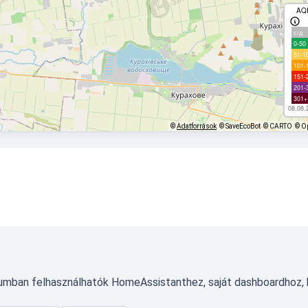
AQ
с/д
0-50
51-1
101-
151-
201-
301+
08.08.
©
Adatforrások
© SaveEcoBot
© CARTO
© O
tumban felhasználhatók HomeAssistanthez, saját dashboardhoz,