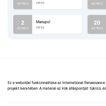
város
AQI PM2.5
AQI PM2.5
2
20
Mariupol
város
AQI PM2.5
AQI PM2.5
Ez a weboldal funkcionalitása az International Renaissance
projekt keretében. A material az írók álláspontját tükrözi,