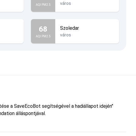
város
AQI PM2.5
68
Szoledar
város
AQI PM2.5
etése a SaveEcoBot segítségével a hadiállapot idején"
dation álláspontjával.