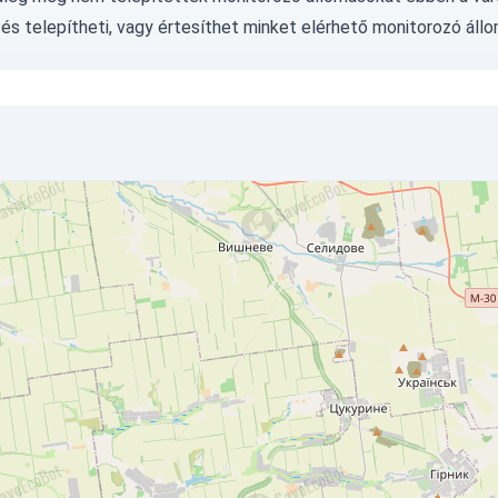
és telepítheti, vagy
értesíthet minket
elérhető monitorozó állo