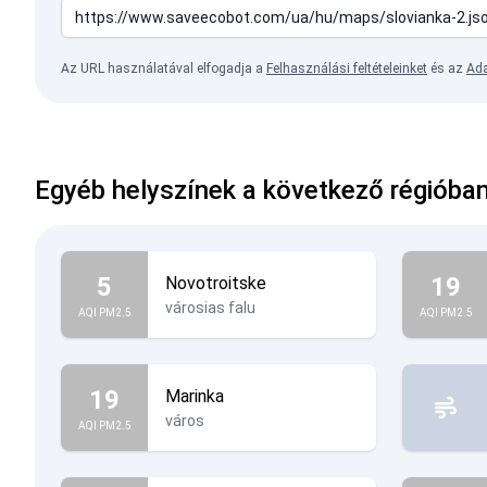
Az URL használatával elfogadja a
Felhasználási feltételeinket
és az
Ada
Egyéb helyszínek a következő régióban
5
19
Novotroitske
városias falu
AQI PM2.5
AQI PM2.5
19
Marinka
város
AQI PM2.5