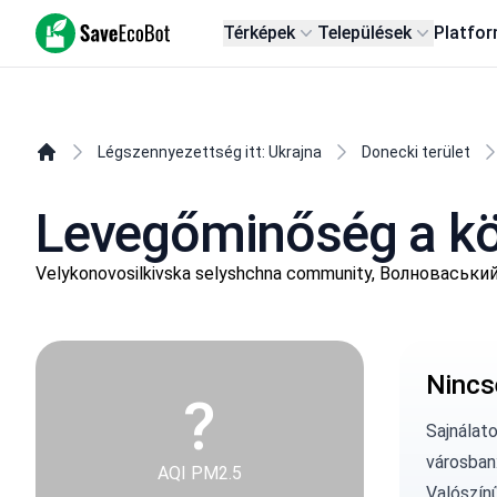
SaveEcoBot
Térképek
Települések
Platfo
Légszennyezettség itt: Ukrajna
Donecki terület
Levegőminőség a köv
Velykonovosilkivska selyshchna community, Волноваський
Nincs
?
Sajnálat
városban
AQI PM2.5
Valószín