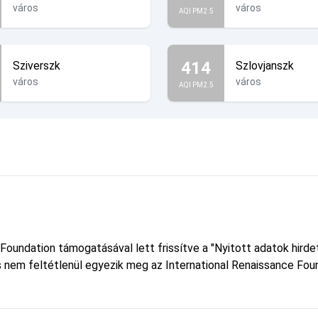
város
város
AQI PM2.5
414
Sziverszk
Szlovjanszk
város
város
AQI PM2.5
 Foundation támogatásával lett frissítve a "Nyitott adatok hird
 és nem feltétlenül egyezik meg az International Renaissance Foun