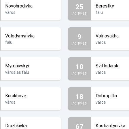
25
Novohrodivka
Berestky
város
falu
AQI PM2.5
9
Volodymyrivka
Volnovakha
falu
város
AQI PM2.5
10
Myronivskyi
Svitlodarsk
városias falu
város
AQI PM2.5
18
Kurakhove
Dobropillia
város
város
AQI PM2.5
67
Druzhkivka
Kostiantynivka