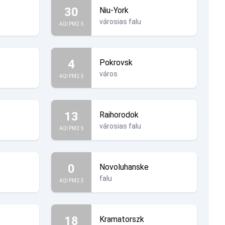
30
Niu-York
városias falu
AQI PM2.5
4
Pokrovsk
város
AQI PM2.5
13
Raihorodok
városias falu
AQI PM2.5
0
Novoluhanske
falu
AQI PM2.5
18
Kramatorszk