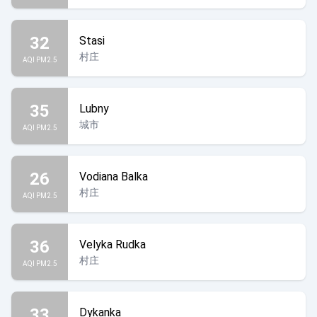
32
Stasi
村庄
AQI PM2.5
35
Lubny
城市
AQI PM2.5
26
Vodiana Balka
村庄
AQI PM2.5
36
Velyka Rudka
村庄
AQI PM2.5
33
Dykanka