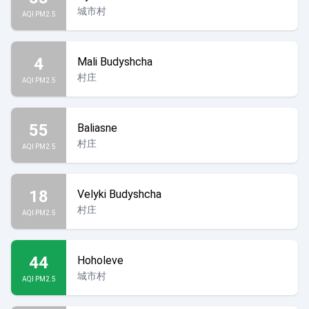
城市村
AQI PM2.5
4
Mali Budyshcha
村庄
AQI PM2.5
55
Baliasne
村庄
AQI PM2.5
18
Velyki Budyshcha
村庄
AQI PM2.5
44
Hoholeve
城市村
AQI PM2.5