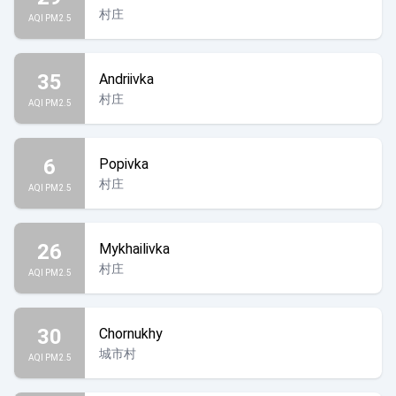
村庄
AQI PM2.5
35
Andriivka
村庄
AQI PM2.5
6
Popivka
村庄
AQI PM2.5
26
Mykhailivka
村庄
AQI PM2.5
30
Chornukhy
城市村
AQI PM2.5