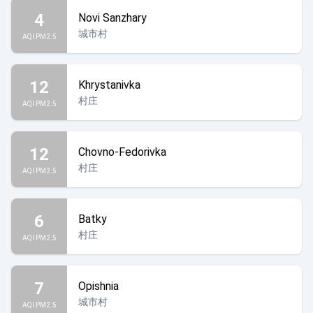
4
Novi Sanzhary
城市村
AQI PM2.5
12
Khrystanivka
村庄
AQI PM2.5
12
Chovno-Fedorivka
村庄
AQI PM2.5
6
Batky
村庄
AQI PM2.5
7
Opishnia
城市村
AQI PM2.5