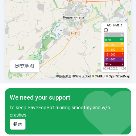
AQI PM2.5
87
с/д
162
0-50
97
51-100
2
101-150
1
151-200
0
201-300
0
301+
浏览地图
06.08.2026, 11:00
©
数据来源
© SaveEcoBot
© CARTO
© OpenStreetMap
We need your support
to keep SaveEcoBot running smoothly and w/o
crashes
捐赠