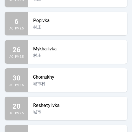
AQI PM2.5
6
Popivka
村庄
AQI PM2.5
26
Mykhailivka
村庄
AQI PM2.5
30
Chornukhy
城市村
AQI PM2.5
20
Reshetylivka
城市
AQI PM2.5