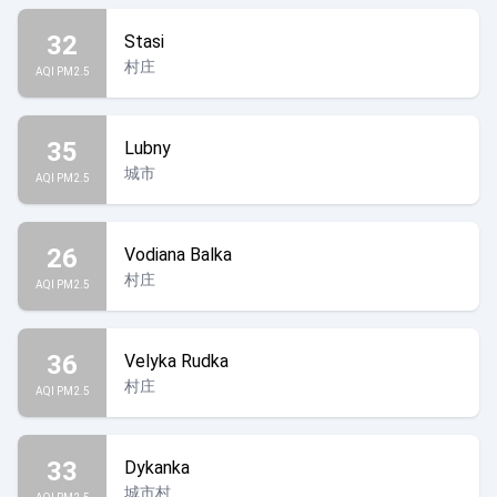
32
Stasi
村庄
AQI PM2.5
35
Lubny
城市
AQI PM2.5
26
Vodiana Balka
村庄
AQI PM2.5
36
Velyka Rudka
村庄
AQI PM2.5
33
Dykanka
城市村