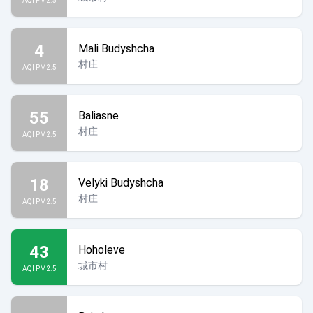
AQI PM2.5
4
Mali Budyshcha
村庄
AQI PM2.5
55
Baliasne
村庄
AQI PM2.5
18
Velyki Budyshcha
村庄
AQI PM2.5
43
Hoholeve
城市村
AQI PM2.5