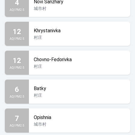
4
Novi Sanzhary
城市村
AQI PM2.5
12
Khrystanivka
村庄
AQI PM2.5
12
Chovno-Fedorivka
村庄
AQI PM2.5
6
Batky
村庄
AQI PM2.5
7
Opishnia
城市村
AQI PM2.5