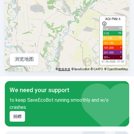
AQI PM2.5
98
с/д
152
0-50
94
51-100
3
101-150
2
151-200
0
201-300
0
301+
浏览地图
07.08.2026, 07:00
©
数据来源
© SaveEcoBot
© CARTO
© OpenStreetMap
We need your support
to keep SaveEcoBot running smoothly and w/o
crashes
捐赠