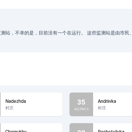
空气监测站，不幸的是，目前没有一个在运行。 这些监测站是由市
35
Nadezhda
Andriivka
村庄
村庄
AQI PM2.5
Chornukhy
Reshetylivka