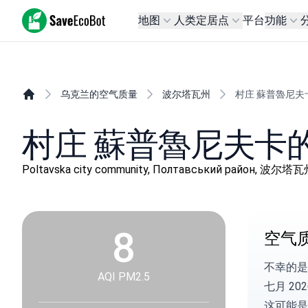
SaveEcoBot
地图
人类定居点
平台
功能
乌克兰的空气质量
波尔塔瓦州
村庄 蘇普魯尼夫
村庄 蘇普魯尼夫卡
Poltavska city community, Полтавський район, 波尔塔
8
空气
不幸的是
AQI PM2.5
七月 20
这可能是