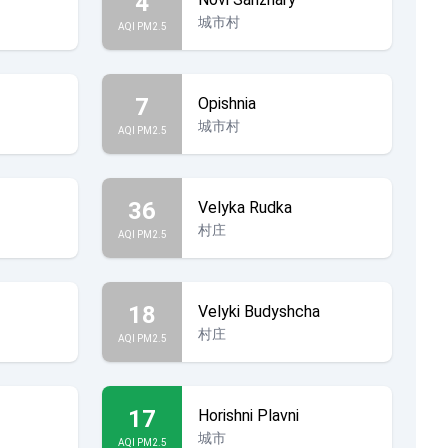
4
城市村
AQI PM2.5
7
Opishnia
城市村
AQI PM2.5
36
Velyka Rudka
村庄
AQI PM2.5
18
Velyki Budyshcha
村庄
AQI PM2.5
17
Horishni Plavni
城市
AQI PM2.5