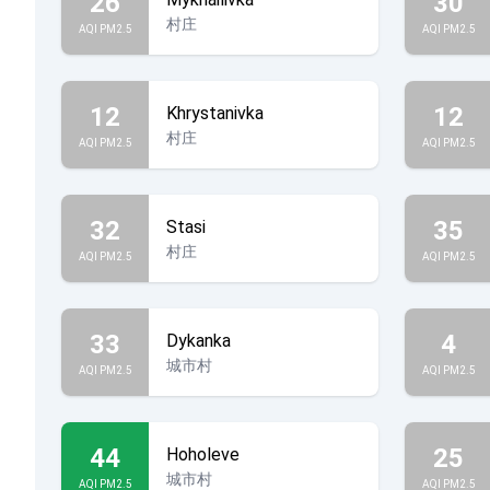
26
30
村庄
AQI PM2.5
AQI PM2.5
12
12
Khrystanivka
村庄
AQI PM2.5
AQI PM2.5
32
35
Stasi
村庄
AQI PM2.5
AQI PM2.5
33
4
Dykanka
城市村
AQI PM2.5
AQI PM2.5
44
25
Hoholeve
城市村
AQI PM2.5
AQI PM2.5