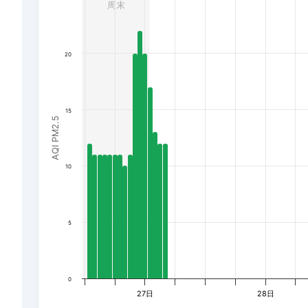
周末
The chart has 1 Y axis displaying AQI PM2.5. Data rang
20
15
AQI PM2.5
10
5
0
27日
28日