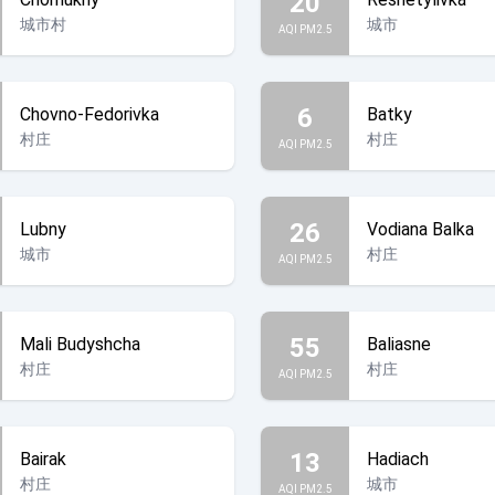
20
城市村
城市
AQI PM2.5
6
Chovno-Fedorivka
Batky
村庄
村庄
AQI PM2.5
26
Lubny
Vodiana Balka
城市
村庄
AQI PM2.5
55
Mali Budyshcha
Baliasne
村庄
村庄
AQI PM2.5
13
Bairak
Hadiach
村庄
城市
AQI PM2.5