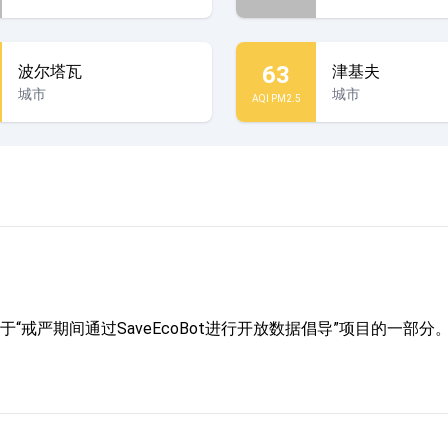
63
波尔塔瓦
津基夫
城市
城市
AQI PM2.5
“戒严期间通过SaveEcoBot进行开放数据倡导”项目的一